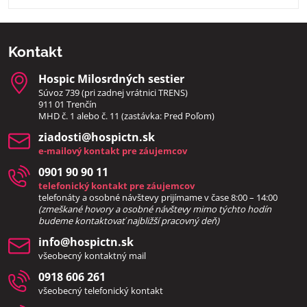
Kontakt
Hospic Milosrdných sestier
Súvoz 739 (pri zadnej vrátnici TRENS)
911 01 Trenčín
MHD č. 1 alebo č. 11 (zastávka: Pred Poľom)
ziadosti​@hospictn​.sk
e-mailový kontakt pre záujemcov
0901 90 90 11
telefonický kontakt pre záujemcov
telefonáty a osobné návštevy prijímame v čase 8:00 – 14:00
(zmeškané hovory a osobné návštevy mimo týchto hodín
bud
eme kontaktovať najbližší pracovný deň)
info​@hospictn​.sk
všeobecný kontaktný mail
0918 606 261
všeobecný telefonický kontakt