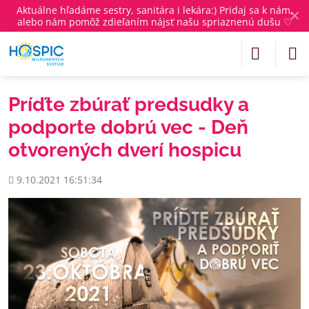
Aktuálne
hľadáme sestry, sanitára i lekára
:) Pridaj sa k nám,
✕
alebo nám pomôž zdieľaním nájsť našu spriaznenú dušu ♡
Príďte zbúrať predsudky a
podporte dobrú vec - Deň
otvorených dverí hospicu
Pridané
9.10.2021 16:51:34