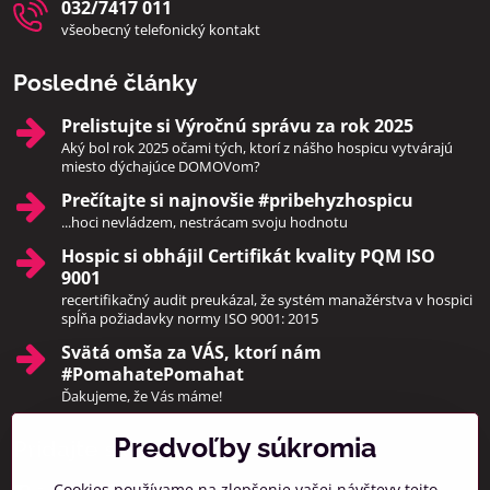
032/7417 011
všeobecný telefonický kontakt
Posledné články
Prelistujte si Výročnú správu za rok 2025
Aký bol rok 2025 očami tých, ktorí z nášho hospicu vytvárajú
miesto dýchajúce DOMOVom?
Prečítajte si najnovšie #pribehyzhospicu
...hoci nevládzem, nestrácam svoju hodnotu
Hospic si obhájil Certifikát kvality PQM ISO
9001
recertifikačný audit preukázal, že systém manažérstva v hospici
spĺňa požiadavky normy ISO 9001: 2015
Svätá omša za VÁS, ktorí nám
#PomahatePomahat
Ďakujeme, že Vás máme!
Predvoľby súkromia
Pridajte sa k nám
Cookies používame na zlepšenie vašej návštevy tejto