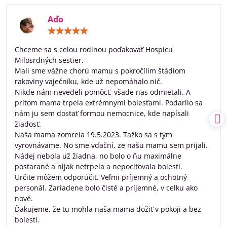
Aďo
Hodnotenie:
5
/
Chceme sa s celou rodinou poďakovať Hospicu
5
Milosrdných sestier.
Mali sme vážne chorú mamu s pokročílim štádiom
rakoviny vaječníku, kde už nepomáhalo nič.
Nikde nám nevedeli pomôcť, všade nas odmietali. A
pritom mama trpela extrémnymi bolesťami. Podarilo sa
nám ju sem dostať formou nemocnice, kde napísali
žiadosť.
Naša mama zomrela 19.5.2023. Tažko sa s tým
vyrovnávame. No sme vďační, ze našu mamu sem prijali.
Nádej nebola už žiadna, no bolo o ňu maximálne
postarané a nijak netrpela a nepociťovala bolesti.
Určite môžem odporúčiť. Veľmi príjemný a ochotný
personál. Zariadene bolo čisté a príjemné, v celku ako
nové.
Ďakujeme, že tu mohla naša mama dožiť v pokoji a bez
bolesti.