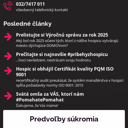
032/7417 011
všeobecný telefonický kontakt
Posledné články
Prelistujte si Výročnú správu za rok 2025
Aký bol rok 2025 očami tých, ktorí z nášho hospicu vytvárajú
miesto dýchajúce DOMOVom?
Prečítajte si najnovšie #pribehyzhospicu
...hoci nevládzem, nestrácam svoju hodnotu
Hospic si obhájil Certifikát kvality PQM ISO
9001
recertifikačný audit preukázal, že systém manažérstva v hospici
spĺňa požiadavky normy ISO 9001: 2015
Svätá omša za VÁS, ktorí nám
#PomahatePomahat
Ďakujeme, že Vás máme!
Predvoľby súkromia
Pridajte sa k nám