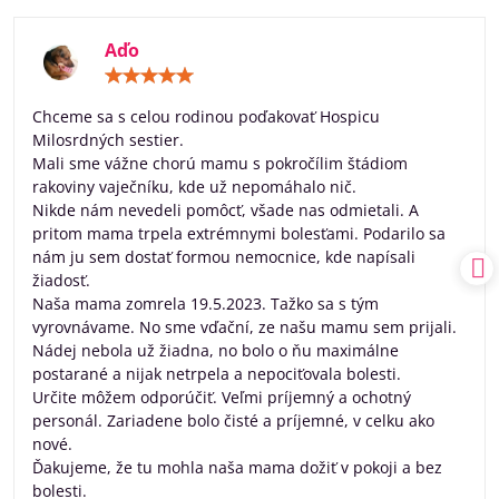
Aďo
Hodnotenie:
5
/
Chceme sa s celou rodinou poďakovať Hospicu
5
Milosrdných sestier.
Mali sme vážne chorú mamu s pokročílim štádiom
rakoviny vaječníku, kde už nepomáhalo nič.
Nikde nám nevedeli pomôcť, všade nas odmietali. A
pritom mama trpela extrémnymi bolesťami. Podarilo sa
nám ju sem dostať formou nemocnice, kde napísali
žiadosť.
Naša mama zomrela 19.5.2023. Tažko sa s tým
vyrovnávame. No sme vďační, ze našu mamu sem prijali.
Nádej nebola už žiadna, no bolo o ňu maximálne
postarané a nijak netrpela a nepociťovala bolesti.
Určite môžem odporúčiť. Veľmi príjemný a ochotný
personál. Zariadene bolo čisté a príjemné, v celku ako
nové.
Ďakujeme, že tu mohla naša mama dožiť v pokoji a bez
bolesti.