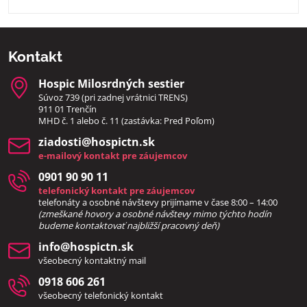
Kontakt
Hospic Milosrdných sestier
Súvoz 739 (pri zadnej vrátnici TRENS)
911 01 Trenčín
MHD č. 1 alebo č. 11 (zastávka: Pred Poľom)
ziadosti​@hospictn​.sk
e-mailový kontakt pre záujemcov
0901 90 90 11
telefonický kontakt pre záujemcov
telefonáty a osobné návštevy prijímame v čase 8:00 – 14:00
(zmeškané hovory a osobné návštevy mimo týchto hodín
bud
eme kontaktovať najbližší pracovný deň)
info​@hospictn​.sk
všeobecný kontaktný mail
0918 606 261
všeobecný telefonický kontakt