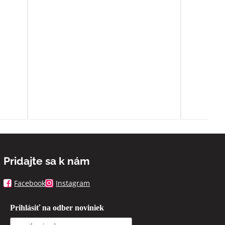
o
ia sa
ľa
spoň
Pridajte sa k nám
Facebook
Instagram
Prihlásiť na odber noviniek