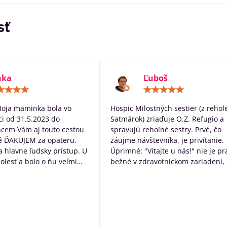
sť
nka
Ľuboš
Hodnotenie:
Hodn
5
5
/
/
Moja maminka bola vo
Hospic Milostných sestier (z rehol
5
5
i od 31.5.2023 do
Satmárok) zriaďuje O.Z. Refugio a
hcem Vám aj touto cestou
spravujú rehoľné sestry. Prvé, čo
é ĎAKUJEM za opateru,
záujme návštevníka, je privítanie.
 a hlavne ľudsky prístup. U
Úprimné: "Vitajte u nás!" nie je pr
bolesť a bolo o ňu veľmi
bežné v zdravotníckom zariadení, 
rané. Ďakujem Vám za
určite poteší. Následne návštevní
ístup a za to čo s láskou
očakáva typický nemocničný pach,
dí ktorých diagnóza je
ten tu nie je. Čo tu naopak je, tak
ná. Ďakujeme za VŠETKO
neopakovateľná rodinná atmosfér
Personál má ku klientom krásny ľ
prístup a veľkú ochotu pomôcť s č