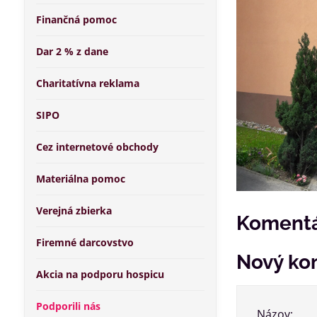
Finančná pomoc
Dar 2 % z dane
Charitatívna reklama
SIPO
Cez internetové obchody
Materiálna pomoc
Verejná zbierka
Komentá
Firemné darcovstvo
Nový ko
Akcia na podporu hospicu
Podporili nás
Názov: