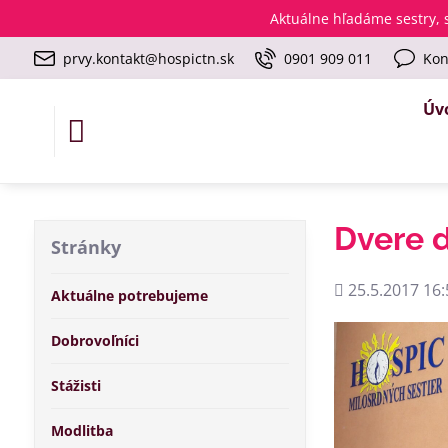
Aktuálne
hľadáme sestry, s
prvy.kontakt@hospictn.sk
0901 909 011
Kon
Úv
Dvere d
Stránky
Pridané
25.5.2017 16:
Aktuálne potrebujeme
Dobrovoľníci
Stážisti
Modlitba