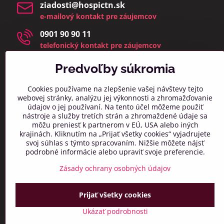
ziadosti​@hospictn​.sk
e-mailový kontakt pre záujemcov
0901 90 90 11
telefonický kontakt pre záujemcov
telefonáty a osobné návštevy prijímame v čase 8:00 –
14:00
Predvoľby súkromia
(zmeškané hovory a osobné návštevy mimo týchto
hodín bud
eme kontaktovať najbližší pracovný deň)
Cookies používame na zlepšenie vašej návštevy tejto
webovej stránky, analýzu jej výkonnosti a zhromažďovanie
info​@hospictn​.sk
údajov o jej používaní. Na tento účel môžeme použiť
všeobecný kontaktný mail
nástroje a služby tretích strán a zhromaždené údaje sa
môžu preniesť k partnerom v EÚ, USA alebo iných
0918 606 261
krajinách. Kliknutím na „Prijať všetky cookies“ vyjadrujete
všeobecný telefonický kontakt
svoj súhlas s týmto spracovaním. Nižšie môžete nájsť
podrobné informácie alebo upraviť svoje preferencie.
032/7417 011
Zásady ochrany osobných údajov
všeobecný telefonický kontakt
Prijať všetky cookies
Ukázať podrobnosti