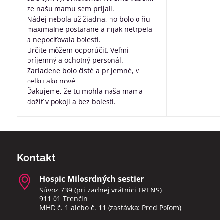
ze našu mamu sem prijali.
Nádej nebola už žiadna, no bolo o ňu
maximálne postarané a nijak netrpela
a nepociťovala bolesti.
Určite môžem odporúčiť. Veľmi
príjemný a ochotný personál.
Zariadene bolo čisté a príjemné, v
celku ako nové.
Ďakujeme, že tu mohla naša mama
dožiť v pokoji a bez bolesti.
Kontakt
Hospic Milosrdných sestier
Súvoz 739 (pri zadnej vrátnici TRENS)
911 01 Trenčín
MHD č. 1 alebo č. 11 (zastávka: Pred Poľom)