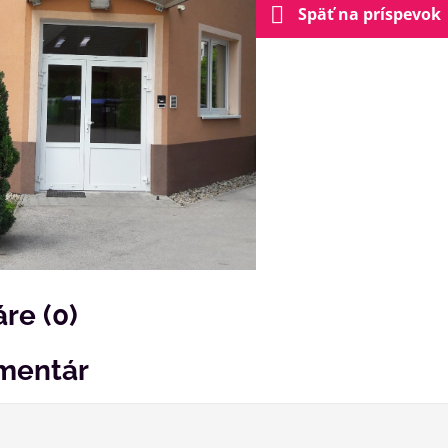
Späť na príspevok
re (0)
mentár