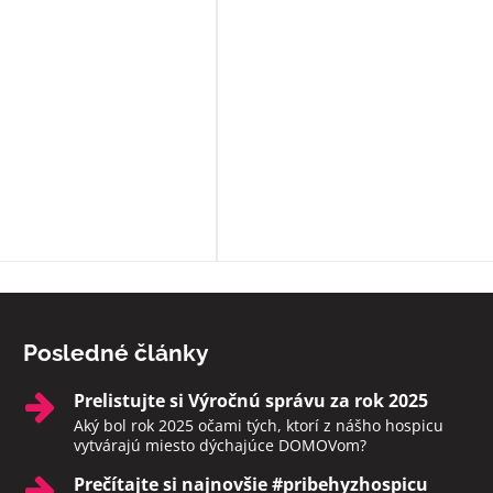
môžu. Okrem bezosporu kvalitnej
základnej služby poskytujú
zamestnanci ešte niečo navyše:
sprevádzajú zomierajúcich, ak je t
možné rozprávajú sa s nimi, modl
s nimi, prinášajú im Pána Ježiša,
zabezpečia i ostatné sviatosti pod
vôle klienta. Ak to možné nie je a
sú pri klientoch v ich posledných
momentoch, aby neodchádzali na
druhý svet sami. Rozhodne toto
zariadenie odporúčam.
Posledné články
Prelistujte si Výročnú správu za rok 2025
Aký bol rok 2025 očami tých, ktorí z nášho hospicu
vytvárajú miesto dýchajúce DOMOVom?
Prečítajte si najnovšie #pribehyzhospicu