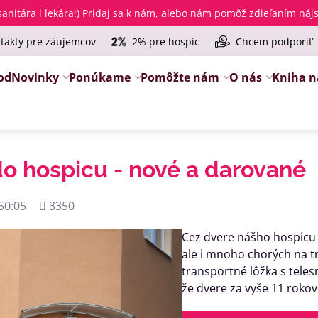
anitára i lekára
:) Pridaj sa k nám, alebo nám pomôž zdieľaním ná
takty pre záujemcov
2% pre hospic
Chcem podporiť
od
Novinky
Ponúkame
Pomôžte nám
O nás
Kniha n
o hospicu - nové a darované
Počet
50:05
3350
zobrazení
Cez dvere nášho hospicu p
ale i mnoho chorých na tr
transportné lôžka s teles
že dvere za vyše 11 rokov