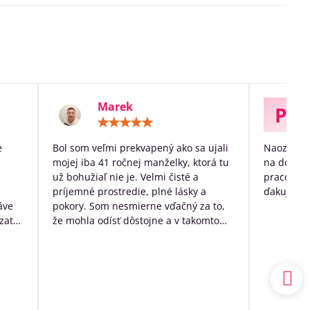
Marek
P
otenie:
Hodnotenie:
5
/
e
Bol som veľmi prekvapený ako sa ujali
Naozaj ve
5
mojej iba 41 ročnej manželky, ktorá tu
na dožitie
už bohužiaľ nie je. Velmi čisté a
pracovníko
príjemné prostredie, plné lásky a
ďakujem p
áve
pokory. Som nesmierne vďačný za to,
zato
že mohla odísť dôstojne a v takomto
k
prostredí. Mal som výčitky svedomia,
 no
že som sa o ňu nedokázal postarať
sám doma, ale nakoniec to bolo to
a.
najlepšie, čo som pre ňu ešte mohol
udský
urobiť.
ím
Ďakujem ešte raz z celého srdca