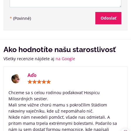
Odoslať
*
(Povinné)
Ako hodnotíte našu starostlivosť
Všetky recenzie nájdete aj
na Google
Aďo
Hodnotenie:
5
/
Chceme sa s celou rodinou poďakovať Hospicu
5
Milosrdných sestier.
Mali sme vážne chorú mamu s pokročílim štádiom
rakoviny vaječníku, kde už nepomáhalo nič.
Nikde nám nevedeli pomôcť, všade nas odmietali. A
pritom mama trpela extrémnymi bolesťami. Podarilo sa
nám ju sem dostať formou nemocnice, kde napísali