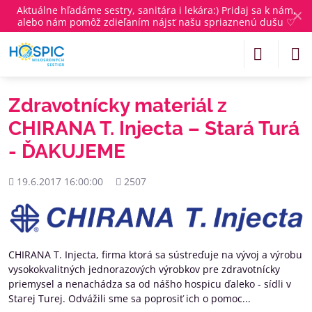
Aktuálne
hľadáme sestry, sanitára i lekára
:) Pridaj sa k nám,
✕
alebo nám pomôž zdieľaním nájsť našu spriaznenú dušu ♡
Zdravotnícky materiál z
CHIRANA T. Injecta – Stará Turá
- ĎAKUJEME
Pridané
Počet
19.6.2017 16:00:00
2507
zobrazení
CHIRANA T. Injecta, firma ktorá sa sústreďuje na vývoj a výrobu
vysokokvalitných jednorazových výrobkov pre zdravotnícky
priemysel a nenachádza sa od nášho hospicu ďaleko - sídli v
Starej Turej. Odvážili sme sa poprosiť ich o pomoc...