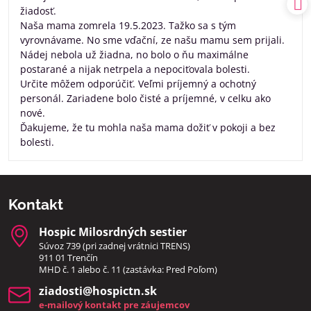
žiadosť.
Naša mama zomrela 19.5.2023. Tažko sa s tým
vyrovnávame. No sme vďační, ze našu mamu sem prijali.
Nádej nebola už žiadna, no bolo o ňu maximálne
postarané a nijak netrpela a nepociťovala bolesti.
Určite môžem odporúčiť. Veľmi príjemný a ochotný
personál. Zariadene bolo čisté a príjemné, v celku ako
nové.
Ďakujeme, že tu mohla naša mama dožiť v pokoji a bez
bolesti.
Kontakt
Hospic Milosrdných sestier
Súvoz 739 (pri zadnej vrátnici TRENS)
911 01 Trenčín
MHD č. 1 alebo č. 11 (zastávka: Pred Poľom)
ziadosti​@hospictn​.sk
e-mailový kontakt pre záujemcov