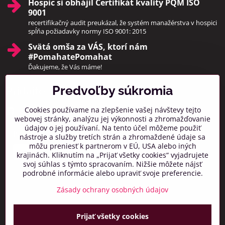
Hospic si obhájil Certifikát kvality PQM ISO
9001
recertifikačný audit preukázal, že systém manažérstva v hospici
spĺňa požiadavky normy ISO 9001: 2015
Svätá omša za VÁS, ktorí nám
#PomahatePomahat
Ďakujeme, že Vás máme!
Predvoľby súkromia
Pridajte sa k nám
Cookies používame na zlepšenie vašej návštevy tejto
Facebook
Instagram
webovej stránky, analýzu jej výkonnosti a zhromažďovanie
údajov o jej používaní. Na tento účel môžeme použiť
Prihlásiť na odber noviniek
nástroje a služby tretích strán a zhromaždené údaje sa
môžu preniesť k partnerom v EÚ, USA alebo iných
krajinách. Kliknutím na „Prijať všetky cookies“ vyjadrujete
svoj súhlas s týmto spracovaním. Nižšie môžete nájsť
podrobné informácie alebo upraviť svoje preferencie.
Zásady ochrany osobných údajov
Prijať všetky cookies
©
2026
Copyright