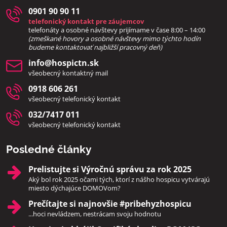
0901 90 90 11
telefonický kontakt pre záujemcov
telefonáty a osobné návštevy prijímame v čase 8:00 – 14:00
(zmeškané hovory a osobné návštevy mimo týchto hodín
bud
eme kontaktovať najbližší pracovný deň)
info​@hospictn​.sk
všeobecný kontaktný mail
0918 606 261
všeobecný telefonický kontakt
032/7417 011
všeobecný telefonický kontakt
Posledné články
Prelistujte si Výročnú správu za rok 2025
Aký bol rok 2025 očami tých, ktorí z nášho hospicu vytvárajú
miesto dýchajúce DOMOVom?
Prečítajte si najnovšie #pribehyzhospicu
...hoci nevládzem, nestrácam svoju hodnotu