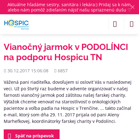
Aktuálne
hľadáme sestry, sanitára i lekára
:) Pridaj sa k nám,
✕
alebo nám pomôž zdieľaním nájsť našu spriaznenú dušu ♡
Vianočný jarmok v PODOLÍNCI
na podporu Hospicu TN
Pridané
Počet
30.12.2017 15:06:08
6857
zobrazení
Vážená pani riaditeľka, dovoľujem si osloviť Vás v nasledovnej
veci. Už po štvrtý raz budeme v advente organizovať v našej
farnosti vianočný jarmok pod záštitou našej farskej charity.
Výťažok chceme venovať na starostlivosť o onkologických
pacientov a voľba padla na Hospic v Trenčíne. ... takto začínal
e-mail, ktorý som dňa 29. 11. 2017 prijala od pani Aleny
Marhefkovej, koordinátorky farskej charity v Podolínci.
Späť na príspevok