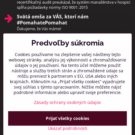
recertifikačný audit preukázal, že systém manažérstva v hospici
spĺňa požiadavky normy ISO 9001: 2015
Svätá omša za VÁS, ktorí nám
#PomahatePomahat
Ďakujeme, že Vás máme!
Predvoľby súkromia
Pridajte sa k nám
Cookies používame na zlepšenie vašej návštevy tejto
Facebook
Instagram
webovej stránky, analýzu jej výkonnosti a zhromažďovanie
údajov o jej používaní. Na tento účel môžeme použiť
Prihlásiť na odber noviniek
nástroje a služby tretích strán a zhromaždené údaje sa
môžu preniesť k partnerom v EÚ, USA alebo iných
krajinách. Kliknutím na „Prijať všetky cookies“ vyjadrujete
svoj súhlas s týmto spracovaním. Nižšie môžete nájsť
podrobné informácie alebo upraviť svoje preferencie.
Zásady ochrany osobných údajov
Prijať všetky cookies
©
2026
Copyright
Predvoľby súkromia
Zásady ochrany osobných údajov
Ukázať podrobnosti
Vytvorené pomocou:
BiznisWeb.sk