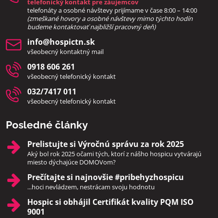
telefonický kontakt pre záujemcov
telefonáty a osobné návštevy prijímame v čase 8:00 – 14:00
(zmeškané hovory a osobné návštevy mimo týchto hodín
bud
eme kontaktovať najbližší pracovný deň)
info​@hospictn​.sk
všeobecný kontaktný mail
0918 606 261
všeobecný telefonický kontakt
032/7417 011
všeobecný telefonický kontakt
Posledné články
Prelistujte si Výročnú správu za rok 2025
Aký bol rok 2025 očami tých, ktorí z nášho hospicu vytvárajú
miesto dýchajúce DOMOVom?
Prečítajte si najnovšie #pribehyzhospicu
...hoci nevládzem, nestrácam svoju hodnotu
Hospic si obhájil Certifikát kvality PQM ISO
9001