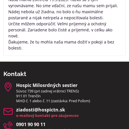
vyrovnávame. No sme vďační, ze našu mamu sem prijali.
Nádej nebola už žiadna, no bolo o ňu maximálne
postarané a nijak netrpela a nepociťovala bolesti.
Určite môžem odporúčiť. Veľmi príjemný a ochotný
personál. Zariadene bolo čisté a príjemné, v celku ako
nové.
Ďakujeme, že tu mohla naša mama dožiť v pokoji a bez
bolesti.
Kontakt
Hospic Milosrdných sestier
Súvoz 739 (pri zadnej vrátnici TRENS)
911 01 Trenčín
MHD č. 1 alebo č. 11 (zastávka: Pred Poľom)
ziadosti​@hospictn​.sk
e-mailový kontakt pre záujemcov
0901 90 90 11