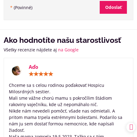
Odoslať
*
(Povinné)
Ako hodnotíte našu starostlivosť
Všetky recenzie nájdete aj
na Google
Aďo
Hodnotenie:
5
/
Chceme sa s celou rodinou poďakovať Hospicu
5
Milosrdných sestier.
Mali sme vážne chorú mamu s pokročílim štádiom
rakoviny vaječníku, kde už nepomáhalo nič.
Nikde nám nevedeli pomôcť, všade nas odmietali. A
pritom mama trpela extrémnymi bolesťami. Podarilo sa
nám ju sem dostať formou nemocnice, kde napísali
žiadosť.
Naša mama zomrela 19.5.2023. Tažko sa s tým