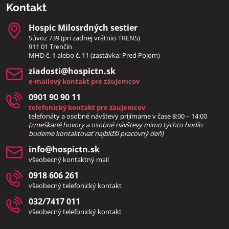
Kontakt
Hospic Milosrdných sestier
Súvoz 739 (pri zadnej vrátnici TRENS)
911 01 Trenčín
MHD č. 1 alebo č. 11 (zastávka: Pred Poľom)
ziadosti​@hospictn​.sk
e-mailový kontakt pre záujemcov
0901 90 90 11
telefonický kontakt pre záujemcov
telefonáty a osobné návštevy prijímame v čase 8:00 – 14:00
(zmeškané hovory a osobné návštevy mimo týchto hodín
bud
eme kontaktovať najbližší pracovný deň)
info​@hospictn​.sk
všeobecný kontaktný mail
0918 606 261
všeobecný telefonický kontakt
032/7417 011
všeobecný telefonický kontakt