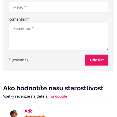
Komentár:
*
Odoslať
*
(Povinné)
Ako hodnotíte našu starostlivosť
Všetky recenzie nájdete aj
na Google
Aďo
Hodnotenie: