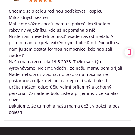
5
/
Chceme sa s celou rodinou poďakovať Hospicu
5
Milosrdných sestier.
Mali sme vážne chorú mamu s pokročílim štádiom
rakoviny vaječníku, kde už nepomáhalo nič.
Nikde nám nevedeli pomôcť, všade nas odmietali. A
pritom mama trpela extrémnymi bolesťami. Podarilo sa
nám ju sem dostať formou nemocnice, kde napísali
žiadosť.
Naša mama zomrela 19.5.2023. Tažko sa s tým
vyrovnávame. No sme vďační, ze našu mamu sem prijali.
Nádej nebola už žiadna, no bolo o ňu maximálne
postarané a nijak netrpela a nepociťovala bolesti.
Určite môžem odporúčiť. Veľmi príjemný a ochotný
personál. Zariadene bolo čisté a príjemné, v celku ako
nové.
Ďakujeme, že tu mohla naša mama dožiť v pokoji a bez
bolesti.