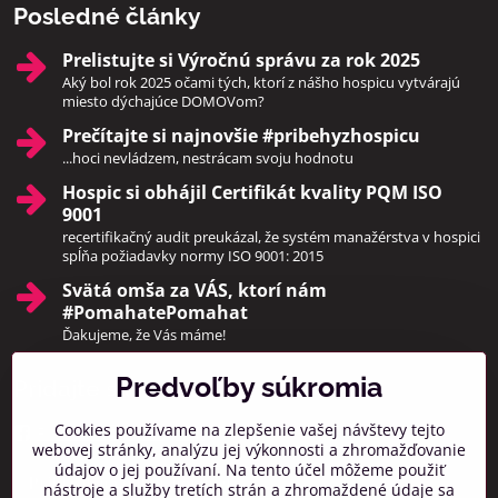
Posledné články
Prelistujte si Výročnú správu za rok 2025
Aký bol rok 2025 očami tých, ktorí z nášho hospicu vytvárajú
miesto dýchajúce DOMOVom?
Prečítajte si najnovšie #pribehyzhospicu
...hoci nevládzem, nestrácam svoju hodnotu
Hospic si obhájil Certifikát kvality PQM ISO
9001
recertifikačný audit preukázal, že systém manažérstva v hospici
spĺňa požiadavky normy ISO 9001: 2015
Svätá omša za VÁS, ktorí nám
#PomahatePomahat
Ďakujeme, že Vás máme!
Predvoľby súkromia
Pridajte sa k nám
Cookies používame na zlepšenie vašej návštevy tejto
Facebook
Instagram
webovej stránky, analýzu jej výkonnosti a zhromažďovanie
údajov o jej používaní. Na tento účel môžeme použiť
Prihlásiť na odber noviniek
nástroje a služby tretích strán a zhromaždené údaje sa