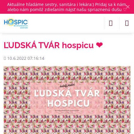
Aktuálne
hľadáme sestry, sanitára i lekára
:) Pridaj sa k nám,
✕
alebo nám pomôž zdieľaním nájsť našu spriaznenú dušu ♡
ĽUDSKÁ TVÁR hospicu ❤
Pridané
10.6.2022 07:16:14