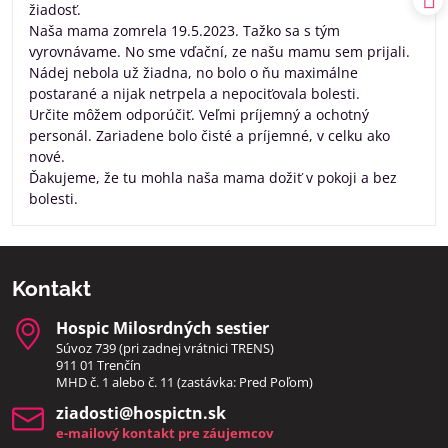
žiadosť.
Naša mama zomrela 19.5.2023. Tažko sa s tým
vyrovnávame. No sme vďační, ze našu mamu sem prijali.
Nádej nebola už žiadna, no bolo o ňu maximálne
postarané a nijak netrpela a nepociťovala bolesti.
Určite môžem odporúčiť. Veľmi príjemný a ochotný
personál. Zariadene bolo čisté a príjemné, v celku ako
nové.
Ďakujeme, že tu mohla naša mama dožiť v pokoji a bez
bolesti.
Kontakt
Hospic Milosrdných sestier
Súvoz 739 (pri zadnej vrátnici TRENS)
911 01 Trenčín
MHD č. 1 alebo č. 11 (zastávka: Pred Poľom)
ziadosti​@hospictn​.sk
e-mailový kontakt pre záujemcov