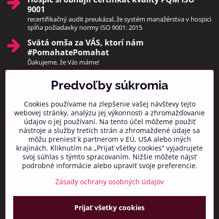
9001
recertifikačný audit preukázal, že systém manažérstva v hospici
spĺňa požiadavky normy ISO 9001: 2015
Svätá omša za VÁS, ktorí nám
#PomahatePomahat
Ďakujeme, že Vás máme!
Predvoľby súkromia
Pridajte sa k nám
Cookies používame na zlepšenie vašej návštevy tejto
Facebook
Instagram
webovej stránky, analýzu jej výkonnosti a zhromažďovanie
údajov o jej používaní. Na tento účel môžeme použiť
Prihlásiť na odber noviniek
nástroje a služby tretích strán a zhromaždené údaje sa
môžu preniesť k partnerom v EÚ, USA alebo iných
krajinách. Kliknutím na „Prijať všetky cookies“ vyjadrujete
svoj súhlas s týmto spracovaním. Nižšie môžete nájsť
podrobné informácie alebo upraviť svoje preferencie.
Zásady ochrany osobných údajov
Prijať všetky cookies
©
2026
Copyright
Predvoľby súkromia
Zásady ochrany osobných údajov