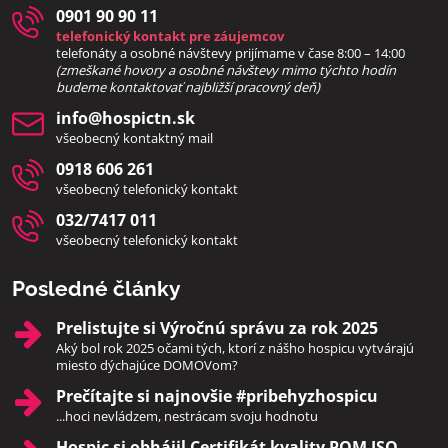
0901 90 90 11
telefonický kontakt pre záujemcov
telefonáty a osobné návštevy prijímame v čase 8:00 – 14:00
(zmeškané hovory a osobné návštevy mimo týchto hodín
bud
eme kontaktovať najbližší pracovný deň)
info​@hospictn​.sk
všeobecný kontaktný mail
0918 606 261
všeobecný telefonický kontakt
032/7417 011
všeobecný telefonický kontakt
Posledné články
Prelistujte si Výročnú správu za rok 2025
Aký bol rok 2025 očami tých, ktorí z nášho hospicu vytvárajú
miesto dýchajúce DOMOVom?
Prečítajte si najnovšie #pribehyzhospicu
...hoci nevládzem, nestrácam svoju hodnotu
Hospic si obhájil Certifikát kvality PQM ISO