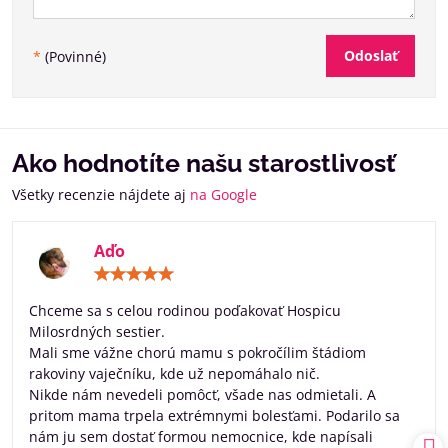
Odoslať
*
(Povinné)
Ako hodnotíte našu starostlivosť
Všetky recenzie nájdete aj
na Google
Aďo
Hodnotenie:
5
/
Chceme sa s celou rodinou poďakovať Hospicu
5
Milosrdných sestier.
Mali sme vážne chorú mamu s pokročílim štádiom
rakoviny vaječníku, kde už nepomáhalo nič.
Nikde nám nevedeli pomôcť, všade nas odmietali. A
pritom mama trpela extrémnymi bolesťami. Podarilo sa
nám ju sem dostať formou nemocnice, kde napísali