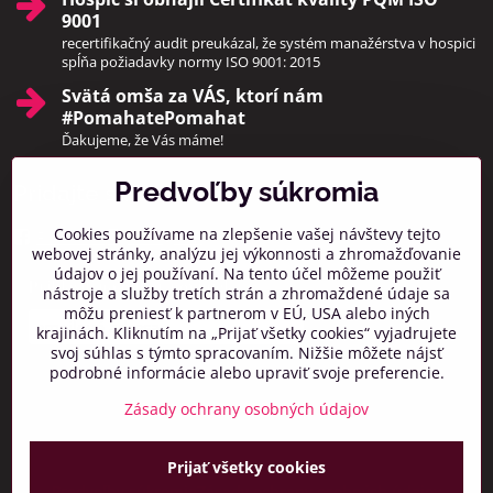
9001
recertifikačný audit preukázal, že systém manažérstva v hospici
spĺňa požiadavky normy ISO 9001: 2015
Svätá omša za VÁS, ktorí nám
#PomahatePomahat
Ďakujeme, že Vás máme!
Predvoľby súkromia
Pridajte sa k nám
Cookies používame na zlepšenie vašej návštevy tejto
Facebook
Instagram
webovej stránky, analýzu jej výkonnosti a zhromažďovanie
údajov o jej používaní. Na tento účel môžeme použiť
Prihlásiť na odber noviniek
nástroje a služby tretích strán a zhromaždené údaje sa
môžu preniesť k partnerom v EÚ, USA alebo iných
krajinách. Kliknutím na „Prijať všetky cookies“ vyjadrujete
svoj súhlas s týmto spracovaním. Nižšie môžete nájsť
podrobné informácie alebo upraviť svoje preferencie.
Zásady ochrany osobných údajov
Prijať všetky cookies
©
2026
Copyright
Predvoľby súkromia
Zásady ochrany osobných údajov