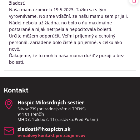
žiadosť.
Naša mama zomrela 19.5.2023. Tažko sa s tým
vyrovnávame. No sme vďační, ze našu mamu sem prijali.
Nádej nebola už žiadna, no bolo o ňu maximálne
postarané a nijak netrpela a nepociťovala bolesti.
Určite môžem odporúčiť. Veľmi príjemný a ochotný
personál. Zariadene bolo čisté a príjemné, v celku ako
nové.
Ďakujeme, že tu mohla naša mama dožiť v pokoji a bez
bolesti.
Kontakt
Hospic Milosrdných sestier
Súvoz 739 (pri zadnej vrátnici TRENS)
911 01 Trenčín
MHD č. 1 alebo č. 11 (zastávka: Pred Poľom)
ziadosti​@hospictn​.sk
e-mailový kontakt pre záujemcov