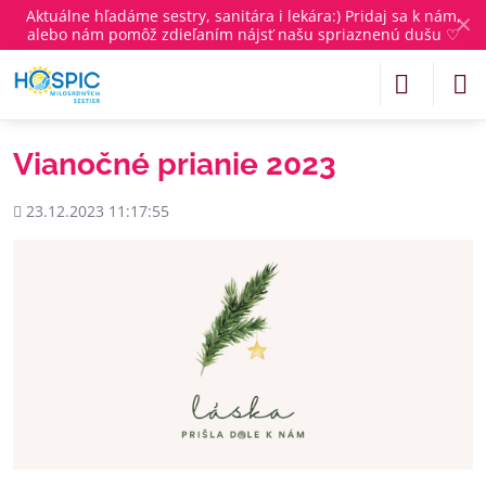
Aktuálne
hľadáme sestry, sanitára i lekára
:) Pridaj sa k nám,
✕
alebo nám pomôž zdieľaním nájsť našu spriaznenú dušu ♡
Vianočné prianie 2023
Pridané
23.12.2023 11:17:55