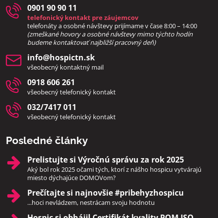
0901 90 90 11
telefonický kontakt pre záujemcov
telefonáty a osobné návštevy prijímame v čase 8:00 – 14:00
(zmeškané hovory a osobné návštevy mimo týchto hodín
bud
eme kontaktovať najbližší pracovný deň)
info​@hospictn​.sk
všeobecný kontaktný mail
0918 606 261
všeobecný telefonický kontakt
032/7417 011
všeobecný telefonický kontakt
Posledné články
Prelistujte si Výročnú správu za rok 2025
Aký bol rok 2025 očami tých, ktorí z nášho hospicu vytvárajú
miesto dýchajúce DOMOVom?
Prečítajte si najnovšie #pribehyzhospicu
...hoci nevládzem, nestrácam svoju hodnotu
Hospic si obhájil Certifikát kvality PQM ISO