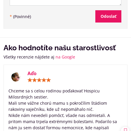
Odoslať
*
(Povinné)
Ako hodnotíte našu starostlivosť
Všetky recenzie nájdete aj
na Google
Aďo
Hodnotenie:
5
/
Chceme sa s celou rodinou poďakovať Hospicu
5
Milosrdných sestier.
Mali sme vážne chorú mamu s pokročílim štádiom
rakoviny vaječníku, kde už nepomáhalo nič.
Nikde nám nevedeli pomôcť, všade nas odmietali. A
pritom mama trpela extrémnymi bolesťami. Podarilo sa
nám ju sem dostať formou nemocnice, kde napísali