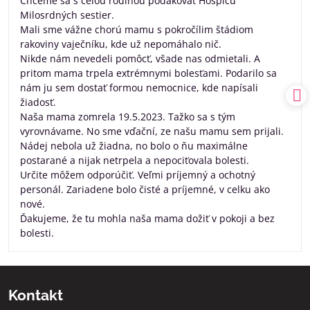
Chceme sa s celou rodinou poďakovať Hospicu
5
Milosrdných sestier.
Mali sme vážne chorú mamu s pokročílim štádiom
rakoviny vaječníku, kde už nepomáhalo nič.
Nikde nám nevedeli pomôcť, všade nas odmietali. A
pritom mama trpela extrémnymi bolesťami. Podarilo sa
nám ju sem dostať formou nemocnice, kde napísali
žiadosť.
Naša mama zomrela 19.5.2023. Tažko sa s tým
vyrovnávame. No sme vďační, ze našu mamu sem prijali.
Nádej nebola už žiadna, no bolo o ňu maximálne
postarané a nijak netrpela a nepociťovala bolesti.
Určite môžem odporúčiť. Veľmi príjemný a ochotný
personál. Zariadene bolo čisté a príjemné, v celku ako
nové.
Ďakujeme, že tu mohla naša mama dožiť v pokoji a bez
bolesti.
Kontakt