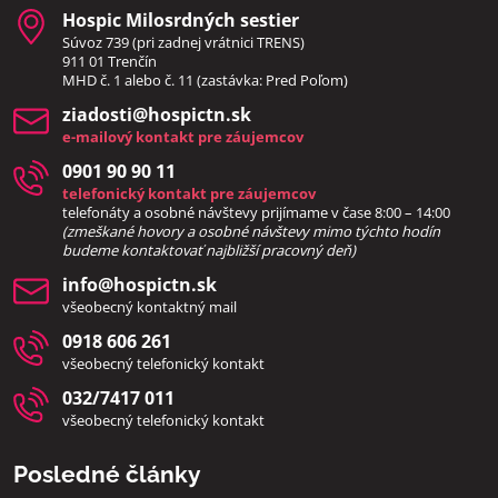
Hospic Milosrdných sestier
Súvoz 739 (pri zadnej vrátnici TRENS)
911 01 Trenčín
MHD č. 1 alebo č. 11 (zastávka: Pred Poľom)
ziadosti​@hospictn​.sk
e-mailový kontakt pre záujemcov
0901 90 90 11
telefonický kontakt pre záujemcov
telefonáty a osobné návštevy prijímame v čase 8:00 – 14:00
(zmeškané hovory a osobné návštevy mimo týchto hodín
bud
eme kontaktovať najbližší pracovný deň)
info​@hospictn​.sk
všeobecný kontaktný mail
0918 606 261
všeobecný telefonický kontakt
032/7417 011
všeobecný telefonický kontakt
Posledné články