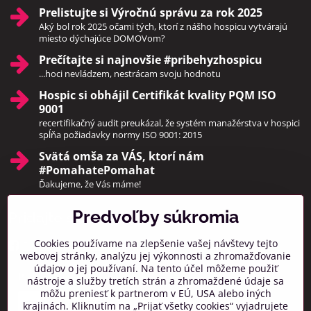
Prelistujte si Výročnú správu za rok 2025
Aký bol rok 2025 očami tých, ktorí z nášho hospicu vytvárajú
miesto dýchajúce DOMOVom?
Prečítajte si najnovšie #pribehyzhospicu
...hoci nevládzem, nestrácam svoju hodnotu
Hospic si obhájil Certifikát kvality PQM ISO
9001
recertifikačný audit preukázal, že systém manažérstva v hospici
spĺňa požiadavky normy ISO 9001: 2015
Svätá omša za VÁS, ktorí nám
#PomahatePomahat
Ďakujeme, že Vás máme!
Predvoľby súkromia
Pridajte sa k nám
Cookies používame na zlepšenie vašej návštevy tejto
Facebook
Instagram
webovej stránky, analýzu jej výkonnosti a zhromažďovanie
údajov o jej používaní. Na tento účel môžeme použiť
Prihlásiť na odber noviniek
nástroje a služby tretích strán a zhromaždené údaje sa
môžu preniesť k partnerom v EÚ, USA alebo iných
krajinách. Kliknutím na „Prijať všetky cookies“ vyjadrujete