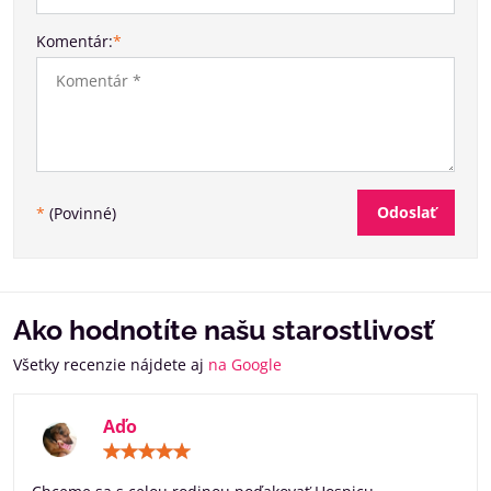
Komentár:
*
Odoslať
*
(Povinné)
Ako hodnotíte našu starostlivosť
Všetky recenzie nájdete aj
na Google
Aďo
Hodnotenie:
5
/