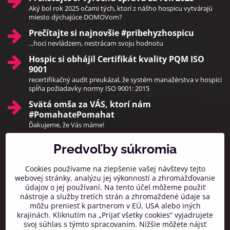
Aký bol rok 2025 očami tých, ktorí z nášho hospicu vytvárajú
miesto dýchajúce DOMOVom?
Prečítajte si najnovšie #pribehyzhospicu
...hoci nevládzem, nestrácam svoju hodnotu
Hospic si obhájil Certifikát kvality PQM ISO
9001
recertifikačný audit preukázal, že systém manažérstva v hospici
spĺňa požiadavky normy ISO 9001: 2015
Svätá omša za VÁS, ktorí nám
#PomahatePomahat
Ďakujeme, že Vás máme!
Predvoľby súkromia
Pridajte sa k nám
Cookies používame na zlepšenie vašej návštevy tejto
Facebook
Instagram
webovej stránky, analýzu jej výkonnosti a zhromažďovanie
údajov o jej používaní. Na tento účel môžeme použiť
Prihlásiť na odber noviniek
nástroje a služby tretích strán a zhromaždené údaje sa
môžu preniesť k partnerom v EÚ, USA alebo iných
krajinách. Kliknutím na „Prijať všetky cookies“ vyjadrujete
svoj súhlas s týmto spracovaním. Nižšie môžete nájsť