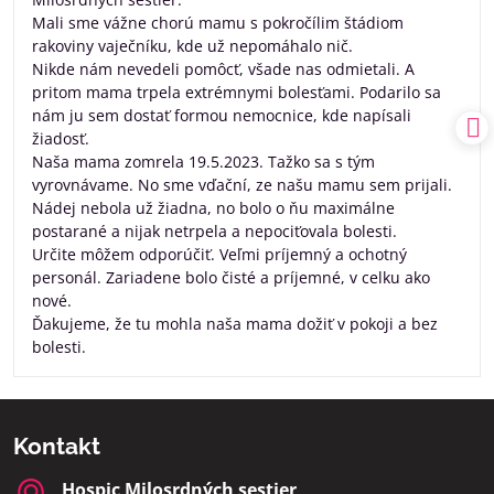
Mali sme vážne chorú mamu s pokročílim štádiom
rakoviny vaječníku, kde už nepomáhalo nič.
Nikde nám nevedeli pomôcť, všade nas odmietali. A
pritom mama trpela extrémnymi bolesťami. Podarilo sa
nám ju sem dostať formou nemocnice, kde napísali
žiadosť.
Naša mama zomrela 19.5.2023. Tažko sa s tým
vyrovnávame. No sme vďační, ze našu mamu sem prijali.
Nádej nebola už žiadna, no bolo o ňu maximálne
postarané a nijak netrpela a nepociťovala bolesti.
Určite môžem odporúčiť. Veľmi príjemný a ochotný
personál. Zariadene bolo čisté a príjemné, v celku ako
nové.
Ďakujeme, že tu mohla naša mama dožiť v pokoji a bez
bolesti.
Kontakt
Hospic Milosrdných sestier