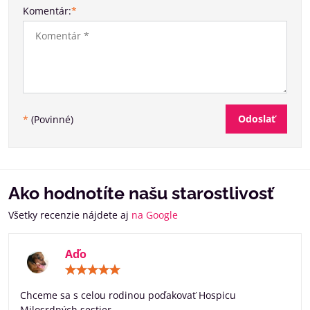
Komentár:
*
Odoslať
*
(Povinné)
Ako hodnotíte našu starostlivosť
Všetky recenzie nájdete aj
na Google
Aďo
Hodnotenie:
5
/
Chceme sa s celou rodinou poďakovať Hospicu
5
Milosrdných sestier.