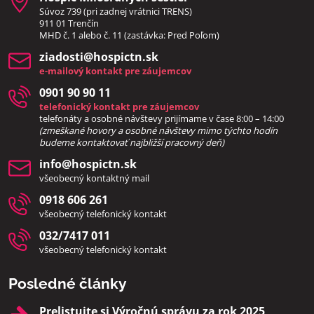
Súvoz 739 (pri zadnej vrátnici TRENS)
911 01 Trenčín
MHD č. 1 alebo č. 11 (zastávka: Pred Poľom)
ziadosti​@hospictn​.sk
e-mailový kontakt pre záujemcov
0901 90 90 11
telefonický kontakt pre záujemcov
telefonáty a osobné návštevy prijímame v čase 8:00 – 14:00
(zmeškané hovory a osobné návštevy mimo týchto hodín
bud
eme kontaktovať najbližší pracovný deň)
info​@hospictn​.sk
všeobecný kontaktný mail
0918 606 261
všeobecný telefonický kontakt
032/7417 011
všeobecný telefonický kontakt
Posledné články
Prelistujte si Výročnú správu za rok 2025