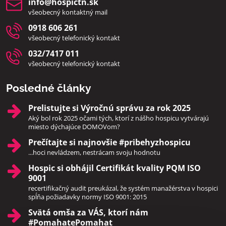
info​@hospictn​.sk
všeobecný kontaktný mail
0918 606 261
všeobecný telefonický kontakt
032/7417 011
všeobecný telefonický kontakt
Posledné články
Prelistujte si Výročnú správu za rok 2025
Aký bol rok 2025 očami tých, ktorí z nášho hospicu vytvárajú
miesto dýchajúce DOMOVom?
Prečítajte si najnovšie #pribehyzhospicu
...hoci nevládzem, nestrácam svoju hodnotu
Hospic si obhájil Certifikát kvality PQM ISO
9001
recertifikačný audit preukázal, že systém manažérstva v hospici
spĺňa požiadavky normy ISO 9001: 2015
Svätá omša za VÁS, ktorí nám
#PomahatePomahat