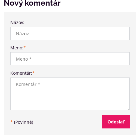
Nový komentár
Názov:
Meno:
*
Komentár:
*
Odoslať
*
(Povinné)