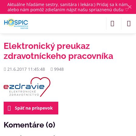
Aktuálne
hľadáme sestry, sanitára i lekára
:) Pridaj sa k nám,
✕
alebo nám pomôž zdieľaním nájsť našu spriaznenú dušu ♡
Elektronický preukaz
zdravotníckeho pracovníka
Pridané
Počet
21.6.2017 11:45:48
9948
zobrazení
Späť na príspevok
Komentáre (0)