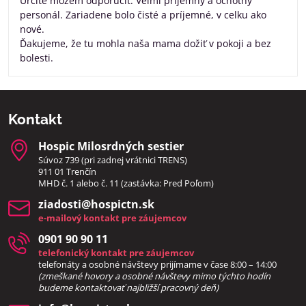
Určite môžem odporúčiť. Veľmi príjemný a ochotný
personál. Zariadene bolo čisté a príjemné, v celku ako
nové.
Ďakujeme, že tu mohla naša mama dožiť v pokoji a bez
bolesti.
Kontakt
Hospic Milosrdných sestier
Súvoz 739 (pri zadnej vrátnici TRENS)
911 01 Trenčín
MHD č. 1 alebo č. 11 (zastávka: Pred Poľom)
ziadosti​@hospictn​.sk
e-mailový kontakt pre záujemcov
0901 90 90 11
telefonický kontakt pre záujemcov
telefonáty a osobné návštevy prijímame v čase 8:00 – 14:00
(zmeškané hovory a osobné návštevy mimo týchto hodín
bud
eme kontaktovať najbližší pracovný deň)