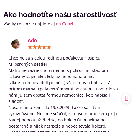
Ako hodnotíte našu starostlivosť
Všetky recenzie nájdete aj
na Google
Aďo
Hodnotenie:
5
/
Chceme sa s celou rodinou poďakovať Hospicu
5
Milosrdných sestier.
Mali sme vážne chorú mamu s pokročílim štádiom
rakoviny vaječníku, kde už nepomáhalo nič.
Nikde nám nevedeli pomôcť, všade nas odmietali. A
pritom mama trpela extrémnymi bolesťami. Podarilo sa
nám ju sem dostať formou nemocnice, kde napísali
žiadosť.
Naša mama zomrela 19.5.2023. Tažko sa s tým
vyrovnávame. No sme vďační, ze našu mamu sem prijali.
Nádej nebola už žiadna, no bolo o ňu maximálne
postarané a nijak netrpela a nepociťovala bolesti.