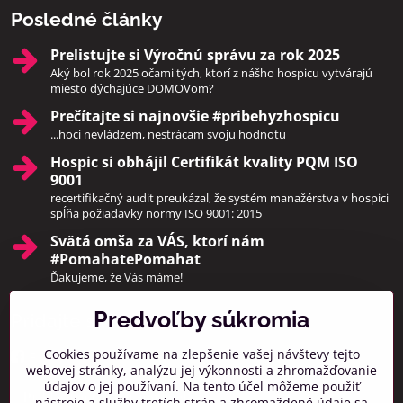
Posledné články
Prelistujte si Výročnú správu za rok 2025
Aký bol rok 2025 očami tých, ktorí z nášho hospicu vytvárajú
miesto dýchajúce DOMOVom?
Prečítajte si najnovšie #pribehyzhospicu
...hoci nevládzem, nestrácam svoju hodnotu
Hospic si obhájil Certifikát kvality PQM ISO
9001
recertifikačný audit preukázal, že systém manažérstva v hospici
spĺňa požiadavky normy ISO 9001: 2015
Svätá omša za VÁS, ktorí nám
#PomahatePomahat
Ďakujeme, že Vás máme!
Predvoľby súkromia
Pridajte sa k nám
Cookies používame na zlepšenie vašej návštevy tejto
Facebook
Instagram
webovej stránky, analýzu jej výkonnosti a zhromažďovanie
údajov o jej používaní. Na tento účel môžeme použiť
Prihlásiť na odber noviniek
nástroje a služby tretích strán a zhromaždené údaje sa