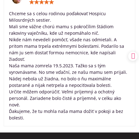
Hodnotenie:
5
/
Chceme sa s celou rodinou poďakovať Hospicu
5
Milosrdných sestier.
Mali sme vážne chorú mamu s pokročílim štádiom
rakoviny vaječníku, kde už nepomáhalo nič.
Nikde nám nevedeli pomôcť, všade nas odmietali. A
pritom mama trpela extrémnymi bolesťami. Podarilo sa
nám ju sem dostať formou nemocnice, kde napísali
žiadosť.
Naša mama zomrela 19.5.2023. Tažko sa s tým
vyrovnávame. No sme vďační, ze našu mamu sem prijali.
Nádej nebola už žiadna, no bolo o ňu maximálne
postarané a nijak netrpela a nepociťovala bolesti.
Určite môžem odporúčiť. Veľmi príjemný a ochotný
personál. Zariadene bolo čisté a príjemné, v celku ako
nové.
Ďakujeme, že tu mohla naša mama dožiť v pokoji a bez
bolesti.