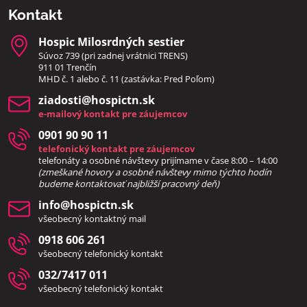
Kontakt
Hospic Milosrdných sestier
Súvoz 739 (pri zadnej vrátnici TRENS)
911 01 Trenčín
MHD č. 1 alebo č. 11 (zastávka: Pred Poľom)
ziadosti​@hospictn​.sk
e-mailový kontakt pre záujemcov
0901 90 90 11
telefonický kontakt pre záujemcov
telefonáty a osobné návštevy prijímame v čase 8:00 – 14:00
(zmeškané hovory a osobné návštevy mimo týchto hodín
bud
eme kontaktovať najbližší pracovný deň)
info​@hospictn​.sk
všeobecný kontaktný mail
0918 606 261
všeobecný telefonický kontakt
032/7417 011
všeobecný telefonický kontakt