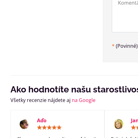
*
(Povinné)
Ako hodnotíte našu starostlivo
Všetky recenzie nájdete aj
na Google
Aďo
Ja
Hodnotenie:
5
/