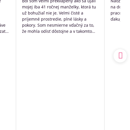
e
Bol som veľmi prekvapený ako sa ujali
Naozaj ve
5
mojej iba 41 ročnej manželky, ktorá tu
na dožitie
už bohužiaľ nie je. Velmi čisté a
pracovníko
príjemné prostredie, plné lásky a
ďakujem p
áve
pokory. Som nesmierne vďačný za to,
zato
že mohla odísť dôstojne a v takomto
k
prostredí. Mal som výčitky svedomia,
 no
že som sa o ňu nedokázal postarať
sám doma, ale nakoniec to bolo to
a.
najlepšie, čo som pre ňu ešte mohol
udský
urobiť.
ím
Ďakujem ešte raz z celého srdca
o
ia sa
ľa
spoň