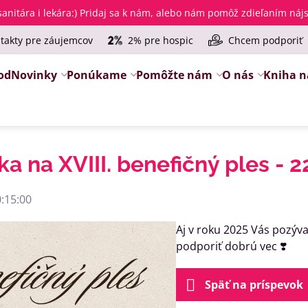
anitára i lekára
:) Pridaj sa k nám, alebo nám pomôž zdieľaním ná
takty pre záujemcov
2% pre hospic
Chcem podporiť
od
Novinky
Ponúkame
Pomôžte nám
O nás
Kniha n
a na XVIII. benefičný ples - 22
:15:00
Aj v roku 2025 Vás pozýva
podporiť dobrú vec ❣️
Späť na príspevok