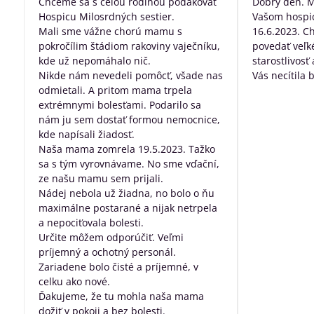
Chceme sa s celou rodinou poďakovať
Dobrý deň. 
5
Hospicu Milosrdných sestier.
Vašom hospic
Mali sme vážne chorú mamu s
16.6.2023. C
pokročílim štádiom rakoviny vaječníku,
povedať veľk
kde už nepomáhalo nič.
starostlivosť
Nikde nám nevedeli pomôcť, všade nas
Vás necítila 
odmietali. A pritom mama trpela
dobre posta
extrémnymi bolesťami. Podarilo sa
všetko, za pr
nám ju sem dostať formou nemocnice,
robíte pre ľu
kde napísali žiadosť.
nevyliečiteľ
Naša mama zomrela 19.5.2023. Tažko
sa s tým vyrovnávame. No sme vďační,
ze našu mamu sem prijali.
Nádej nebola už žiadna, no bolo o ňu
maximálne postarané a nijak netrpela
a nepociťovala bolesti.
Určite môžem odporúčiť. Veľmi
príjemný a ochotný personál.
Zariadene bolo čisté a príjemné, v
celku ako nové.
Ďakujeme, že tu mohla naša mama
dožiť v pokoji a bez bolesti.