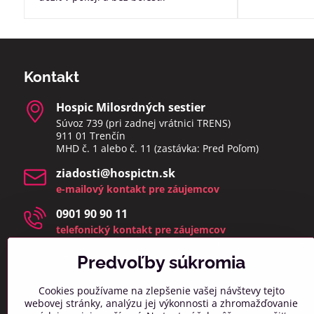
Kontakt
Hospic Milosrdných sestier
Súvoz 739 (pri zadnej vrátnici TRENS)
911 01 Trenčín
MHD č. 1 alebo č. 11 (zastávka: Pred Poľom)
ziadosti​@hospictn​.sk
e-mailový kontakt pre záujemcov
0901 90 90 11
telefonický kontakt pre záujemcov
telefonáty a osobné návštevy prijímame v čase 8:00 –
14:00
Predvoľby súkromia
(zmeškané hovory a osobné návštevy mimo týchto
hodín bud
eme kontaktovať najbližší pracovný deň)
Cookies používame na zlepšenie vašej návštevy tejto
webovej stránky, analýzu jej výkonnosti a zhromažďovanie
info​@hospictn​.sk