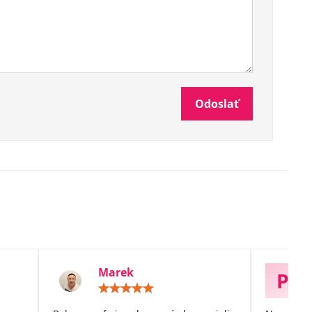
Odoslať
Marek
P
otenie:
Hodnotenie:
5
/