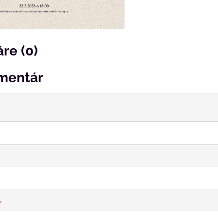
re (0)
mentár
*