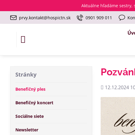
Aktuálne
hľadáme sestry, s
prvy.kontakt@hospictn.sk
0901 909 011
Kon
Úv
Pozvánk
Stránky
Pridané
12.12.2024 10
Benefičný ples
Benefičný koncert
Sociálne siete
Newsletter