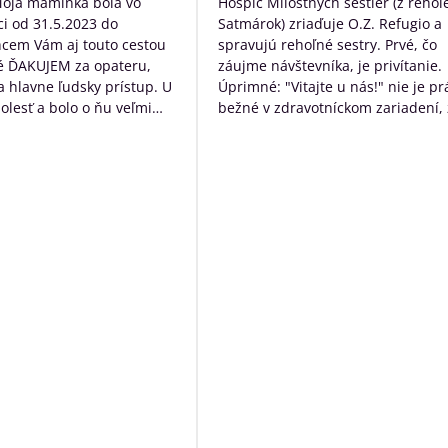
Moja maminka bola vo
Hospic Milostných sestier (z rehol
5
5
i od 31.5.2023 do
Satmárok) zriaďuje O.Z. Refugio a
hcem Vám aj touto cestou
spravujú rehoľné sestry. Prvé, čo
é ĎAKUJEM za opateru,
záujme návštevníka, je privítanie.
 a hlavne ľudsky prístup. U
Úprimné: "Vitajte u nás!" nie je pr
bolesť a bolo o ňu veľmi
bežné v zdravotníckom zariadení, 
rané. Ďakujem Vám za
určite poteší. Následne návštevní
ístup a za to čo s láskou
očakáva typický nemocničný pach,
dí ktorých diagnóza je
ten tu nie je. Čo tu naopak je, tak
ná. Ďakujeme za VŠETKO
neopakovateľná rodinná atmosfér
Personál má ku klientom krásny ľ
prístup a veľkú ochotu pomôcť s č
môžu. Okrem bezosporu kvalitnej
základnej služby poskytujú
zamestnanci ešte niečo navyše:
sprevádzajú zomierajúcich, ak je t
možné rozprávajú sa s nimi, modl
s nimi, prinášajú im Pána Ježiša,
zabezpečia i ostatné sviatosti pod
vôle klienta. Ak to možné nie je a
sú pri klientoch v ich posledných
momentoch, aby neodchádzali na