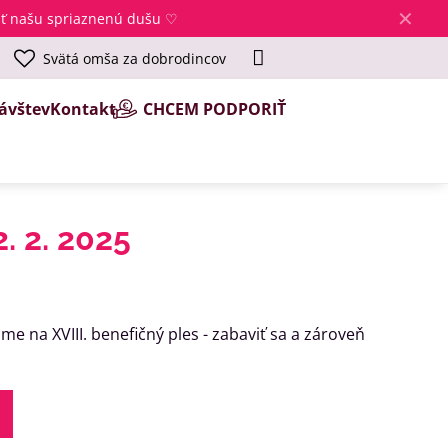
✕
jsť našu spriaznenú dušu ♡
Svätá omša za dobrodincov
ávštev
Kontakt
CHCEM PODPORIŤ
. 2. 2025
me na XVIII. benefičný ples - zabaviť sa a zároveň