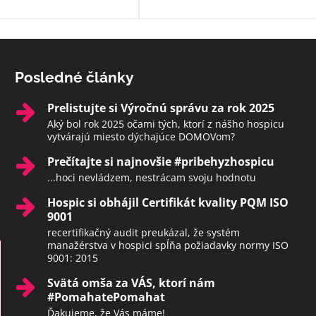
druhý svet sami. Rozhodne toto
zariadenie odporúčam.
Posledné články
Prelistujte si Výročnú správu za rok 2025
Aký bol rok 2025 očami tých, ktorí z nášho hospicu
vytvárajú miesto dýchajúce DOMOVom?
Prečítajte si najnovšie #pribehyzhospicu
...hoci nevládzem, nestrácam svoju hodnotu
Hospic si obhájil Certifikát kvality PQM ISO
9001
recertifikačný audit preukázal, že systém
manažérstva v hospici spĺňa požiadavky normy ISO
9001: 2015
Svätá omša za VÁS, ktorí nám
#PomahatePomahat
Ďakujeme, že Vás máme!