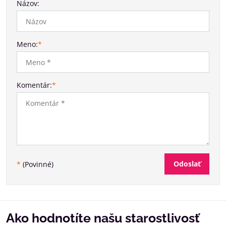
Názov:
Meno:
*
Komentár:
*
Odoslať
*
(Povinné)
Ako hodnotíte našu starostlivosť