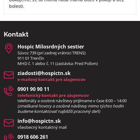
bolesti.
Kontakt
Hospic Milosrdných sestier
Súvoz 739 (pri zadnej vrátnici TRENS)
911 01 Trenčín
MHD č. 1 alebo č. 11 (zastávka: Pred Poľom)
ziadosti​@hospictn​.sk
e-mailový kontakt pre záujemcov
0901 90 90 11
telefonický kontakt pre záujemcov
telefonáty a osobné návštevy prijímame v čase 8:00 – 14:00
(zmeškané hovory a osobné návštevy mimo týchto hodín
bud
eme kontaktovať najbližší pracovný deň)
info​@hospictn​.sk
všeobecný kontaktný mail
0918 606 261