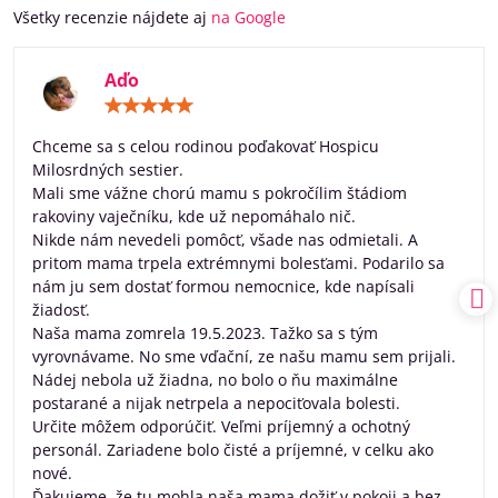
Všetky recenzie nájdete aj
na Google
Aďo
Hodnotenie:
5
/
Chceme sa s celou rodinou poďakovať Hospicu
5
Milosrdných sestier.
Mali sme vážne chorú mamu s pokročílim štádiom
rakoviny vaječníku, kde už nepomáhalo nič.
Nikde nám nevedeli pomôcť, všade nas odmietali. A
pritom mama trpela extrémnymi bolesťami. Podarilo sa
nám ju sem dostať formou nemocnice, kde napísali
žiadosť.
Naša mama zomrela 19.5.2023. Tažko sa s tým
vyrovnávame. No sme vďační, ze našu mamu sem prijali.
Nádej nebola už žiadna, no bolo o ňu maximálne
postarané a nijak netrpela a nepociťovala bolesti.
Určite môžem odporúčiť. Veľmi príjemný a ochotný
personál. Zariadene bolo čisté a príjemné, v celku ako
nové.
Ďakujeme, že tu mohla naša mama dožiť v pokoji a bez