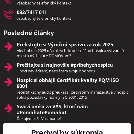
všeobecný telefonický kontakt
032/7417 011
všeobecný telefonický kontakt
Posledné články
Prelistujte si Výročnú správu za rok 2025
Aký bol rok 2025 očami tých, ktorí z nášho hospicu vytvárajú
miesto dýchajúce DOMOVom?
Prečítajte si najnovšie #pribehyzhospicu
...hoci nevládzem, nestrácam svoju hodnotu
Hospic si obhájil Certifikát kvality PQM ISO
9001
recertifikačný audit preukázal, že systém manažérstva v hospici
spĺňa požiadavky normy ISO 9001: 2015
Svätá omša za VÁS, ktorí nám
#PomahatePomahat
Ďakujeme, že Vás máme!
Predvoľby súkromia
Pridajte sa k nám