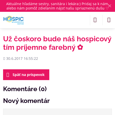
Aktuálne
hľadáme sestry, sanitára i lekára
:) Pridaj sa k nám,
✕
alebo nám pomôž zdieľaním nájsť našu spriaznenú dušu ♡
Už čoskoro bude náš hospicový
tím príjemne farebný ✿
Pridané
30.6.2017 16:55:22
Späť na príspevok
Komentáre (0)
Nový komentár