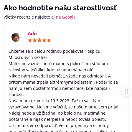
Ako hodnotíte našu starostlivosť
Všetky recenzie nájdete aj
na Google
Aďo
Hodnotenie:
5
/
Chceme sa s celou rodinou poďakovať Hospicu
5
Milosrdných sestier.
Mali sme vážne chorú mamu s pokročílim štádiom
rakoviny vaječníku, kde už nepomáhalo nič.
Nikde nám nevedeli pomôcť, všade nas odmietali. A
pritom mama trpela extrémnymi bolesťami. Podarilo sa
nám ju sem dostať formou nemocnice, kde napísali
žiadosť.
Naša mama zomrela 19.5.2023. Tažko sa s tým
vyrovnávame. No sme vďační, ze našu mamu sem prijali.
Nádej nebola už žiadna, no bolo o ňu maximálne
postarané a nijak netrpela a nepociťovala bolesti.
Určite môžem odporúčiť. Veľmi príjemný a ochotný
personál. Zariadene bolo čisté a príjemné, v celku ako