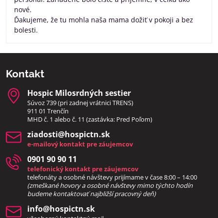
nové.
Ďakujeme, že tu mohla naša mama dožiť v pokoji a bez
bolesti.
Kontakt
Hospic Milosrdných sestier
Súvoz 739 (pri zadnej vrátnici TRENS)
911 01 Trenčín
MHD č. 1 alebo č. 11 (zastávka: Pred Poľom)
ziadosti​@hospictn​.sk
e-mailový kontakt pre záujemcov
0901 90 90 11
telefonický kontakt pre záujemcov
telefonáty a osobné návštevy prijímame v čase 8:00 – 14:00
(zmeškané hovory a osobné návštevy mimo týchto hodín
bud
eme kontaktovať najbližší pracovný deň)
info​@hospictn​.sk