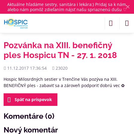
Aktuálne
hľadáme sestry, sanitára i lekára
:) Pridaj sa k nám,
✕
alebo nám pomôž zdieľaním nájsť našu spriaznenú dušu ♡
Pozvánka na XIII. benefičný
ples Hospicu TN - 27. 1. 2018
Pridané
Počet
11.12.2017 17:36:54
23020
zobrazení
Hospic Milosrdných sestier v Trenčíne Vás pozýva na XIII.
BENEFIČNÝ ples - zabaviť sa a zároveň podporiť dobrú vec ✿
Späť na príspevok
Komentáre (0)
Nový komentár