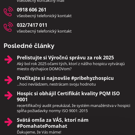
všeobecný kontaktný mail
0918 606 261
všeobecný telefonický kontakt
032/7417 011
všeobecný telefonický kontakt
Posledné články
Prelistujte si Výročnú správu za rok 2025
Aký bol rok 2025 očami tých, ktorí z nášho hospicu vytvárajú
miesto dýchajúce DOMOVom?
Prečítajte si najnovšie #pribehyzhospicu
...hoci nevládzem, nestrácam svoju hodnotu
Hospic si obhájil Certifikát kvality PQM ISO
9001
recertifikačný audit preukázal, že systém manažérstva v hospici
spĺňa požiadavky normy ISO 9001: 2015
Svätá omša za VÁS, ktorí nám
#PomahatePomahat
Ďakujeme, že Vás máme!