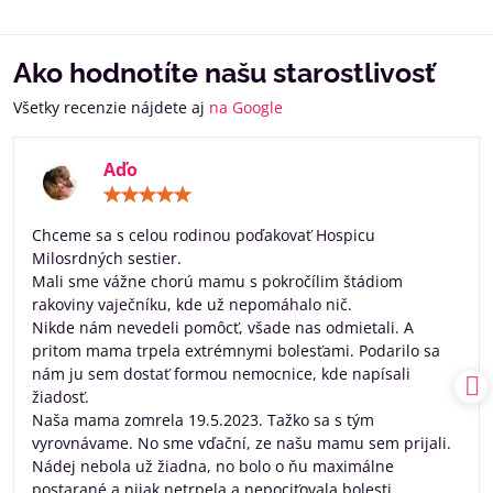
Ako hodnotíte našu starostlivosť
Všetky recenzie nájdete aj
na Google
Aďo
Hodnotenie:
5
/
Chceme sa s celou rodinou poďakovať Hospicu
5
Milosrdných sestier.
Mali sme vážne chorú mamu s pokročílim štádiom
rakoviny vaječníku, kde už nepomáhalo nič.
Nikde nám nevedeli pomôcť, všade nas odmietali. A
pritom mama trpela extrémnymi bolesťami. Podarilo sa
nám ju sem dostať formou nemocnice, kde napísali
žiadosť.
Naša mama zomrela 19.5.2023. Tažko sa s tým
vyrovnávame. No sme vďační, ze našu mamu sem prijali.
Nádej nebola už žiadna, no bolo o ňu maximálne
postarané a nijak netrpela a nepociťovala bolesti.