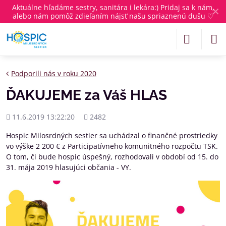
Aktuálne
hľadáme sestry, sanitára i lekára
:) Pridaj sa k nám,
✕
alebo nám pomôž zdieľaním nájsť našu spriaznenú dušu ♡
Podporili nás v roku 2020
ĎAKUJEME za Váš HLAS
Pridané
Počet
11.6.2019 13:22:20
2482
zobrazení
Hospic Milosrdných sestier sa uchádzal o finančné prostriedky
vo výške 2 200 € z Participatívneho komunitného rozpočtu TSK.
O tom, či bude hospic úspešný, rozhodovali v období od 15. do
31. mája 2019 hlasujúci občania - VY.