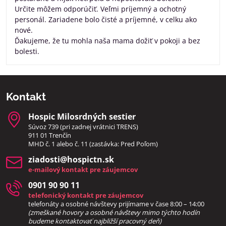
Určite môžem odporúčiť. Veľmi príjemný a ochotný
personál. Zariadene bolo čisté a príjemné, v celku ako
nové.
Ďakujeme, že tu mohla naša mama dožiť v pokoji a bez
bolesti.
Kontakt
Hospic Milosrdných sestier
Súvoz 739 (pri zadnej vrátnici TRENS)
911 01 Trenčín
MHD č. 1 alebo č. 11 (zastávka: Pred Poľom)
ziadosti​@hospictn​.sk
e-mailový kontakt pre záujemcov
0901 90 90 11
telefonický kontakt pre záujemcov
telefonáty a osobné návštevy prijímame v čase 8:00 – 14:00
(zmeškané hovory a osobné návštevy mimo týchto hodín
bud
eme kontaktovať najbližší pracovný deň)