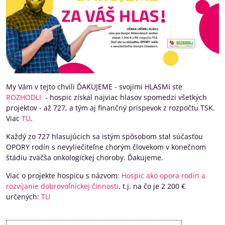
My Vám v tejto chvíli ĎAKUJEME - svojimi HLASMI ste
ROZHODLI
- hospic získal najviac hlasov spomedzi všetkých
projektov - až 727, a tým aj finančný príspevok z rozpočtu TSK.
Viac
TU
.
Každý zo 727 hlasujúcich sa istým spôsobom stal súčasťou
OPORY rodín s nevyliečiteľne chorým človekom v konečnom
štádiu zväčša onkologickej choroby. Ďakujeme.
Viac o projekte hospicu s názvom:
Hospic ako opora rodín a
rozvíjanie dobrovoľníckej činnosti
, t.j. na čo je 2 200 €
určených:
TU