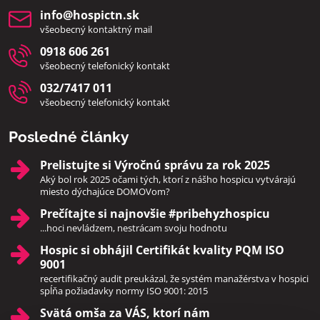
info​@hospictn​.sk
všeobecný kontaktný mail
0918 606 261
všeobecný telefonický kontakt
032/7417 011
všeobecný telefonický kontakt
Posledné články
Prelistujte si Výročnú správu za rok 2025
Aký bol rok 2025 očami tých, ktorí z nášho hospicu vytvárajú
miesto dýchajúce DOMOVom?
Prečítajte si najnovšie #pribehyzhospicu
...hoci nevládzem, nestrácam svoju hodnotu
Hospic si obhájil Certifikát kvality PQM ISO
9001
recertifikačný audit preukázal, že systém manažérstva v hospici
spĺňa požiadavky normy ISO 9001: 2015
Svätá omša za VÁS, ktorí nám