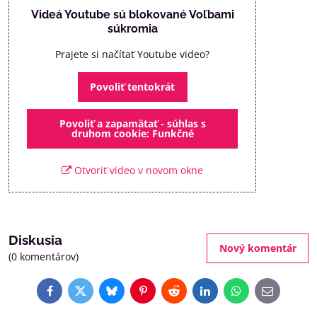
Videá Youtube sú blokované Voľbami
súkromia
Prajete si načítať Youtube video?
Povoliť tentokrát
Povoliť a zapamätať - súhlas s
druhom cookie: Funkčné
Otvoriť video v novom okne
Diskusia
Nový komentár
(0 komentárov)
Facebook
Twitter
Bluesky
Pinterest
Reddit
LinkedIn
WhatsApp
E-
mail