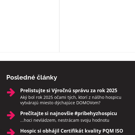
sprevádzajú zomierajúcich, ak je t
možné rozprávajú sa s nimi, modl
s nimi, prinášajú im Pána Ježiša,
zabezpečia i ostatné sviatosti pod
vôle klienta. Ak to možné nie je a
sú pri klientoch v ich posledných
momentoch, aby neodchádzali na
druhý svet sami. Rozhodne toto
zariadenie odporúčam.
Posledné články
Prelistujte si Výročnú správu za rok 2025
Aký bol rok 2025 očami tých, ktorí z nášho hospicu
vytvárajú miesto dýchajúce DOMOVom?
Prečítajte si najnovšie #pribehyzhospicu
...hoci nevládzem, nestrácam svoju hodnotu
Hospic si obhájil Certifikát kvality PQM ISO