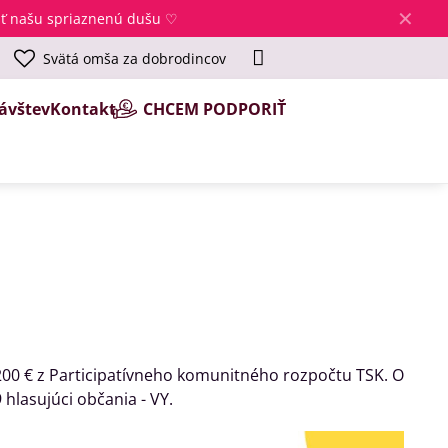
✕
jsť našu spriaznenú dušu ♡
Svätá omša za dobrodincov
ávštev
Kontakt
CHCEM PODPORIŤ
 200 € z Participatívneho komunitného rozpočtu TSK. O
hlasujúci občania - VY.