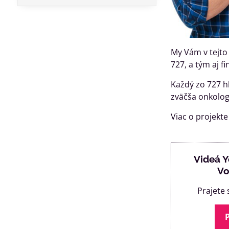
My Vám v tejto
727, a tým aj f
Každý zo 727 h
zväčša onkolog
Viac o projekt
Videá 
Vo
Prajete 