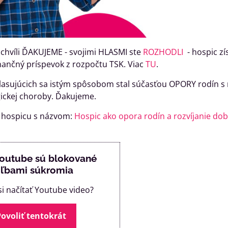
 chvíli ĎAKUJEME - svojimi HLASMI ste
ROZHODLI
- hospic zí
inančný príspevok z rozpočtu TSK. Viac
TU
.
lasujúcich sa istým spôsobom stal súčasťou OPORY rodín s
ickej choroby. Ďakujeme.
e hospicu s názvom:
Hospic ako opora rodín a rozvíjanie dob
Youtube sú blokované
ľbami súkromia
si načítať Youtube video?
Povoliť tentokrát