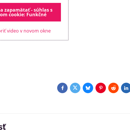
 a zapamätať - súhlas s
om cookie: Funkčné
riť video v novom okne
)
Facebook
Twitter
Bluesky
Pinterest
Reddit
L
sť