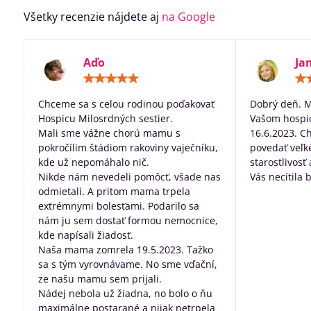
Všetky recenzie nájdete aj
na Google
Aďo
Ja
Hodnotenie:
5
/
Chceme sa s celou rodinou poďakovať
Dobrý deň. 
5
Hospicu Milosrdných sestier.
Vašom hospic
Mali sme vážne chorú mamu s
16.6.2023. C
pokročílim štádiom rakoviny vaječníku,
povedať veľk
kde už nepomáhalo nič.
starostlivosť
Nikde nám nevedeli pomôcť, všade nas
Vás necítila 
odmietali. A pritom mama trpela
dobre posta
extrémnymi bolesťami. Podarilo sa
všetko, za pr
nám ju sem dostať formou nemocnice,
robíte pre ľu
kde napísali žiadosť.
nevyliečiteľ
Naša mama zomrela 19.5.2023. Tažko
sa s tým vyrovnávame. No sme vďační,
ze našu mamu sem prijali.
Nádej nebola už žiadna, no bolo o ňu
maximálne postarané a nijak netrpela