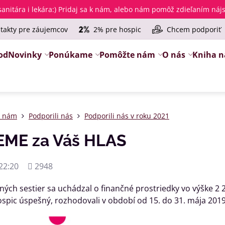
anitára i lekára
:) Pridaj sa k nám, alebo nám pomôž zdieľaním ná
takty pre záujemcov
2% pre hospic
Chcem podporiť
od
Novinky
Ponúkame
Pomôžte nám
O nás
Kniha n
e nám
Podporili nás
Podporili nás v roku 2021
ME za Váš HLAS
Počet
22:20
2948
zobrazení
ných sestier sa uchádzal o finančné prostriedky vo výške 2
spic úspešný, rozhodovali v období od 15. do 31. mája 2019 