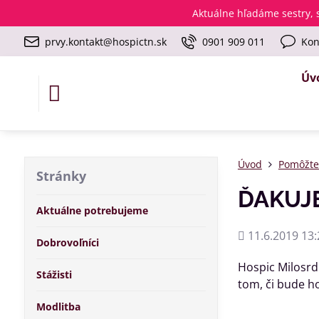
Aktuálne
hľadáme sestry, s
prvy.kontakt@hospictn.sk
0901 909 011
Kon
Úv
Úvod
Pomôžt
Stránky
ĎAKUJE
Aktuálne potrebujeme
Pridané
11.6.2019 13:
Dobrovoľníci
Hospic Milosrd
Stážisti
tom, či bude ho
Modlitba