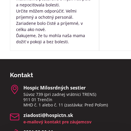
a nepociťovala bolesti.
Určite môžem odporúčiť. Veľmi
príjemný a ochotný personál.
Zariadene bolo čisté a príjemné, v
celku ako nové.
Ďakujeme, že tu mohla naša mama
dožiť v pokoji a bez bolesti.
Kontakt
Hospic Milosrdných sestier
Súvoz 739 (pri zadnej vrátnici TRENS)
911 01 Trenčín
MHD č. 1 alebo č. 11 (zastávka: Pred Poľom)
ziadosti​@hospictn​.sk
e-mailový kontakt pre záujemcov