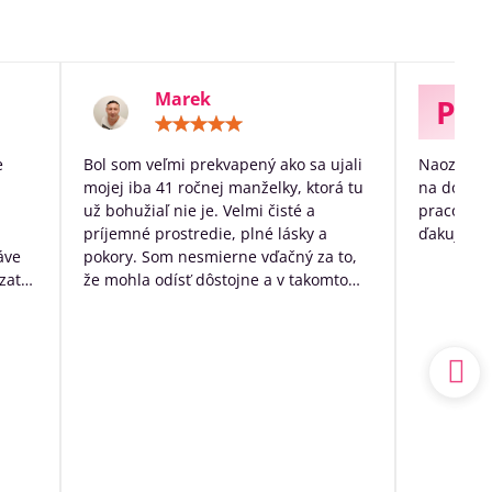
Marek
P
otenie:
Hodnotenie:
5
/
e
Bol som veľmi prekvapený ako sa ujali
Naozaj ve
5
mojej iba 41 ročnej manželky, ktorá tu
na dožitie
už bohužiaľ nie je. Velmi čisté a
pracovníko
príjemné prostredie, plné lásky a
ďakujem p
áve
pokory. Som nesmierne vďačný za to,
zato
že mohla odísť dôstojne a v takomto
k
prostredí. Mal som výčitky svedomia,
 no
že som sa o ňu nedokázal postarať
sám doma, ale nakoniec to bolo to
a.
najlepšie, čo som pre ňu ešte mohol
udský
urobiť.
ím
Ďakujem ešte raz z celého srdca