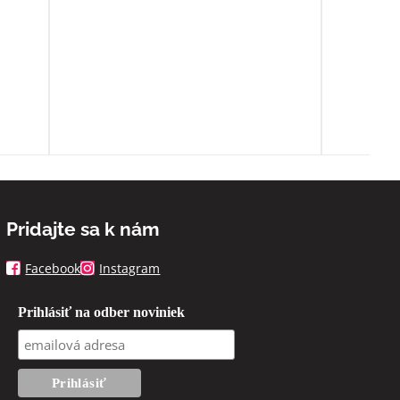
o
ia sa
ľa
spoň
Pridajte sa k nám
Facebook
Instagram
Prihlásiť na odber noviniek