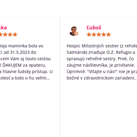
nka
Ľuboš
Hodnotenie:
Hodn
5
5
/
/
Moja maminka bola vo
Hospic Milostných sestier (z rehol
5
5
i od 31.5.2023 do
Satmárok) zriaďuje O.Z. Refugio a
hcem Vám aj touto cestou
spravujú rehoľné sestry. Prvé, čo
é ĎAKUJEM za opateru,
záujme návštevníka, je privítanie.
 a hlavne ľudsky prístup. U
Úprimné: "Vitajte u nás!" nie je pr
bolesť a bolo o ňu veľmi
bežné v zdravotníckom zariadení, 
rané. Ďakujem Vám za
určite poteší. Následne návštevní
ístup a za to čo s láskou
očakáva typický nemocničný pach,
dí ktorých diagnóza je
ten tu nie je. Čo tu naopak je, tak
ná. Ďakujeme za VŠETKO
neopakovateľná rodinná atmosfér
Personál má ku klientom krásny ľ
prístup a veľkú ochotu pomôcť s č
môžu. Okrem bezosporu kvalitnej
základnej služby poskytujú
zamestnanci ešte niečo navyše: