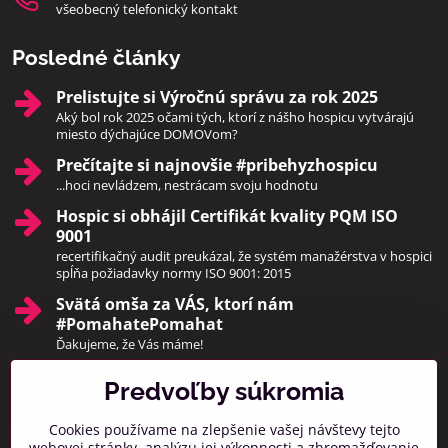
všeobecný telefonický kontakt
Posledné články
Prelistujte si Výročnú správu za rok 2025
Aký bol rok 2025 očami tých, ktorí z nášho hospicu vytvárajú
miesto dýchajúce DOMOVom?
Prečítajte si najnovšie #pribehyzhospicu
...hoci nevládzem, nestrácam svoju hodnotu
Hospic si obhájil Certifikát kvality PQM ISO
9001
recertifikačný audit preukázal, že systém manažérstva v hospici
spĺňa požiadavky normy ISO 9001: 2015
Svätá omša za VÁS, ktorí nám
#PomahatePomahat
Ďakujeme, že Vás máme!
Predvoľby súkromia
Pridajte sa k nám
Cookies používame na zlepšenie vašej návštevy tejto
Facebook
Instagram
webovej stránky, analýzu jej výkonnosti a zhromažďovanie