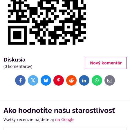
Diskusia
Nový komentár
(0 komentárov)
Facebook
Twitter
Bluesky
Pinterest
Reddit
LinkedIn
WhatsApp
E-
mail
Ako hodnotíte našu starostlivosť
Všetky recenzie nájdete aj
na Google