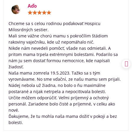
Aďo
Hodnotenie:
5
/
Chceme sa s celou rodinou poďakovať Hospicu
5
Milosrdných sestier.
Mali sme vážne chorú mamu s pokročílim štádiom
rakoviny vaječníku, kde už nepomáhalo nič.
Nikde nám nevedeli pomôcť, všade nas odmietali. A
pritom mama trpela extrémnymi bolesťami. Podarilo sa
nám ju sem dostať formou nemocnice, kde napísali
žiadosť.
Naša mama zomrela 19.5.2023. Tažko sa s tým
vyrovnávame. No sme vďační, ze našu mamu sem prijali.
Nádej nebola už žiadna, no bolo o ňu maximálne
postarané a nijak netrpela a nepociťovala bolesti.
Určite môžem odporúčiť. Veľmi príjemný a ochotný
personál. Zariadene bolo čisté a príjemné, v celku ako
nové.
Ďakujeme, že tu mohla naša mama dožiť v pokoji a bez
bolesti.