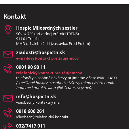
Kontakt
Hospic Milosrdných sestier
Súvoz 739 (pri zadnej vrátnici TRENS)
911 01 Trenčín
MHD č. 1 alebo č. 11 (zastávka: Pred Poľom)
ziadosti​@hospictn​.sk
e-mailový kontakt pre záujemcov
0901 90 90 11
telefonický kontakt pre záujemcov
telefonáty a osobné návštevy prijímame v čase 8:00 – 14:00
(zmeškané hovory a osobné návštevy mimo týchto hodín
bud
eme kontaktovať najbližší pracovný deň)
info​@hospictn​.sk
všeobecný kontaktný mail
0918 606 261
všeobecný telefonický kontakt
032/7417 011