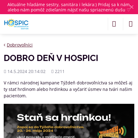
Aktuálne
hľadáme sestry, sanitára i lekára
:) Pridaj sa k nám,
✕
alebo nám pomôž zdieľaním nájsť našu spriaznenú dušu ♡
Dobrovoľníci
DOBRO DEŇ V HOSPICI
Pridané
Počet
14.5.2024 20:14:02
2211
zobrazení
V rámci národnej kampane Týždeň dobrovoľníctva sa môžeš aj
ty stať hrdinom alebo hrdinkou a vyčariť úsmev na tvári našim
pacientom.