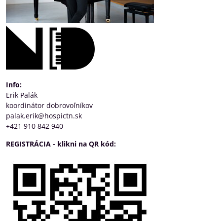
Info:
Erik Palák
koordinátor dobrovoľníkov
palak.erik@hospictn.sk
+421 910 842 940
REGISTRÁCIA - klikni na QR kód: