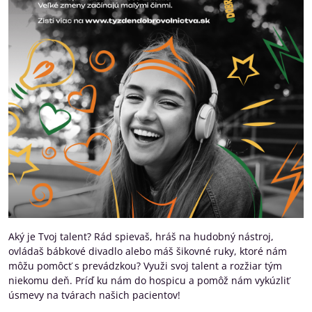
Aký je Tvoj talent? Rád spievaš, hráš na hudobný nástroj,
ovládaš bábkové divadlo alebo máš šikovné ruky, ktoré nám
môžu pomôcť s prevádzkou? Využi svoj talent a rozžiar tým
niekomu deň. Príď ku nám do hospicu a pomôž nám vykúzliť
úsmevy na tvárach našich pacientov!