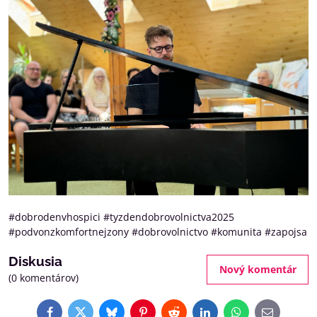
#dobrodenvhospici #tyzdendobrovolnictva2025
#podvonzkomfortnejzony #dobrovolnictvo #komunita #zapojsa
Diskusia
Nový komentár
(0 komentárov)
Facebook
Twitter
Bluesky
Pinterest
Reddit
LinkedIn
WhatsApp
E-