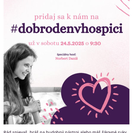
Rád spievaš, hráš na hudobný nástroj alebo máš šikovné ruky,