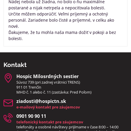
Nádej nebola už žiadna, no bolo o ňu maximálne
postarané a nijak netrpela a nepociťovala bolesti.
Určite môžem odporúčiť. Veľmi príjemný a ochotný
personál. Zariadene bolo čisté a príjemné, v celku ako
nové.
Ďakujeme, že tu mohla naša mama dožiť v pokoji a bez
bolesti.
Kontakt
Hospic Milosrdných sestier
Súvoz 739 (pri zadnej vrátnici TRENS)
911 01 Trenčín
MHD č. 1 alebo č. 11 (zastávka: Pred Poľom)
ziadosti​@hospictn​.sk
e-mailový kontakt pre záujemcov
0901 90 90 11
telefonický kontakt pre záujemcov
telefonáty a osobné návštevy prijímame v čase 8:00 – 14:00