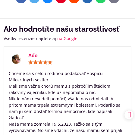
mail
Ako hodnotíte našu starostlivosť
Všetky recenzie nájdete aj
na Google
Aďo
Hodnotenie:
5
/
Chceme sa s celou rodinou poďakovať Hospicu
5
Milosrdných sestier.
Mali sme vážne chorú mamu s pokročílim štádiom
rakoviny vaječníku, kde už nepomáhalo nič.
Nikde nám nevedeli pomôcť, všade nas odmietali. A
pritom mama trpela extrémnymi bolesťami. Podarilo sa
nám ju sem dostať formou nemocnice, kde napísali
žiadosť.
Naša mama zomrela 19.5.2023. Tažko sa s tým
vyrovnávame. No sme vďační, ze našu mamu sem prijali.