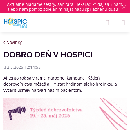
Aktuálne
hľadáme sestry, sanitára i lekára
:) Pridaj sa k nám,
✕
alebo nám pomôž zdieľaním nájsť našu spriaznenú dušu ♡
Novinky
DOBRO DEŇ V HOSPICI
Pridané
2.5.2025 12:14:55
Aj tento rok sa v rámci národnej kampane Týždeň
dobrovoľníctva môžeš aj TY stať hrdinom alebo hrdinkou a
vyčariť úsmev na tvári našim pacientom.