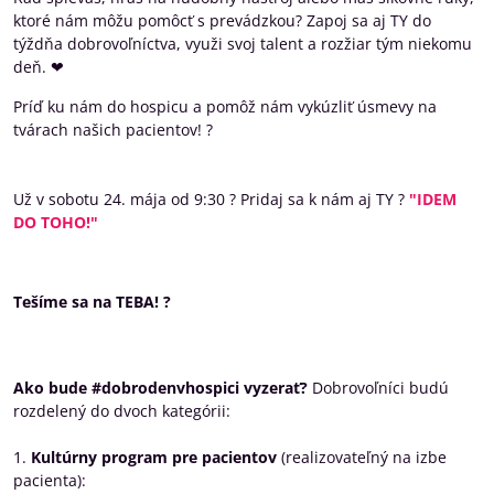
ktoré nám môžu pomôcť s prevádzkou? Zapoj sa aj TY do
týždňa dobrovoľníctva, využi svoj talent a rozžiar tým niekomu
deň. ❤
Príď ku nám do hospicu a pomôž nám vykúzliť úsmevy na
tvárach našich pacientov! ?
Už v sobotu 24. mája od 9:30 ? Pridaj sa k nám aj TY ?
"IDEM
DO TOHO!"
Tešíme sa na TEBA! ?
Ako bude #dobrodenvhospici vyzerať?
Dobrovoľníci budú
rozdelený do dvoch kategórii:
1.
Kultúrny program pre pacientov
(realizovateľný na izbe
pacienta):