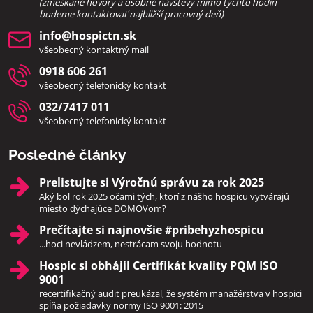
(zmeškané hovory a osobné návštevy mimo týchto hodín
bud
eme kontaktovať najbližší pracovný deň)
info​@hospictn​.sk
všeobecný kontaktný mail
0918 606 261
všeobecný telefonický kontakt
032/7417 011
všeobecný telefonický kontakt
Posledné články
Prelistujte si Výročnú správu za rok 2025
Aký bol rok 2025 očami tých, ktorí z nášho hospicu vytvárajú
miesto dýchajúce DOMOVom?
Prečítajte si najnovšie #pribehyzhospicu
...hoci nevládzem, nestrácam svoju hodnotu
Hospic si obhájil Certifikát kvality PQM ISO
9001
recertifikačný audit preukázal, že systém manažérstva v hospici
spĺňa požiadavky normy ISO 9001: 2015