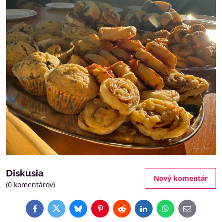
Diskusia
Nový komentár
(0 komentárov)
Facebook
Twitter
Bluesky
Pinterest
Reddit
LinkedIn
WhatsApp
E-
mail