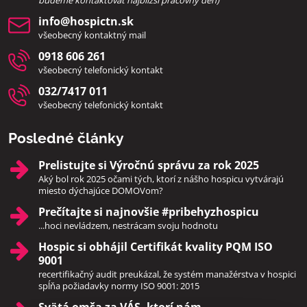
info​@hospictn​.sk
všeobecný kontaktný mail
0918 606 261
všeobecný telefonický kontakt
032/7417 011
všeobecný telefonický kontakt
Posledné články
Prelistujte si Výročnú správu za rok 2025
Aký bol rok 2025 očami tých, ktorí z nášho hospicu vytvárajú
miesto dýchajúce DOMOVom?
Prečítajte si najnovšie #pribehyzhospicu
...hoci nevládzem, nestrácam svoju hodnotu
Hospic si obhájil Certifikát kvality PQM ISO
9001
recertifikačný audit preukázal, že systém manažérstva v hospici
spĺňa požiadavky normy ISO 9001: 2015
Svätá omša za VÁS, ktorí nám