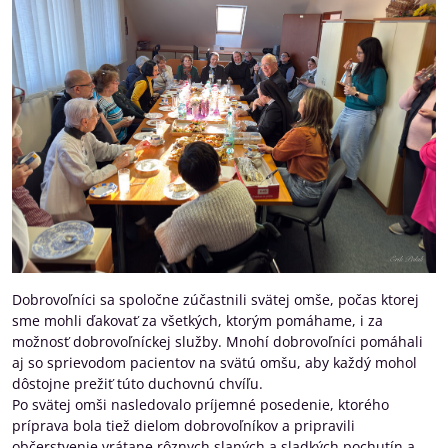
Dobrovoľníci sa spoločne zúčastnili svätej omše, počas ktorej
sme mohli ďakovať za všetkých, ktorým pomáhame, i za
možnosť dobrovoľníckej služby. Mnohí dobrovoľníci pomáhali
aj so sprievodom pacientov na svätú omšu, aby každý mohol
dôstojne prežiť túto duchovnú chvíľu.
Po svätej omši nasledovalo príjemné posedenie, ktorého
príprava bola tiež dielom dobrovoľníkov a pripravili
občerstvenie vrátane rôznych slaných a sladkých pochutín a