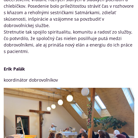
chlebíčkov. Posedenie bolo príležitosťou stráviť čas v rozhovore
s kňazom a rehoľnými sestričkami Satmárkami, zdieľať
skúsenosti, inšpirácie a vzájomne sa povzbudiť v
dobrovoľníckej službe.
Stretnutie tak spojilo spiritualitu, komunitu a radosť zo služby,
čo potvrdilo, že spoločný čas nielen posilňuje putá medzi
dobrovoľníkmi, ale aj prináša nový elán a energiu do ich práce
s pacientmi.
Erik Palák
koordinátor dobrovoľníkov