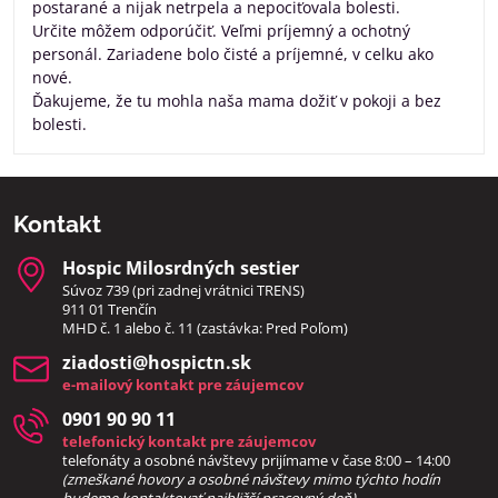
postarané a nijak netrpela a nepociťovala bolesti.
Určite môžem odporúčiť. Veľmi príjemný a ochotný
personál. Zariadene bolo čisté a príjemné, v celku ako
nové.
Ďakujeme, že tu mohla naša mama dožiť v pokoji a bez
bolesti.
Kontakt
Hospic Milosrdných sestier
Súvoz 739 (pri zadnej vrátnici TRENS)
911 01 Trenčín
MHD č. 1 alebo č. 11 (zastávka: Pred Poľom)
ziadosti​@hospictn​.sk
e-mailový kontakt pre záujemcov
0901 90 90 11
telefonický kontakt pre záujemcov
telefonáty a osobné návštevy prijímame v čase 8:00 – 14:00
(zmeškané hovory a osobné návštevy mimo týchto hodín
bud
eme kontaktovať najbližší pracovný deň)