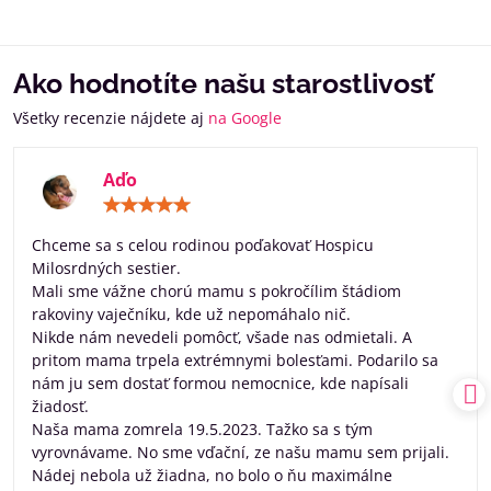
Ako hodnotíte našu starostlivosť
Všetky recenzie nájdete aj
na Google
Aďo
Hodnotenie:
5
/
Chceme sa s celou rodinou poďakovať Hospicu
5
Milosrdných sestier.
Mali sme vážne chorú mamu s pokročílim štádiom
rakoviny vaječníku, kde už nepomáhalo nič.
Nikde nám nevedeli pomôcť, všade nas odmietali. A
pritom mama trpela extrémnymi bolesťami. Podarilo sa
nám ju sem dostať formou nemocnice, kde napísali
žiadosť.
Naša mama zomrela 19.5.2023. Tažko sa s tým
vyrovnávame. No sme vďační, ze našu mamu sem prijali.
Nádej nebola už žiadna, no bolo o ňu maximálne