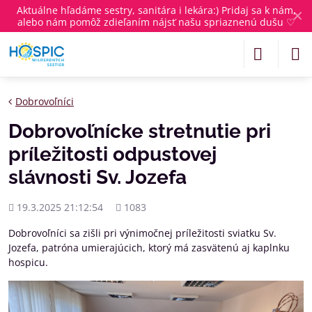
Aktuálne
hľadáme sestry, sanitára i lekára
:) Pridaj sa k nám,
✕
alebo nám pomôž zdieľaním nájsť našu spriaznenú dušu ♡
Dobrovoľníci
Dobrovoľnícke stretnutie pri
príležitosti odpustovej
slávnosti Sv. Jozefa
Pridané
Počet
19.3.2025 21:12:54
1083
zobrazení
Dobrovoľníci sa zišli pri výnimočnej príležitosti sviatku Sv.
Jozefa, patróna umierajúcich, ktorý má zasvätenú aj kaplnku
hospicu.