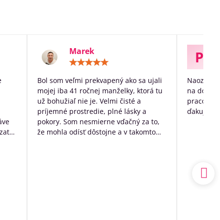
Marek
P
otenie:
Hodnotenie:
5
/
e
Bol som veľmi prekvapený ako sa ujali
Naozaj ve
5
mojej iba 41 ročnej manželky, ktorá tu
na dožitie
už bohužiaľ nie je. Velmi čisté a
pracovníko
príjemné prostredie, plné lásky a
ďakujem p
áve
pokory. Som nesmierne vďačný za to,
zato
že mohla odísť dôstojne a v takomto
k
prostredí. Mal som výčitky svedomia,
 no
že som sa o ňu nedokázal postarať
sám doma, ale nakoniec to bolo to
a.
najlepšie, čo som pre ňu ešte mohol
udský
urobiť.
ím
Ďakujem ešte raz z celého srdca