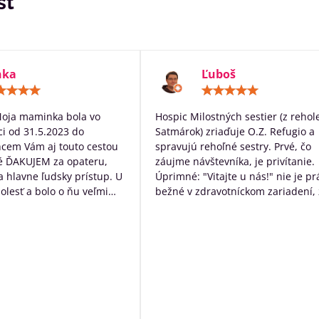
sť
nka
Ľuboš
Hodnotenie:
Hodn
5
5
/
/
Moja maminka bola vo
Hospic Milostných sestier (z rehol
5
5
i od 31.5.2023 do
Satmárok) zriaďuje O.Z. Refugio a
hcem Vám aj touto cestou
spravujú rehoľné sestry. Prvé, čo
é ĎAKUJEM za opateru,
záujme návštevníka, je privítanie.
 a hlavne ľudsky prístup. U
Úprimné: "Vitajte u nás!" nie je pr
bolesť a bolo o ňu veľmi
bežné v zdravotníckom zariadení, 
rané. Ďakujem Vám za
určite poteší. Následne návštevní
ístup a za to čo s láskou
očakáva typický nemocničný pach,
dí ktorých diagnóza je
ten tu nie je. Čo tu naopak je, tak
ná. Ďakujeme za VŠETKO
neopakovateľná rodinná atmosfér
Personál má ku klientom krásny ľ
prístup a veľkú ochotu pomôcť s č
môžu. Okrem bezosporu kvalitnej
základnej služby poskytujú