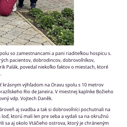
 spolu so zamestnancami a pani riaditeľkou hospicu s.
orých pacientov, dobrodincov, dobrovoľníkov,
k Palák, povedal niekoľko faktov o miestach, ktoré
.
hať krásnym výhľadom na Oravu spolu s 10 metrov
razílskeho Rio de Janeira. V miestnej kaplnke Božieho
vný vdp. Vojtech Daněk.
ároveň aj svadba a tak si dobrovoľníci pochutnali na
oď, ktorú mali len pre seba a vydali sa na okružnú
ili sa aj okolo Vtáčieho ostrova, ktorý je chráneným