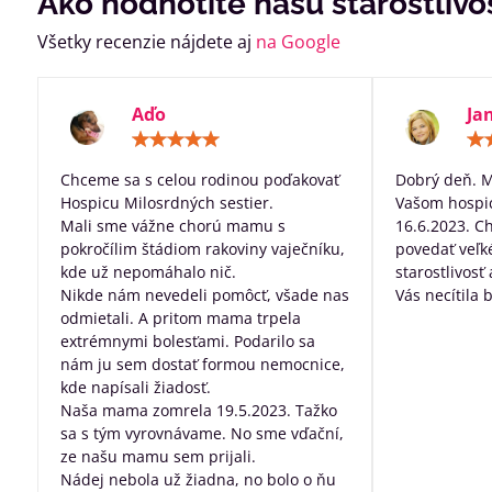
Ako hodnotíte našu starostlivo
Všetky recenzie nájdete aj
na Google
Aďo
Ja
Hodnotenie:
5
/
Chceme sa s celou rodinou poďakovať
Dobrý deň. 
5
Hospicu Milosrdných sestier.
Vašom hospic
Mali sme vážne chorú mamu s
16.6.2023. C
pokročílim štádiom rakoviny vaječníku,
povedať veľk
kde už nepomáhalo nič.
starostlivosť
Nikde nám nevedeli pomôcť, všade nas
Vás necítila 
odmietali. A pritom mama trpela
dobre posta
extrémnymi bolesťami. Podarilo sa
všetko, za pr
nám ju sem dostať formou nemocnice,
robíte pre ľu
kde napísali žiadosť.
nevyliečiteľ
Naša mama zomrela 19.5.2023. Tažko
sa s tým vyrovnávame. No sme vďační,
ze našu mamu sem prijali.
Nádej nebola už žiadna, no bolo o ňu