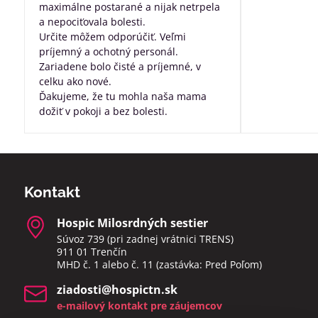
maximálne postarané a nijak netrpela
a nepociťovala bolesti.
Určite môžem odporúčiť. Veľmi
príjemný a ochotný personál.
Zariadene bolo čisté a príjemné, v
celku ako nové.
Ďakujeme, že tu mohla naša mama
dožiť v pokoji a bez bolesti.
Kontakt
Hospic Milosrdných sestier
Súvoz 739 (pri zadnej vrátnici TRENS)
911 01 Trenčín
MHD č. 1 alebo č. 11 (zastávka: Pred Poľom)
ziadosti​@hospictn​.sk
e-mailový kontakt pre záujemcov