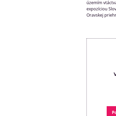
územím vtáctva
expozíciou Slov
Oravskej prieh
P