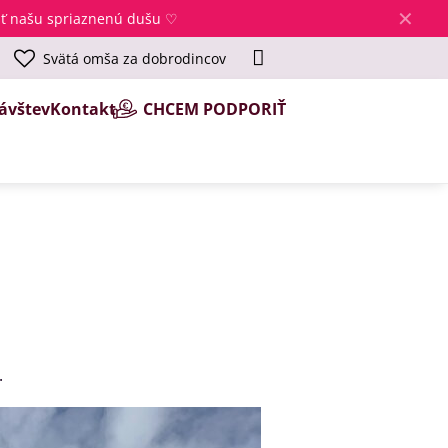
✕
jsť našu spriaznenú dušu ♡
Svätá omša za dobrodincov
ávštev
Kontakt
CHCEM PODPORIŤ
.