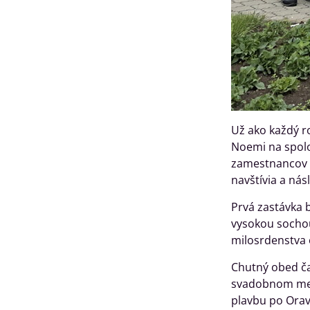
Už ako každý ro
Noemi na spolo
zamestnancov a
navštívia a nás
Prvá zastávka 
vysokou sochou 
milosrdenstva 
Chutný obed ča
svadobnom menu
plavbu po Oravs