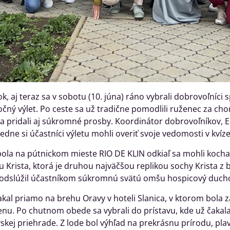
k, aj teraz sa v sobotu (10. júna) ráno vybrali dobrovoľníci
čný výlet. Po ceste sa už tradične pomodlili ruženec za ch
 pridali aj súkromné prosby. Koordinátor dobrovoľníkov, Eri
ledne si účastníci výletu mohli overiť svoje vedomosti v kvíze
bola na pútnickom mieste RIO DE KLIN odkiaľ sa mohli koc
Krista, ktorá je druhou najväčšou replikou sochy Krista z b
odslúžil účastníkom súkromnú svätú omšu hospicový ducho
kal priamo na brehu Oravy v hoteli Slanica, v ktorom bola z
. Po chutnom obede sa vybrali do prístavu, kde už čakala l
kej priehrade. Z lode bol výhľad na prekrásnu prírodu, plav