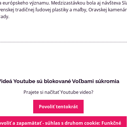
 európskeho významu. Medzizastávkou bola aj návšteva Sla
enskej tradičnej ľudovej plastiky a maľby, Oravskej kamená
rady.
Videá Youtube sú blokované Voľbami súkromia
Prajete si načítať Youtube video?
Povoliť tentokrát
ovoliť a zapamätať - súhlas s druhom cookie: Funkčné