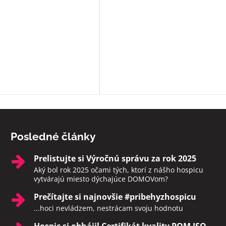
zamestnanci ešte niečo navyše:
sprevádzajú zomierajúcich, ak je t
možné rozprávajú sa s nimi, modl
s nimi, prinášajú im Pána Ježiša,
zabezpečia i ostatné sviatosti pod
vôle klienta. Ak to možné nie je a
sú pri klientoch v ich posledných
momentoch, aby neodchádzali na
druhý svet sami. Rozhodne toto
zariadenie odporúčam.
Posledné články
Prelistujte si Výročnú správu za rok 2025
Aký bol rok 2025 očami tých, ktorí z nášho hospicu
vytvárajú miesto dýchajúce DOMOVom?
Prečítajte si najnovšie #pribehyzhospicu
...hoci nevládzem, nestrácam svoju hodnotu