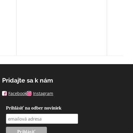
o
ia sa
ľa
spoň
Pridajte sa k nám
Facebook
Instagram
Prihlásiť na odber noviniek