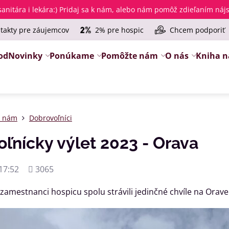
anitára i lekára
:) Pridaj sa k nám, alebo nám pomôž zdieľaním ná
takty pre záujemcov
2% pre hospic
Chcem podporiť
od
Novinky
Ponúkame
Pomôžte nám
O nás
Kniha n
e nám
Dobrovoľníci
ľnícky výlet 2023 - Orava
Počet
17:52
3065
zobrazení
zamestnanci hospicu spolu strávili jedinčné chvíle na Orave