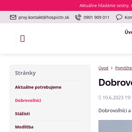
Aktuálne
hľadáme sestry, s
prvy.kontakt@hospictn.sk
0901 909 011
Kon
Úv
Úvod
Pomôžt
Stránky
Dobrovo
Aktuálne potrebujeme
Pridané
10.6.2023 19:
Dobrovoľníci
Dobrovoľníci a 
Stážisti
Modlitba