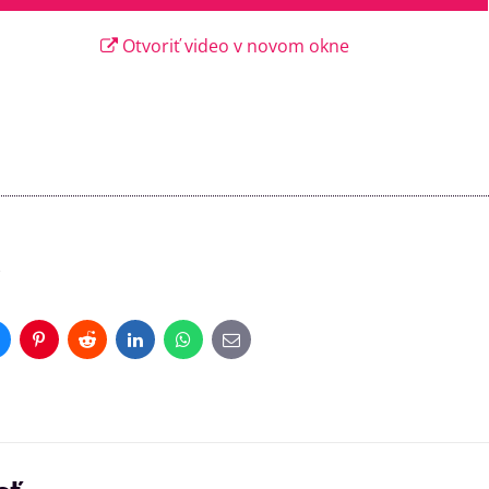
Otvoriť video v novom okne
)
luesky
Pinterest
Reddit
LinkedIn
WhatsApp
E-
mail