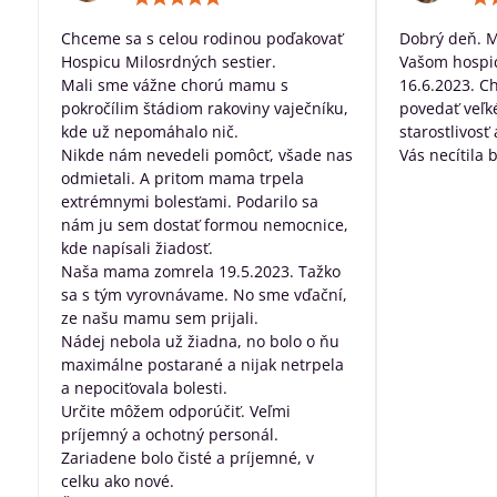
5
/
Chceme sa s celou rodinou poďakovať
Dobrý deň. 
5
Hospicu Milosrdných sestier.
Vašom hospic
Mali sme vážne chorú mamu s
16.6.2023. C
pokročílim štádiom rakoviny vaječníku,
povedať veľk
kde už nepomáhalo nič.
starostlivosť
Nikde nám nevedeli pomôcť, všade nas
Vás necítila 
odmietali. A pritom mama trpela
dobre posta
extrémnymi bolesťami. Podarilo sa
všetko, za pr
nám ju sem dostať formou nemocnice,
robíte pre ľu
kde napísali žiadosť.
nevyliečiteľ
Naša mama zomrela 19.5.2023. Tažko
sa s tým vyrovnávame. No sme vďační,
ze našu mamu sem prijali.
Nádej nebola už žiadna, no bolo o ňu
maximálne postarané a nijak netrpela
a nepociťovala bolesti.
Určite môžem odporúčiť. Veľmi
príjemný a ochotný personál.
Zariadene bolo čisté a príjemné, v
celku ako nové.