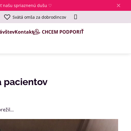
✕
jsť našu spriaznenú dušu ♡
Svätá omša za dobrodincov
ávštev
Kontakt
CHCEM PODPORIŤ
a pacientov
ežil...