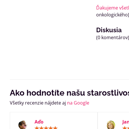
Ďakujeme všet
onkologickéh
Diskusia
(0 komentárov
Ako hodnotíte našu starostlivo
Všetky recenzie nájdete aj
na Google
Aďo
Ja
Hodnotenie: