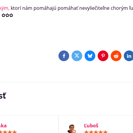
kým,
ktorí nám pomáhajú pomáhať nevyliečiteľne chorým ľ
o) ✿✿✿
)
Facebook
Twitter
Bluesky
Pinterest
Reddit
L
sť
nka
Ľuboš
Hodnotenie:
Hodn