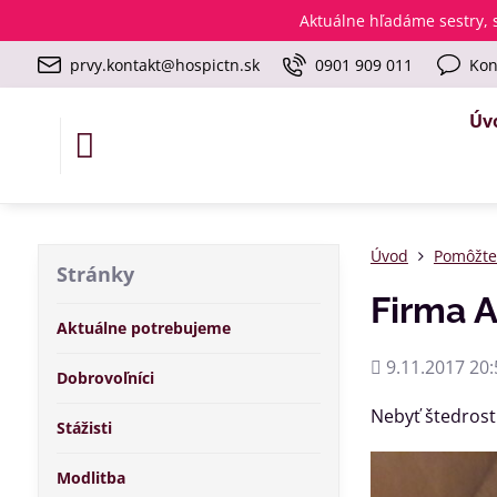
Aktuálne
hľadáme sestry, s
prvy.kontakt@hospictn.sk
0901 909 011
Kon
Úv
Úvod
Pomôžt
Stránky
Firma A
Aktuálne potrebujeme
Pridané
9.11.2017 20:
Dobrovoľníci
Nebyť štedrosti
Stážisti
Modlitba