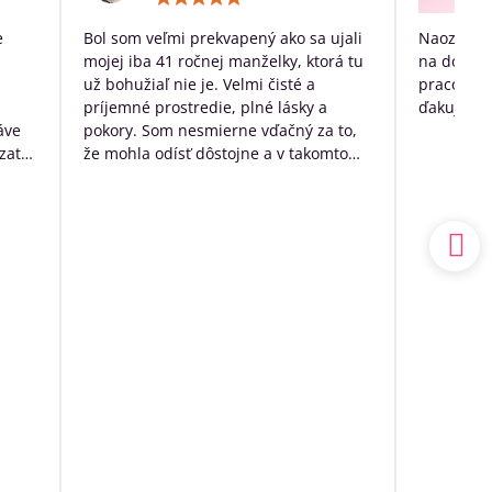
5
/
e
Bol som veľmi prekvapený ako sa ujali
Naozaj ve
5
mojej iba 41 ročnej manželky, ktorá tu
na dožitie
už bohužiaľ nie je. Velmi čisté a
pracovníko
príjemné prostredie, plné lásky a
ďakujem p
áve
pokory. Som nesmierne vďačný za to,
zato
že mohla odísť dôstojne a v takomto
k
prostredí. Mal som výčitky svedomia,
 no
že som sa o ňu nedokázal postarať
sám doma, ale nakoniec to bolo to
a.
najlepšie, čo som pre ňu ešte mohol
udský
urobiť.
ím
Ďakujem ešte raz z celého srdca
o
ia sa
ľa
spoň