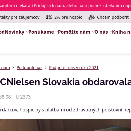
anitára i lekára
:) Pridaj sa k nám, alebo nám pomôž zdieľaním ná
takty pre záujemcov
2% pre hospic
Chcem podporiť
od
Novinky
Ponúkame
Pomôžte nám
O nás
Kniha n
e nám
Podporili nás
Podporili nás v roku 2021
CNielsen Slovakia obdaroval
Počet
58:08
2373
zobrazení
 darcov, hospic by s platbami od zdravotných poisťovní nepr