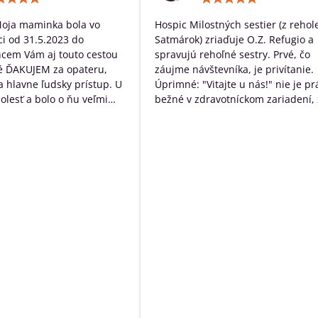
5
5
/
/
Moja maminka bola vo
Hospic Milostných sestier (z rehol
5
5
i od 31.5.2023 do
Satmárok) zriaďuje O.Z. Refugio a
hcem Vám aj touto cestou
spravujú rehoľné sestry. Prvé, čo
é ĎAKUJEM za opateru,
záujme návštevníka, je privítanie.
 a hlavne ľudsky prístup. U
Úprimné: "Vitajte u nás!" nie je pr
bolesť a bolo o ňu veľmi
bežné v zdravotníckom zariadení, 
rané. Ďakujem Vám za
určite poteší. Následne návštevní
ístup a za to čo s láskou
očakáva typický nemocničný pach,
dí ktorých diagnóza je
ten tu nie je. Čo tu naopak je, tak
ná. Ďakujeme za VŠETKO
neopakovateľná rodinná atmosfér
Personál má ku klientom krásny ľ
prístup a veľkú ochotu pomôcť s č
môžu. Okrem bezosporu kvalitnej
základnej služby poskytujú
zamestnanci ešte niečo navyše:
sprevádzajú zomierajúcich, ak je t
možné rozprávajú sa s nimi, modl
s nimi, prinášajú im Pána Ježiša,
zabezpečia i ostatné sviatosti pod
vôle klienta. Ak to možné nie je a