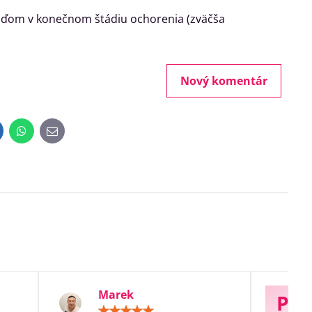
uďom v konečnom štádiu ochorenia (zväčša
Nový komentár
inkedIn
WhatsApp
E-
mail
Marek
P
otenie:
Hodnotenie: