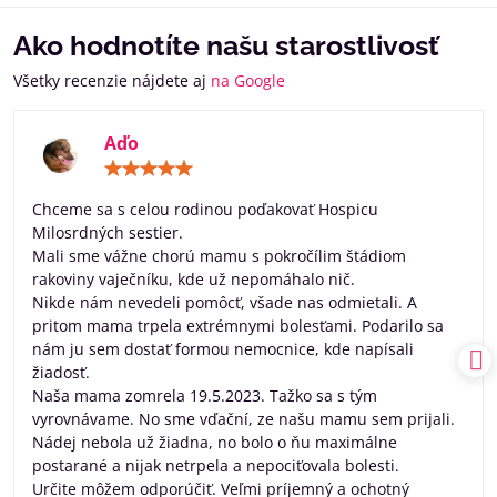
Ako hodnotíte našu starostlivosť
Všetky recenzie nájdete aj
na Google
Aďo
Hodnotenie:
5
/
Chceme sa s celou rodinou poďakovať Hospicu
5
Milosrdných sestier.
Mali sme vážne chorú mamu s pokročílim štádiom
rakoviny vaječníku, kde už nepomáhalo nič.
Nikde nám nevedeli pomôcť, všade nas odmietali. A
pritom mama trpela extrémnymi bolesťami. Podarilo sa
nám ju sem dostať formou nemocnice, kde napísali
žiadosť.
Naša mama zomrela 19.5.2023. Tažko sa s tým
vyrovnávame. No sme vďační, ze našu mamu sem prijali.
Nádej nebola už žiadna, no bolo o ňu maximálne
postarané a nijak netrpela a nepociťovala bolesti.
Určite môžem odporúčiť. Veľmi príjemný a ochotný