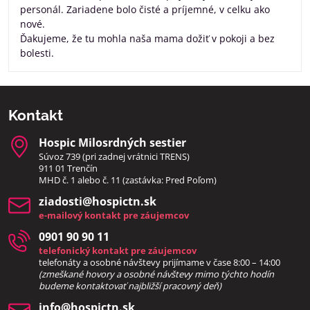
personál. Zariadene bolo čisté a príjemné, v celku ako
nové.
Ďakujeme, že tu mohla naša mama dožiť v pokoji a bez
bolesti.
Kontakt
Hospic Milosrdných sestier
Súvoz 739 (pri zadnej vrátnici TRENS)
911 01 Trenčín
MHD č. 1 alebo č. 11 (zastávka: Pred Poľom)
ziadosti​@hospictn​.sk
e-mailový kontakt pre záujemcov
0901 90 90 11
telefonický kontakt pre záujemcov
telefonáty a osobné návštevy prijímame v čase 8:00 – 14:00
(zmeškané hovory a osobné návštevy mimo týchto hodín
bud
eme kontaktovať najbližší pracovný deň)
info​@hospictn​.sk