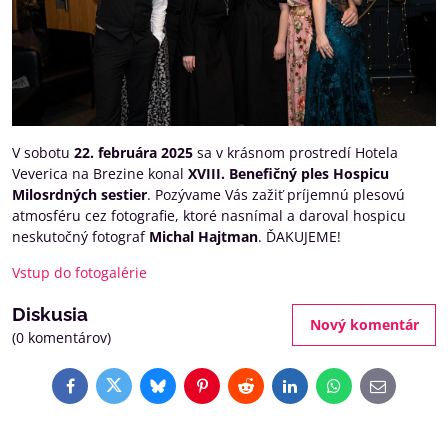
V sobotu
22. februára 2025
sa v krásnom prostredí Hotela
Veverica na Brezine konal
XVIII. Benefičný ples Hospicu
Milosrdných sestier
. Pozývame Vás zažiť príjemnú plesovú
atmosféru cez fotografie, ktoré nasnímal a daroval hospicu
neskutočný fotograf
Michal Hajtman
. ĎAKUJEME!
Vstup do fotogalérie
Diskusia
Nový komentár
(0 komentárov)
Facebook
Twitter
Bluesky
Pinterest
Reddit
LinkedIn
WhatsApp
E-
mail