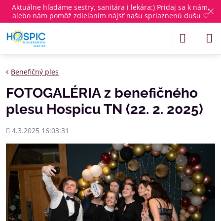
Aktuálne
hľadáme sestry, sanitára i lekára
:) Pridaj sa k nám,
✕
alebo nám pomôž zdieľaním nájsť našu spriaznenú dušu ♡
Benefičný ples
FOTOGALÉRIA z benefičného
plesu Hospicu TN (22. 2. 2025)
Pridané
4.3.2025 16:03:31