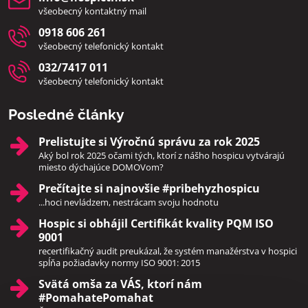
všeobecný kontaktný mail
0918 606 261
všeobecný telefonický kontakt
032/7417 011
všeobecný telefonický kontakt
Posledné články
Prelistujte si Výročnú správu za rok 2025
Aký bol rok 2025 očami tých, ktorí z nášho hospicu vytvárajú
miesto dýchajúce DOMOVom?
Prečítajte si najnovšie #pribehyzhospicu
...hoci nevládzem, nestrácam svoju hodnotu
Hospic si obhájil Certifikát kvality PQM ISO
9001
recertifikačný audit preukázal, že systém manažérstva v hospici
spĺňa požiadavky normy ISO 9001: 2015
Svätá omša za VÁS, ktorí nám
#PomahatePomahat