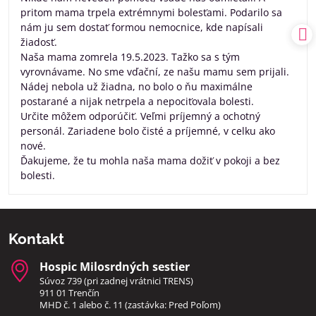
pritom mama trpela extrémnymi bolesťami. Podarilo sa
nám ju sem dostať formou nemocnice, kde napísali
žiadosť.
Naša mama zomrela 19.5.2023. Tažko sa s tým
vyrovnávame. No sme vďační, ze našu mamu sem prijali.
Nádej nebola už žiadna, no bolo o ňu maximálne
postarané a nijak netrpela a nepociťovala bolesti.
Určite môžem odporúčiť. Veľmi príjemný a ochotný
personál. Zariadene bolo čisté a príjemné, v celku ako
nové.
Ďakujeme, že tu mohla naša mama dožiť v pokoji a bez
bolesti.
Kontakt
Hospic Milosrdných sestier
Súvoz 739 (pri zadnej vrátnici TRENS)
911 01 Trenčín
MHD č. 1 alebo č. 11 (zastávka: Pred Poľom)