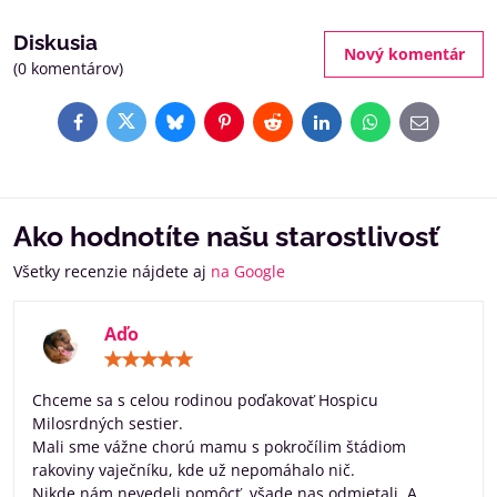
Diskusia
Nový komentár
(0 komentárov)
Facebook
Twitter
Bluesky
Pinterest
Reddit
LinkedIn
WhatsApp
E-
mail
Ako hodnotíte našu starostlivosť
Všetky recenzie nájdete aj
na Google
Aďo
Hodnotenie:
5
/
Chceme sa s celou rodinou poďakovať Hospicu
5
Milosrdných sestier.
Mali sme vážne chorú mamu s pokročílim štádiom
rakoviny vaječníku, kde už nepomáhalo nič.
Nikde nám nevedeli pomôcť, všade nas odmietali. A