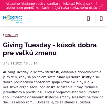
Aktuálne
hľadáme sestry, sanitára i lekára
:) Pridaj sa k nám,
✕
alebo nám pomôž zdieľaním nájsť našu spriaznenú dušu ♡
Novinky
Giving Tuesday - kúsok dobra
pre veľkú zmenu
Pridané
18.11.2021 18:33:14
#GivingTuesday je sviatok štedrosti, dávania a dobrovoľníctva.
Je to deň, kedy sa po celom svete oslavujú dobré skutky a šíri
dobro. Jedinečným spôsobom spája rôzne skupiny ľudí –
neziskové organizácie, občianske združenia, firmy, rodiny aj
jednotlivcov a povzbudzuje ich k prejavom štedrosti. Pretože
spolu môžeme dosiahnuť skutočné zmeny. Nezáleží na tom, čo
daruješ alebo komu. Dôležité je, že sa staneš súčasťou.