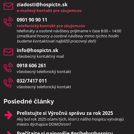
ziadosti​@hospictn​.sk
e-mailový kontakt pre záujemcov
0901 90 90 11
telefonický kontakt pre záujemcov
telefonáty a osobné návštevy prijímame v čase 8:00 – 14:00
(zmeškané hovory a osobné návštevy mimo týchto hodín
bud
eme kontaktovať najbližší pracovný deň)
info​@hospictn​.sk
všeobecný kontaktný mail
0918 606 261
všeobecný telefonický kontakt
032/7417 011
všeobecný telefonický kontakt
Posledné články
Prelistujte si Výročnú správu za rok 2025
Aký bol rok 2025 očami tých, ktorí z nášho hospicu vytvárajú
miesto dýchajúce DOMOVom?
Prečítajte si najnovšie #pribehyzhospicu