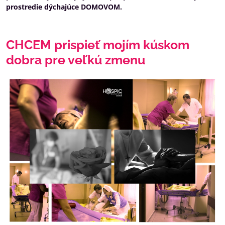
prostredie dýchajúce DOMOVOM.
CHCEM prispieť mojím kúskom
dobra pre veľkú zmenu