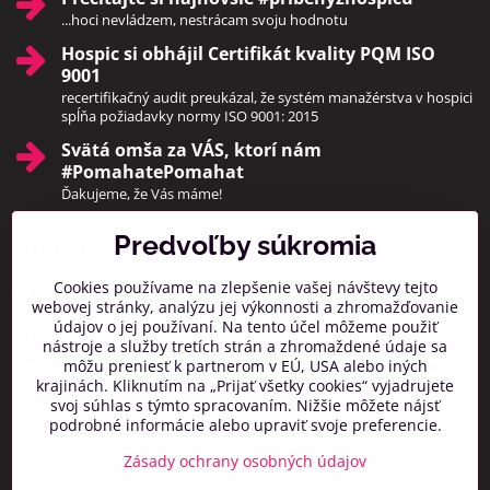
...hoci nevládzem, nestrácam svoju hodnotu
Hospic si obhájil Certifikát kvality PQM ISO
9001
recertifikačný audit preukázal, že systém manažérstva v hospici
spĺňa požiadavky normy ISO 9001: 2015
Svätá omša za VÁS, ktorí nám
#PomahatePomahat
Ďakujeme, že Vás máme!
Predvoľby súkromia
Pridajte sa k nám
Cookies používame na zlepšenie vašej návštevy tejto
Facebook
Instagram
webovej stránky, analýzu jej výkonnosti a zhromažďovanie
údajov o jej používaní. Na tento účel môžeme použiť
Prihlásiť na odber noviniek
nástroje a služby tretích strán a zhromaždené údaje sa
môžu preniesť k partnerom v EÚ, USA alebo iných
krajinách. Kliknutím na „Prijať všetky cookies“ vyjadrujete
svoj súhlas s týmto spracovaním. Nižšie môžete nájsť
podrobné informácie alebo upraviť svoje preferencie.
Zásady ochrany osobných údajov