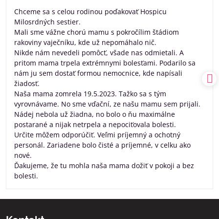
/
Chceme sa s celou rodinou poďakovať Hospicu
5
Milosrdných sestier.
Mali sme vážne chorú mamu s pokročílim štádiom
rakoviny vaječníku, kde už nepomáhalo nič.
Nikde nám nevedeli pomôcť, všade nas odmietali. A
pritom mama trpela extrémnymi bolesťami. Podarilo sa
nám ju sem dostať formou nemocnice, kde napísali
žiadosť.
Naša mama zomrela 19.5.2023. Tažko sa s tým
vyrovnávame. No sme vďační, ze našu mamu sem prijali.
Nádej nebola už žiadna, no bolo o ňu maximálne
postarané a nijak netrpela a nepociťovala bolesti.
Určite môžem odporúčiť. Veľmi príjemný a ochotný
personál. Zariadene bolo čisté a príjemné, v celku ako
nové.
Ďakujeme, že tu mohla naša mama dožiť v pokoji a bez
bolesti.