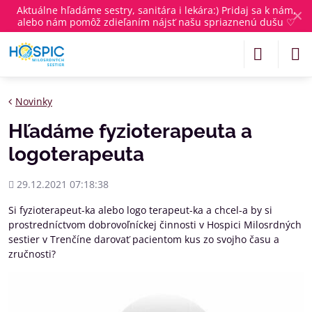
Aktuálne
hľadáme sestry, sanitára i lekára
:) Pridaj sa k nám,
✕
alebo nám pomôž zdieľaním nájsť našu spriaznenú dušu ♡
Novinky
Hľadáme fyzioterapeuta a
logoterapeuta
Pridané
29.12.2021 07:18:38
Si fyzioterapeut-ka alebo logo terapeut-ka a chcel-a by si
prostredníctvom dobrovoľníckej činnosti v Hospici Milosrdných
sestier v Trenčíne darovať pacientom kus zo svojho času a
zručnosti?