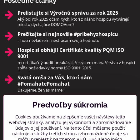
Posledné články
Prelistujte si Výročnú správu za rok 2025
Aký bol rok 2025 očami tých, ktorí z nášho hospicu vytvárajú
miesto dýchajúce DOMOVom?
Prečítajte si najnovšie #pribehyzhospicu
...hoci nevládzem, nestrácam svoju hodnotu
Hospic si obhájil Certifikát kvality PQM ISO
9001
recertifikačný audit preukázal, že systém manažérstva v hospici
spĺňa požiadavky normy ISO 9001: 2015
Svätá omša za VÁS, ktorí nám
#PomahatePomahat
Ďakujeme, že Vás máme!
Predvoľby súkromia
Pridajte sa k nám
Cookies používame na zlepšenie vašej návštevy tejto
Facebook
Instagram
webovej stránky, analýzu jej výkonnosti a zhromažďovanie
údajov o jej používaní. Na tento účel môžeme použiť
Prihlásiť na odber noviniek
nástroje a služby tretích strán a zhromaždené údaje sa
môžu preniesť k partnerom v EÚ, USA alebo iných