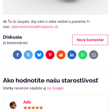
Ak Ťa to zaujalo, daj nám o sebe vedieť a povieme Ti
viac:
dobrovolnictvo@hospictn.sk
Diskusia
Nový komentár
(0 komentárov)
Facebook
Twitter
Bluesky
Pinterest
Reddit
LinkedIn
WhatsApp
E-
mail
Ako hodnotíte našu starostlivosť
Všetky recenzie nájdete aj
na Google
Aďo
Hodnotenie:
5