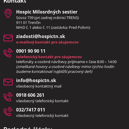
Kontakt
Hospic Milosrdných sestier
Súvoz 739 (pri zadnej vrátnici TRENS)
911 01 Trenčín
MHD č. 1 alebo č. 11 (zastávka: Pred Poľom)
ziadosti​@hospictn​.sk
e-mailový kontakt pre záujemcov
0901 90 90 11
telefonický kontakt pre záujemcov
telefonáty a osobné návštevy prijímame v čase 8:00 – 14:00
(zmeškané hovory a osobné návštevy mimo týchto hodín
bud
eme kontaktovať najbližší pracovný deň)
info​@hospictn​.sk
všeobecný kontaktný mail
0918 606 261
všeobecný telefonický kontakt
032/7417 011
všeobecný telefonický kontakt