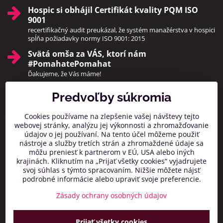
Hospic si obhájil Certifikát kvality PQM ISO
9001
recertifikačný audit preukázal, že systém manažérstva v hospici
spĺňa požiadavky normy ISO 9001: 2015
Svätá omša za VÁS, ktorí nám
#PomahatePomahat
Ďakujeme, že Vás máme!
Predvoľby súkromia
Pridajte sa k nám
Cookies používame na zlepšenie vašej návštevy tejto
Facebook
Instagram
webovej stránky, analýzu jej výkonnosti a zhromažďovanie
údajov o jej používaní. Na tento účel môžeme použiť
Prihlásiť na odber noviniek
nástroje a služby tretích strán a zhromaždené údaje sa
môžu preniesť k partnerom v EÚ, USA alebo iných
krajinách. Kliknutím na „Prijať všetky cookies“ vyjadrujete
svoj súhlas s týmto spracovaním. Nižšie môžete nájsť
podrobné informácie alebo upraviť svoje preferencie.
Zásady ochrany osobných údajov
Prijať všetky cookies
©
2026
Copyright