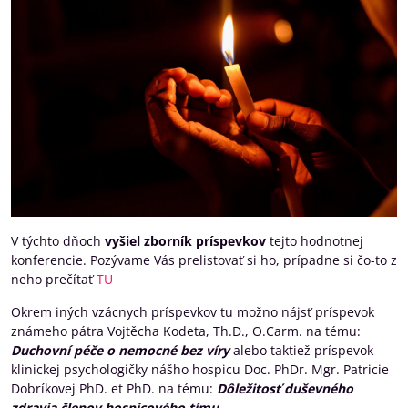
V týchto dňoch
vyšiel zborník príspevkov
tejto hodnotnej
konferencie. Pozývame Vás prelistovať si ho, prípadne si čo-to z
neho prečítať
TU
Okrem iných vzácnych príspevkov tu možno nájsť príspevok
známeho pátra Vojtěcha Kodeta, Th.D., O.Carm. na tému:
Duchovní péče o nemocné bez víry
alebo taktiež príspevok
klinickej psychologičky nášho hospicu Doc. PhDr. Mgr. Patricie
Dobríkovej PhD. et PhD. na tému:
Dôležitosť duševného
zdravia členov hospicového tímu
.