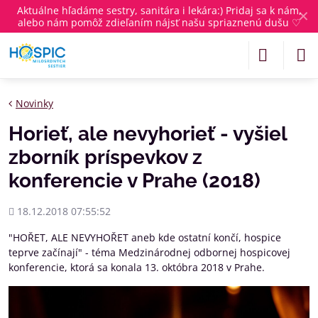
Aktuálne
hľadáme sestry, sanitára i lekára
:) Pridaj sa k nám,
✕
alebo nám pomôž zdieľaním nájsť našu spriaznenú dušu ♡
Novinky
Horieť, ale nevyhorieť - vyšiel
zborník príspevkov z
konferencie v Prahe (2018)
Pridané
18.12.2018 07:55:52
"HOŘET, ALE NEVYHOŘET aneb kde ostatní končí, hospice
teprve začínají" - téma Medzinárodnej odbornej hospicovej
konferencie, ktorá sa konala 13. októbra 2018 v Prahe.