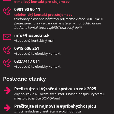
e-mailový kontakt pre záujemcov
0901 90 90 11
telefonický kontakt pre záujemcov
telefonáty a osobné návštevy prijímame v čase 8:00 – 14:00
(zmeškané hovory a osobné návštevy mimo týchto hodín
bud
eme kontaktovať najbližší pracovný deň)
info​@hospictn​.sk
všeobecný kontaktný mail
0918 606 261
všeobecný telefonický kontakt
032/7417 011
všeobecný telefonický kontakt
Posledné články
Prelistujte si Výročnú správu za rok 2025
Aký bol rok 2025 očami tých, ktorí z nášho hospicu vytvárajú
miesto dýchajúce DOMOVom?
Prečítajte si najnovšie #pribehyzhospicu
...hoci nevládzem, nestrácam svoju hodnotu