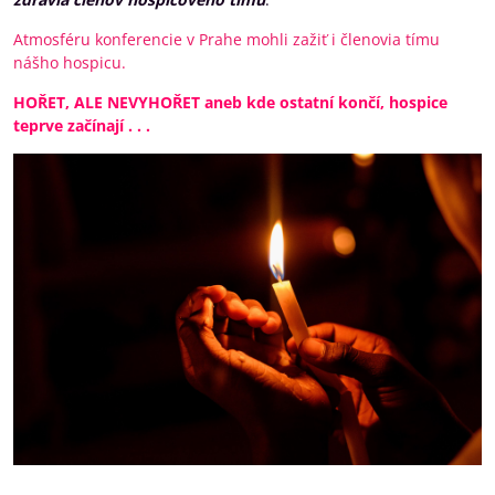
Atmosféru konferencie v Prahe mohli zažiť i členovia tímu
nášho hospicu.
HOŘET, ALE NEVYHOŘET aneb kde ostatní končí, hospice
teprve začínají . . .