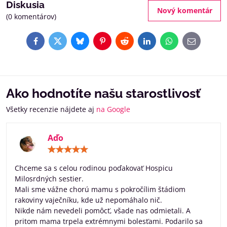
Diskusia
Nový komentár
(0 komentárov)
Facebook
Twitter
Bluesky
Pinterest
Reddit
LinkedIn
WhatsApp
E-
mail
Ako hodnotíte našu starostlivosť
Všetky recenzie nájdete aj
na Google
Aďo
Hodnotenie:
5
/
Chceme sa s celou rodinou poďakovať Hospicu
5
Milosrdných sestier.
Mali sme vážne chorú mamu s pokročílim štádiom
rakoviny vaječníku, kde už nepomáhalo nič.
Nikde nám nevedeli pomôcť, všade nas odmietali. A
pritom mama trpela extrémnymi bolesťami. Podarilo sa