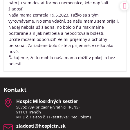
nám ju sem dostať formou nemocnice, kde napísali
žiadosť.
Naša mama zomrela 19.5.2023. Tažko sa s tým
vyrovnávame. No sme vďační, ze našu mamu sem prijali.
Nádej nebola už žiadna, no bolo o ňu maximálne
postarané a nijak netrpela a nepociťovala bolesti.
Určite môžem odporúčiť. Veľmi príjemný a ochotný
personál. Zariadene bolo čisté a príjemné, v celku ako
nové.
Ďakujeme, že tu mohla naša mama dožiť v pokoji a bez
bolesti.
Kontakt
Hospic Milosrdných sestier
Súvoz 739 (pri zadnej vrátnici TRENS)
911 01 Trenčín
MHD č. 1 alebo č. 11 (zastávka: Pred Poľom)
ziadosti​@hospictn​.sk