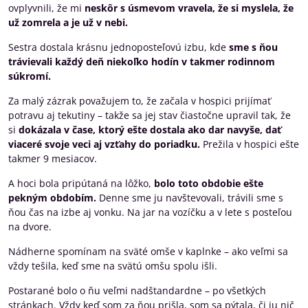
ovplyvnili, že mi
neskôr s úsmevom vravela, že si myslela, že
už zomrela a je už v nebi.
Sestra dostala krásnu jednoposteľovú izbu, kde
sme s ňou
trávievali každý deň niekoľko hodín v takmer rodinnom
súkromí.
Za malý zázrak považujem to, že začala v hospici prijímať
potravu aj tekutiny – takže sa jej stav čiastočne upravil tak, že
si
dokázala v čase, ktorý ešte dostala ako dar navyše, dať
viaceré svoje veci aj vzťahy do poriadku.
Prežila v hospici ešte
takmer 9 mesiacov.
A hoci bola pripútaná na lôžko,
bolo toto obdobie ešte
pekným obdobím.
Denne sme ju navštevovali, trávili sme s
ňou čas na izbe aj vonku. Na jar na vozíčku a v lete s posteľou
na dvore.
Nádherne spomínam na sväté omše v kaplnke – ako veľmi sa
vždy tešila, keď sme na svätú omšu spolu išli.
Postarané bolo o ňu veľmi nadštandardne – po všetkých
stránkach. Vždy keď som za ňou prišla, som sa pýtala, či ju nič