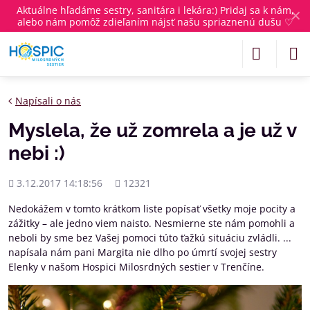
Aktuálne
hľadáme sestry, sanitára i lekára
:) Pridaj sa k nám,
✕
alebo nám pomôž zdieľaním nájsť našu spriaznenú dušu ♡
Napísali o nás
Myslela, že už zomrela a je už v
nebi :)
Pridané
Počet
3.12.2017 14:18:56
12321
zobrazení
Nedokážem v tomto krátkom liste popísať všetky moje pocity a
zážitky – ale jedno viem naisto. Nesmierne ste nám pomohli a
neboli by sme bez Vašej pomoci túto ťažkú situáciu zvládli. ...
napísala nám pani Margita nie dlho po úmrtí svojej sestry
Elenky v našom Hospici Milosrdných sestier v Trenčíne.