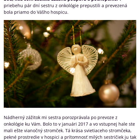
priebehu pár dní sestru z onkológie prepustili a prevezená
bola priamo do Vášho hospicu.
Nádherný zážitok mi sestra porozprávala po prevoze z
onkológie ku Vám. Bolo to v januári 2017 a vo vstupnej hale ste
mali ešte vianočný stromček. Tá krása svietiaceho stromčeka,
pekné prostredie v hospici a prítomnosť milých sestričiek ju tak