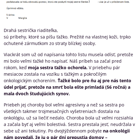
Drahá sestrička riaditeľka,
sú príbehy, ktoré sa píšu ťažko. Prežité na vlastnej koži, trpko
ochutené zármutkom zo straty blízkej osoby.
Viackrát som už od napísania tohto listu musela odísť, pretože
mi bolo veľmi ťažké ho napísať. Náš príbeh sa začal pred
rokom, keď
moja sestra ťažko ochorela.
V priebehu pár
mesiacov zostala na vozíku s ťažkým a pokročilým
onkologickým ochorením.
Ťažké bolo pre ňu aj pre nás tento
údel prijať, pretože na smrť bola ešte primladá (56 ročná) a
mala dvoch študujúcich synov.
Priebeh jej choroby bol veľmi agresívny a než sa sestra po
všetkých takmer trojmesačných vyšetreniach dostala na
onkológiu, už sa liečiť nedalo. Choroba bola už veľmi rozsiahla
a začala byť aj veľmi bolestivá. Sestra prestala jesť, neudržala v
sebe už ani tekutiny. Po dvojtýždennom pobyte
na onkológii
nám povedali, že ju o pár dní prepustia domov –