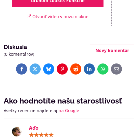
druhom cookie: Funkčné
Otvoriť video v novom okne
Diskusia
Nový komentár
(0 komentárov)
Facebook
Twitter
Bluesky
Pinterest
Reddit
LinkedIn
WhatsApp
E-
mail
Ako hodnotíte našu starostlivosť
Všetky recenzie nájdete aj
na Google
Aďo
Hodnotenie: