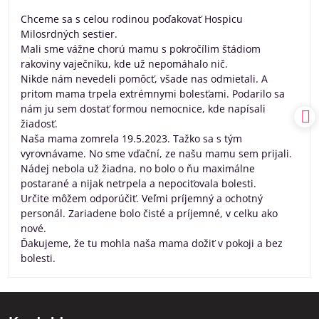
5
/
Chceme sa s celou rodinou poďakovať Hospicu
5
Milosrdných sestier.
Mali sme vážne chorú mamu s pokročílim štádiom
rakoviny vaječníku, kde už nepomáhalo nič.
Nikde nám nevedeli pomôcť, všade nas odmietali. A
pritom mama trpela extrémnymi bolesťami. Podarilo sa
nám ju sem dostať formou nemocnice, kde napísali
žiadosť.
Naša mama zomrela 19.5.2023. Tažko sa s tým
vyrovnávame. No sme vďační, ze našu mamu sem prijali.
Nádej nebola už žiadna, no bolo o ňu maximálne
postarané a nijak netrpela a nepociťovala bolesti.
Určite môžem odporúčiť. Veľmi príjemný a ochotný
personál. Zariadene bolo čisté a príjemné, v celku ako
nové.
Ďakujeme, že tu mohla naša mama dožiť v pokoji a bez
bolesti.