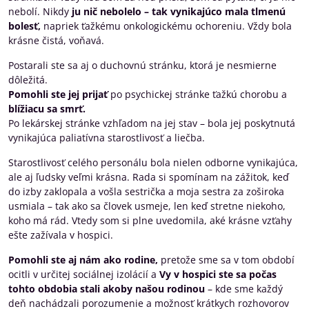
nebolí. Nikdy
ju
nič nebolelo
– tak vynikajúco mala tlmenú
bolesť,
napriek ťažkému onkologickému ochoreniu. Vždy bola
krásne čistá, voňavá.
Postarali ste sa aj o duchovnú stránku, ktorá je nesmierne
dôležitá.
Pomohli ste jej prijať
po psychickej stránke ťažkú chorobu a
blížiacu sa smrť.
Po lekárskej stránke vzhľadom na jej stav – bola jej poskytnutá
vynikajúca paliatívna starostlivosť a liečba.
Starostlivosť celého personálu bola nielen odborne vynikajúca,
ale aj ľudsky veľmi krásna. Rada si spomínam na zážitok, keď
do izby zaklopala a vošla sestrička a moja sestra za zoširoka
usmiala – tak ako sa človek usmeje, len keď stretne niekoho,
koho má rád. Vtedy som si plne uvedomila, aké krásne vzťahy
ešte zažívala v hospici.
Pomohli ste aj nám ako rodine,
pretože sme sa v tom období
ocitli v určitej sociálnej izolácií a
Vy v hospici ste sa počas
tohto obdobia stali akoby našou rodinou
– kde sme každý
deň nachádzali porozumenie a možnosť krátkych rozhovorov