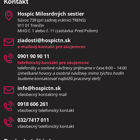
Kontakt
Hospic Milosrdných sestier
Súvoz 739 (pri zadnej vrátnici TRENS)
911 01 Trenčín
MHD č. 1 alebo č. 11 (zastávka: Pred Poľom)
ziadosti​@hospictn​.sk
e-mailový kontakt pre záujemcov
0901 90 90 11
telefonický kontakt pre záujemcov
telefonáty a osobné návštevy prijímame v čase 8:00 – 14:00
(zmeškané hovory a osobné návštevy mimo týchto hodín
bud
eme kontaktovať najbližší pracovný deň)
info​@hospictn​.sk
všeobecný kontaktný mail
0918 606 261
všeobecný telefonický kontakt
032/7417 011
všeobecný telefonický kontakt