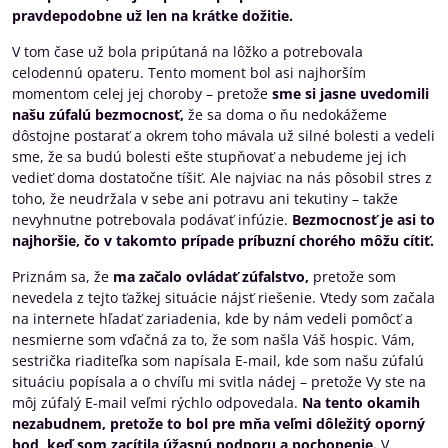
pravdepodobne už len na krátke dožitie.
V tom čase už bola pripútaná na lôžko a potrebovala
celodennú opateru. Tento moment bol asi najhorším
momentom celej jej choroby – pretože
sme si jasne uvedomili
našu zúfalú bezmocnosť,
že sa doma o ňu nedokážeme
dôstojne postarať a okrem toho mávala už silné bolesti a vedeli
sme, že sa budú bolesti ešte stupňovať a nebudeme jej ich
vedieť doma dostatočne tíšiť. Ale najviac na nás pôsobil stres z
toho, že neudržala v sebe ani potravu ani tekutiny – takže
nevyhnutne potrebovala podávať infúzie.
Bezmocnosť je asi to
najhoršie, čo v takomto prípade príbuzní chorého môžu cítiť.
Priznám sa, že
ma začalo ovládať zúfalstvo,
pretože som
nevedela z tejto ťažkej situácie nájsť riešenie. Vtedy som začala
na internete hľadať zariadenia, kde by nám vedeli pomôcť a
nesmierne som vďačná za to, že som našla Váš hospic. Vám,
sestrička riaditeľka som napísala E-mail, kde som našu zúfalú
situáciu popísala a o chvíľu mi svitla nádej – pretože Vy ste na
môj zúfalý E-mail veľmi rýchlo odpovedala.
Na tento okamih
nezabudnem, pretože to bol pre mňa veľmi dôležitý oporný
bod, keď som zacítila úžasnú podporu a pochopenie.
V