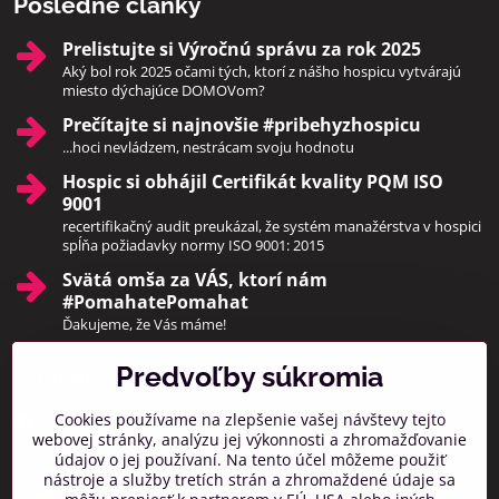
Posledné články
Prelistujte si Výročnú správu za rok 2025
Aký bol rok 2025 očami tých, ktorí z nášho hospicu vytvárajú
miesto dýchajúce DOMOVom?
Prečítajte si najnovšie #pribehyzhospicu
...hoci nevládzem, nestrácam svoju hodnotu
Hospic si obhájil Certifikát kvality PQM ISO
9001
recertifikačný audit preukázal, že systém manažérstva v hospici
spĺňa požiadavky normy ISO 9001: 2015
Svätá omša za VÁS, ktorí nám
#PomahatePomahat
Ďakujeme, že Vás máme!
Predvoľby súkromia
Pridajte sa k nám
Cookies používame na zlepšenie vašej návštevy tejto
Facebook
Instagram
webovej stránky, analýzu jej výkonnosti a zhromažďovanie
údajov o jej používaní. Na tento účel môžeme použiť
Prihlásiť na odber noviniek
nástroje a služby tretích strán a zhromaždené údaje sa