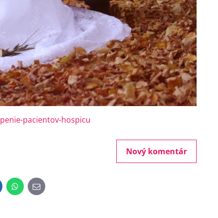
penie-pacientov-hospicu
Nový komentár
inkedIn
WhatsApp
E-
mail