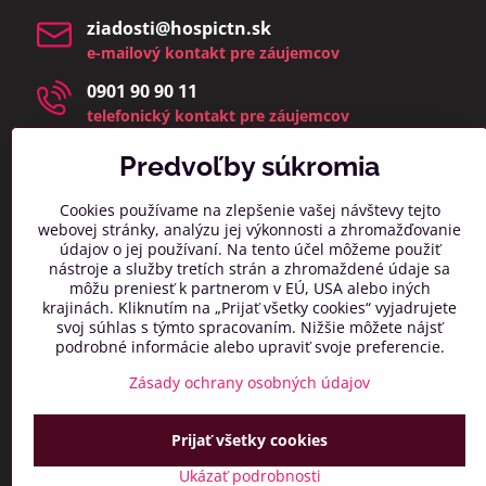
ziadosti​@hospictn​.sk
e-mailový kontakt pre záujemcov
0901 90 90 11
telefonický kontakt pre záujemcov
telefonáty a osobné návštevy prijímame v čase 8:00 –
14:00
Predvoľby súkromia
(zmeškané hovory a osobné návštevy mimo týchto
hodín bud
eme kontaktovať najbližší pracovný deň)
Cookies používame na zlepšenie vašej návštevy tejto
webovej stránky, analýzu jej výkonnosti a zhromažďovanie
info​@hospictn​.sk
údajov o jej používaní. Na tento účel môžeme použiť
všeobecný kontaktný mail
nástroje a služby tretích strán a zhromaždené údaje sa
môžu preniesť k partnerom v EÚ, USA alebo iných
0918 606 261
krajinách. Kliknutím na „Prijať všetky cookies“ vyjadrujete
všeobecný telefonický kontakt
svoj súhlas s týmto spracovaním. Nižšie môžete nájsť
podrobné informácie alebo upraviť svoje preferencie.
032/7417 011
všeobecný telefonický kontakt
Zásady ochrany osobných údajov
Prijať všetky cookies
Ukázať podrobnosti