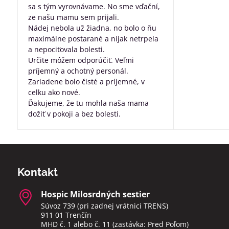
sa s tým vyrovnávame. No sme vďační,
ze našu mamu sem prijali.
Nádej nebola už žiadna, no bolo o ňu
maximálne postarané a nijak netrpela
a nepociťovala bolesti.
Určite môžem odporúčiť. Veľmi
príjemný a ochotný personál.
Zariadene bolo čisté a príjemné, v
celku ako nové.
Ďakujeme, že tu mohla naša mama
dožiť v pokoji a bez bolesti.
Kontakt
Hospic Milosrdných sestier
Súvoz 739 (pri zadnej vrátnici TRENS)
911 01 Trenčín
MHD č. 1 alebo č. 11 (zastávka: Pred Poľom)