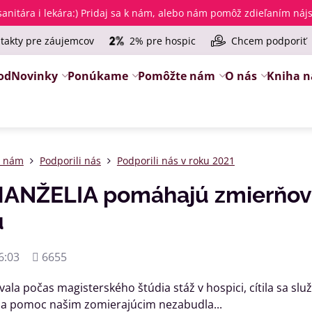
anitára i lekára
:) Pridaj sa k nám, alebo nám pomôž zdieľaním ná
takty pre záujemcov
2% pre hospic
Chcem podporiť
od
Novinky
Ponúkame
Pomôžte nám
O nás
Kniha n
e nám
Podporili nás
Podporili nás v roku 2021
NŽELIA pomáhajú zmierňova
u
Počet
6:03
6655
zobrazení
la počas magisterského štúdia stáž v hospici, cítila sa slu
na pomoc našim zomierajúcim nezabudla...