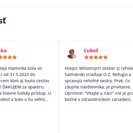
sť
nka
Ľuboš
Hodnotenie:
Hodn
5
5
/
/
Moja maminka bola vo
Hospic Milostných sestier (z rehol
5
5
i od 31.5.2023 do
Satmárok) zriaďuje O.Z. Refugio a
hcem Vám aj touto cestou
spravujú rehoľné sestry. Prvé, čo
é ĎAKUJEM za opateru,
záujme návštevníka, je privítanie.
 a hlavne ľudsky prístup. U
Úprimné: "Vitajte u nás!" nie je pr
bolesť a bolo o ňu veľmi
bežné v zdravotníckom zariadení, 
rané. Ďakujem Vám za
určite poteší. Následne návštevní
ístup a za to čo s láskou
očakáva typický nemocničný pach,
dí ktorých diagnóza je
ten tu nie je. Čo tu naopak je, tak
ná. Ďakujeme za VŠETKO
neopakovateľná rodinná atmosfér
Personál má ku klientom krásny ľ