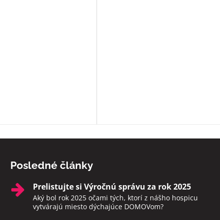
prístup a veľkú ochotu pomôcť s č
môžu. Okrem bezosporu kvalitnej
základnej služby poskytujú
zamestnanci ešte niečo navyše:
sprevádzajú zomierajúcich, ak je t
možné rozprávajú sa s nimi, modl
s nimi, prinášajú im Pána Ježiša,
zabezpečia i ostatné sviatosti pod
vôle klienta. Ak to možné nie je a
sú pri klientoch v ich posledných
momentoch, aby neodchádzali na
druhý svet sami. Rozhodne toto
zariadenie odporúčam.
Posledné články
Prelistujte si Výročnú správu za rok 2025
Aký bol rok 2025 očami tých, ktorí z nášho hospicu
vytvárajú miesto dýchajúce DOMOVom?