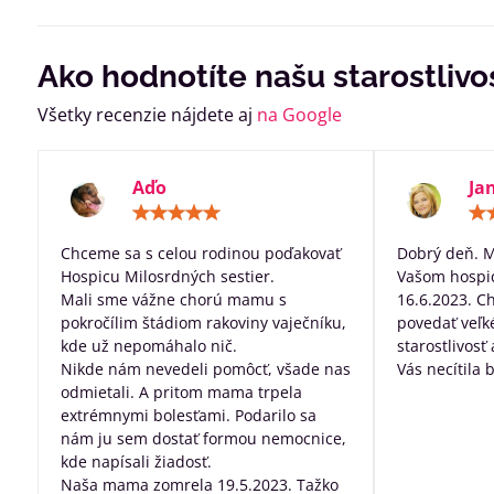
Ako hodnotíte našu starostlivo
Všetky recenzie nájdete aj
na Google
Aďo
Ja
Hodnotenie:
5
/
Chceme sa s celou rodinou poďakovať
Dobrý deň. 
5
Hospicu Milosrdných sestier.
Vašom hospic
Mali sme vážne chorú mamu s
16.6.2023. C
pokročílim štádiom rakoviny vaječníku,
povedať veľk
kde už nepomáhalo nič.
starostlivosť
Nikde nám nevedeli pomôcť, všade nas
Vás necítila 
odmietali. A pritom mama trpela
dobre posta
extrémnymi bolesťami. Podarilo sa
všetko, za pr
nám ju sem dostať formou nemocnice,
robíte pre ľu
kde napísali žiadosť.
nevyliečiteľ
Naša mama zomrela 19.5.2023. Tažko