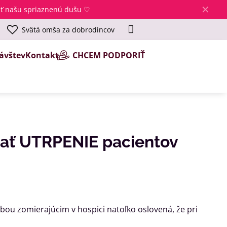
✕
jsť našu spriaznenú dušu ♡
Svätá omša za dobrodincov
ávštev
Kontakt
CHCEM PODPORIŤ
ť UTRPENIE pacientov
žbou zomierajúcim v hospici natoľko oslovená, že pri