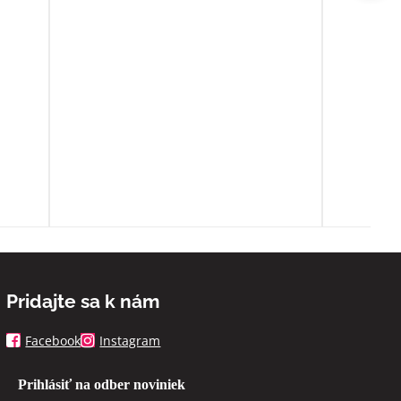
ím
Ďakujem ešte raz z celého srdca
o
ia sa
ľa
spoň
Pridajte sa k nám
Facebook
Instagram
Prihlásiť na odber noviniek