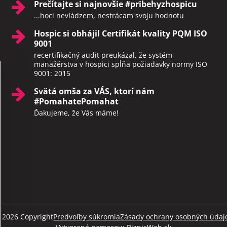
Prečítajte si najnovšie #pribehyzhospicu
...hoci nevládzem, nestrácam svoju hodnotu
Hospic si obhájil Certifikát kvality PQM ISO
9001
recertifikačný audit preukázal, že systém
manažérstva v hospici spĺňa požiadavky normy ISO
9001: 2015
Svätá omša za VÁS, ktorí nám
#PomahatePomahat
Ďakujeme, že Vás máme!
©
2026
Copyright
Predvoľby súkromia
Zásady ochrany osobných údaj