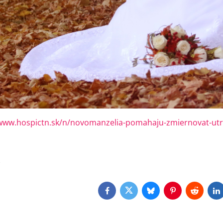
/www.hospictn.sk/n/novomanzelia-pomahaju-zmiernovat-utr
)
Facebook
Twitter
Bluesky
Pinterest
Reddit
L