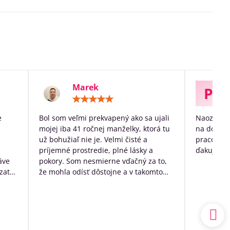
Marek
P
otenie:
Hodnotenie:
5
/
e
Bol som veľmi prekvapený ako sa ujali
Naozaj ve
5
mojej iba 41 ročnej manželky, ktorá tu
na dožitie
už bohužiaľ nie je. Velmi čisté a
pracovníko
príjemné prostredie, plné lásky a
ďakujem p
áve
pokory. Som nesmierne vďačný za to,
zato
že mohla odísť dôstojne a v takomto
k
prostredí. Mal som výčitky svedomia,
 no
že som sa o ňu nedokázal postarať
sám doma, ale nakoniec to bolo to
a.
najlepšie, čo som pre ňu ešte mohol
udský
urobiť.