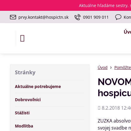
Aktuálne
hľadáme sestry, s
prvy.kontakt@hospictn.sk
0901 909 011
Kon
Úv
Úvod
Pomôžt
Stránky
NOVOMA
Aktuálne potrebujeme
hospic
Dobrovoľníci
Pridané
8.2.2018 12:4
Stážisti
ZUZKA absolvova
Modlitba
svojej svadbe 