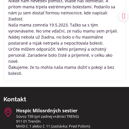
Nikde nám nevedeli pomôcť, všade nas odmietali. A
pritom mama trpela extrémnymi bolesťami. Podarilo sa
nám ju sem dostať formou nemocnice, kde napísali
žiadosť.
Naša mama zomrela 19.5.2023. Tažko sa s tým
vyrovnávame. No sme vďační, ze našu mamu sem prijali.
Nádej nebola už žiadna, no bolo o ňu maximálne
postarané a nijak netrpela a nepociťovala bolesti.
Určite môžem odporúčiť. Veľmi príjemný a ochotný
personál. Zariadene bolo čisté a príjemné, v celku ako
nové.
Ďakujeme, že tu mohla naša mama dožiť v pokoji a bez
bolesti.
Kontakt
Hospic Milosrdných sestier
Súvoz 739 (pri zadnej vrátnici TRENS)
911 01 Trenčín
MHD č. 1 alebo č. 11 (zastávka: Pred Poľom)