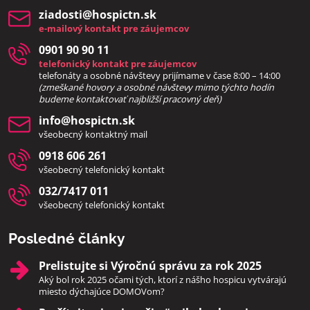
ziadosti​@hospictn​.sk
e-mailový kontakt pre záujemcov
0901 90 90 11
telefonický kontakt pre záujemcov
telefonáty a osobné návštevy prijímame v čase 8:00 – 14:00
(zmeškané hovory a osobné návštevy mimo týchto hodín
bud
eme kontaktovať najbližší pracovný deň)
info​@hospictn​.sk
všeobecný kontaktný mail
0918 606 261
všeobecný telefonický kontakt
032/7417 011
všeobecný telefonický kontakt
Posledné články
Prelistujte si Výročnú správu za rok 2025
Aký bol rok 2025 očami tých, ktorí z nášho hospicu vytvárajú
miesto dýchajúce DOMOVom?