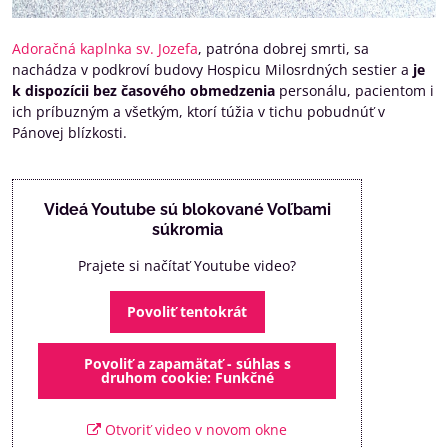
Adoračná kaplnka sv. Jozefa
, patróna dobrej smrti, sa
nachádza v podkroví budovy Hospicu Milosrdných sestier a
je
k dispozícii
bez časového obmedzenia
personálu, pacientom i
ich príbuzným a všetkým, ktorí túžia v tichu pobudnúť v
Pánovej blízkosti.
Videá Youtube sú blokované Voľbami
súkromia
Prajete si načítať Youtube video?
Povoliť tentokrát
Povoliť a zapamätať - súhlas s
druhom cookie: Funkčné
Otvoriť video v novom okne