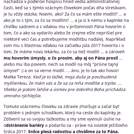
nachádza v podkroví hospicu hneď vedľa administratívnej
časti, keď sa s týmto vzácnym človekom počas dňa stretávam,
je tu vždy otázka: Noemi, ako? Za čo sa mám ešte modliť? ... a
ako je to s tým, za čo sa modlím? ... a ja si k nemu v kaplnke na
chvíľku sadnem a s vďakou mu v prítomnosti Pána hovorím o
tom, čo a ako sa vydarilo alebo že zrejme ešte neprišiel pre
niektoré veci čas a potrebujeme modlitbu naďalej. Napríklad
som mu s šťastnou vďakou na začiatku júla 2017 hovorila i o
tom, že máme novú lekárku, za čo sa tiež modlil ... a zároveň
mu hovorím úmysly, o čo prosím, aby aj on Pána prosil
...
alebo mu iba poviem, nech sa modlí na môj "prísne tajný
úmysel" :) a on sa verne modlí. ... áno, je to tak ako hovorí
Matka Tereza:
Keď je to ťažké, moja duša je povzbudená
myšlienkou, že mám vás a že sa za mňa modlíte a trpíte. ...
Všetko je potom ľahšie a úsmev pre dobrého Boha prichádza
omnoho rýchlejšie.
Tomuto vzácnemu človeku sa zdravie zhoršuje a začal byť
problém s jedným schodíkom, ktorý na ceste do kaplnky je.
Zdôveril sa so svojou ťažkosťou a my sme vyvinuli úsilie na
o
dstránenie bariéry
a podarilo sa - práve na sviatok Ježišovho
Srdca 2017.
Srdce plesá radosťou a chválime za to Pána.