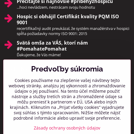
Prečítajte si najnovšie #pribehyzhospicu
...hoci nevládzem, nestrácam svoju hodnotu
Hospic si obhájil Certifikát kvality PQM ISO
9001
recertifikačný audit preukázal, že systém manažérstva v hospici
spĺňa požiadavky normy ISO 9001: 2015
Svätá omša za VÁS, ktorí nám
#PomahatePomahat
Ďakujeme, že Vás máme!
Predvoľby súkromia
Pridajte sa k nám
Cookies používame na zlepšenie vašej návštevy tejto
Facebook
Instagram
webovej stránky, analýzu jej výkonnosti a zhromažďovanie
údajov o jej používaní. Na tento účel môžeme použiť
Prihlásiť na odber noviniek
nástroje a služby tretích strán a zhromaždené údaje sa
môžu preniesť k partnerom v EÚ, USA alebo iných
krajinách. Kliknutím na „Prijať všetky cookies“ vyjadrujete
svoj súhlas s týmto spracovaním. Nižšie môžete nájsť
podrobné informácie alebo upraviť svoje preferencie.
Zásady ochrany osobných údajov