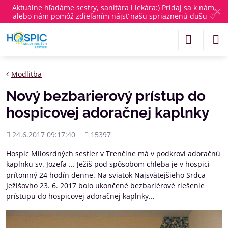
Aktuálne
hľadáme sestry, sanitára i lekára
:) Pridaj sa k nám,
✕
alebo nám pomôž zdieľaním nájsť našu spriaznenú dušu ♡
Modlitba
Nový bezbarierový prístup do
hospicovej adoračnej kaplnky
Pridané
Počet
24.6.2017 09:17:40
15397
zobrazení
Hospic Milosrdných sestier v Trenčíne má v podkroví adoračnú
kaplnku sv. Jozefa ... Ježiš pod spôsobom chleba je v hospici
prítomný 24 hodín denne. Na sviatok Najsvätejšieho Srdca
Ježišovho 23. 6. 2017 bolo ukončené bezbariérové riešenie
prístupu do hospicovej adoračnej kaplnky...