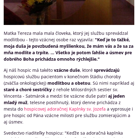
Matka Tereza mala mala človeka, ktorý jej službu sprevádzal
modlitbou - tejto vzácnej osobe raz vyjavila:
"Keď je to ťažké,
moja duša je povzbudená myšlienkou, že mám vás a že sa za
mňa modlíte a trpíte. ... Všetko je potom ľahšie a úsmev pre
dobrého Boha prichádza omnoho rýchlejšie."
Aj náš hospic má takéto
vzácne duše
, ktoré
sprevádzajú
hospicovú službu pacientom v konečnom štádiu choroby
(zväčša onkologickej)
modlitbou a obetou
. Sú nimi napríklad aj
staré a choré sestričky
z rehole Milosrdných sestier sv.
Vincenta - Satmárok a medzi tie vzácne duše patrí
aj jeden
mladý muž
, telesne postihnutý, ktorý denne prichádza z
mesta do
hospicovej adoračnej Kaplnky sv. Jozefa
a vyprosuje i
pre hospic od Pána vzácne milosti pre službu zomierajúcim a
aj úsmev.
Svedectvo riaditeľky hospicu: "Keďže sa adoračná kaplnka