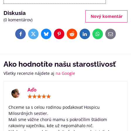
Diskusia
Nový komentár
(0 komentárov)
Facebook
Twitter
Bluesky
Pinterest
Reddit
LinkedIn
WhatsApp
E-
mail
Ako hodnotíte našu starostlivosť
Všetky recenzie nájdete aj
na Google
Aďo
Hodnotenie:
5
/
Chceme sa s celou rodinou poďakovať Hospicu
5
Milosrdných sestier.
Mali sme vážne chorú mamu s pokročílim štádiom
rakoviny vaječníku, kde už nepomáhalo nič.