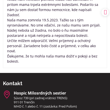
pritom mama trpela extrémnymi bolesťami. Podarilo sa
nám ju sem dostať formou nemocnice, kde napísali
žiadosť.
Naša mama zomrela 19.5.2023. Tažko sa s tým
vyrovnávame. No sme vďační, ze našu mamu sem prijali.
Nádej nebola už žiadna, no bolo o ňu maximálne
postarané a nijak netrpela a nepociťovala bolesti.
Určite môžem odporúčiť. Veľmi príjemný a ochotný
personál. Zariadene bolo čisté a príjemné, v celku ako
nové.
Ďakujeme, že tu mohla naša mama dožiť v pokoji a bez
bolesti.
Kontakt
Hospic Milosrdných sestier
Súvoz 739 (pri zadnej vrátnici TRENS)
911 01 Trenčín
MHD č. 1 alebo č. 11 (zastávka: Pred Poľom)