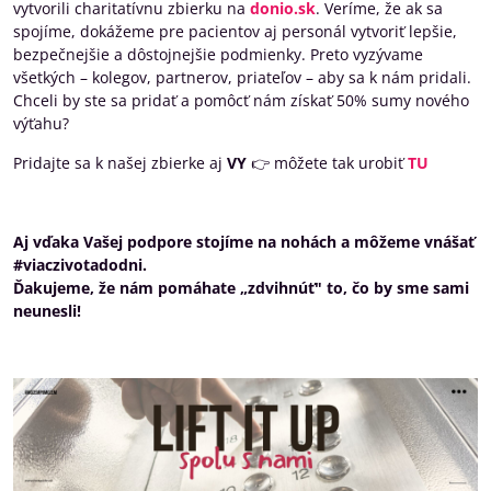
vytvorili charitatívnu zbierku na
donio.sk
. Veríme, že ak sa
spojíme, dokážeme pre pacientov aj personál vytvoriť lepšie,
bezpečnejšie a dôstojnejšie podmienky. Preto vyzývame
všetkých – kolegov, partnerov, priateľov – aby sa k nám pridali.
Chceli by ste sa pridať a pomôcť nám získať 50% sumy nového
výťahu?
Pridajte sa k našej zbierke aj
VY
👉 môžete tak urobiť
TU
Aj vďaka Vašej podpore stojíme na nohách a môžeme vnášať
#viaczivotadodni.
Ďakujeme, že nám pomáhate „zdvihnúť" to, čo by sme sami
neunesli!