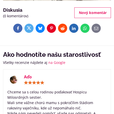
Diskusia
Nový komentár
(0 komentárov)
Facebook
Twitter
Bluesky
Pinterest
Reddit
LinkedIn
WhatsApp
E-
mail
Ako hodnotíte našu starostlivosť
Všetky recenzie nájdete aj
na Google
Aďo
Hodnotenie:
5
/
Chceme sa s celou rodinou poďakovať Hospicu
5
Milosrdných sestier.
Mali sme vážne chorú mamu s pokročílim štádiom
rakoviny vaječníku, kde už nepomáhalo nič.
Nikde nám nevedeli pomôcť, všade nas odmietali. A