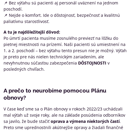
📌 Bez výťahu sú pacienti aj personál uväznení na jednom
poschodí.
📌 Nejde o komfort. Ide o dôstojnosť, bezpečnosť a kvalitnú
paliatívnu starostlivosť.
A tu je najdôležitejší dôvod:
Po úmrtí pacienta musíme zosnulého previezť na lôžku do
pietnej miestnosti na prízemí. Naši pacienti sú umiestnení na
1. a 2. poschodí – bez výťahu tento presun nie je možný. Výťah
je preto pre nás nielen technickým zariadením, ale
nevyhnutnou súčasťou zabezpečenia
DÔSTOJNOSTI
v
posledných chvíľach.
A prečo to neurobíme pomocou Plánu
obnovy?
V čase keď sme sa o Plán obnovy v rokoch 2022/23 uchádzali
mal výťah už svoje roky, ale na základe posúdenia odborníkov
sa javilo, že bude stačiť
oprava a výmena niektorých častí
.
Preto sme uprednostnili akútnejšie opravy a žiadali finančné