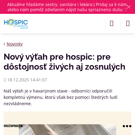
Aktuálne
hľadáme sestry, sanitára i lekára
:) Pridaj sa k nám,
✕
alebo nám pomôž zdieľaním nájsť našu spriaznenú dušu ♡
Novinky
Nový výťah pre hospic: pre
dôstojnosť živých aj zosnulých
Pridané
18.12.2025 14:41:07
Náš výťah je v havarijnom stave - odborníci odporučili
kompletnú výmenu, ktorú však bez pomoci štedrých ľudí
nezvládneme.