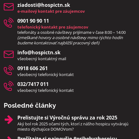
ziadosti​@hospictn​.sk
e-mailový kontakt pre záujemcov
0901 90 90 11
telefonický kontakt pre záujemcov
telefonáty a osobné návštevy prijímame v čase 8:00 – 14:00
(zmeškané hovory a osobné návštevy mimo týchto hodín
bud
eme kontaktovať najbližší pracovný deň)
info​@hospictn​.sk
všeobecný kontaktný mail
0918 606 261
všeobecný telefonický kontakt
032/7417 011
všeobecný telefonický kontakt
Posledné články
Prelistujte si Výročnú správu za rok 2025
Aký bol rok 2025 očami tých, ktorí z nášho hospicu vytvárajú
miesto dýchajúce DOMOVom?
Prečítajte si najnovšie #pribehyzhospicu