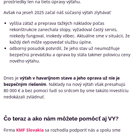
prostriedky len na tieto úpravy výťahu.
Avšak na jeseň 2025 začal náš súčasný výťah zlyhávať
vyššia záťaž a preprava ťažkých nákladov počas
rekonštrukcie zanechala stopy, vyžadoval častý servis,
niekedy fungoval, inokedy vôbec. Aktuálne sme v situácii, že
každý deň môže vypovedať službu úplne.
odborný posudok potvrdil, že jeho stav už neumožňuje
bezpečnú prevádzku a oprava by stála takmer polovicu ceny
nového výťahu.
Dnes je
výťah v havarijnom stave a jeho oprava už nie je
bezpečným riešením
. Náklady na nový výťah však presahujú
80 000 € a bez pomoci ľudí so srdcom by sme takúto investíciu
nedokázali zvládnuť.
Čo teraz a ako nám môžete pomôcť aj VY?
Firma
KMF Slovakia
sa rozhodla podporiť nás a spolu sme