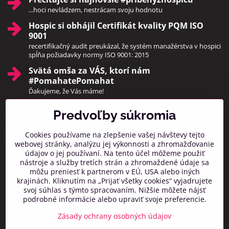
...hoci nevládzem, nestrácam svoju hodnotu
Hospic si obhájil Certifikát kvality PQM ISO
9001
recertifikačný audit preukázal, že systém manažérstva v hospici
spĺňa požiadavky normy ISO 9001: 2015
Svätá omša za VÁS, ktorí nám
#PomahatePomahat
Ďakujeme, že Vás máme!
Predvoľby súkromia
Pridajte sa k nám
Cookies používame na zlepšenie vašej návštevy tejto
Facebook
Instagram
webovej stránky, analýzu jej výkonnosti a zhromažďovanie
údajov o jej používaní. Na tento účel môžeme použiť
Prihlásiť na odber noviniek
nástroje a služby tretích strán a zhromaždené údaje sa
môžu preniesť k partnerom v EÚ, USA alebo iných
krajinách. Kliknutím na „Prijať všetky cookies“ vyjadrujete
svoj súhlas s týmto spracovaním. Nižšie môžete nájsť
podrobné informácie alebo upraviť svoje preferencie.
Zásady ochrany osobných údajov