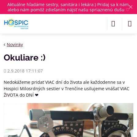
Aktuálne
hľadáme sestry, sanitára i lekára
:) Pridaj sa k nám,
✕
alebo nám pomôž zdieľaním nájsť našu spriaznenú dušu ♡
Novinky
Okuliare :)
Pridané
2.9.2018 17:11:07
Nedokážeme pridať VIAC dní do života ale každodenne sa v
Hospici Milosrdných sestier v Trenčíne usilujeme vnášať VIAC
ŽIVOTA do DNÍ ❤