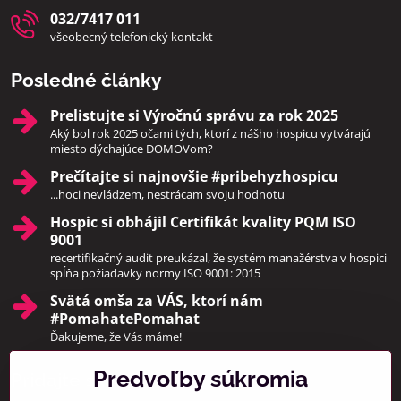
032/7417 011
všeobecný telefonický kontakt
Posledné články
Prelistujte si Výročnú správu za rok 2025
Aký bol rok 2025 očami tých, ktorí z nášho hospicu vytvárajú
miesto dýchajúce DOMOVom?
Prečítajte si najnovšie #pribehyzhospicu
...hoci nevládzem, nestrácam svoju hodnotu
Hospic si obhájil Certifikát kvality PQM ISO
9001
recertifikačný audit preukázal, že systém manažérstva v hospici
spĺňa požiadavky normy ISO 9001: 2015
Svätá omša za VÁS, ktorí nám
#PomahatePomahat
Ďakujeme, že Vás máme!
Predvoľby súkromia
Pridajte sa k nám