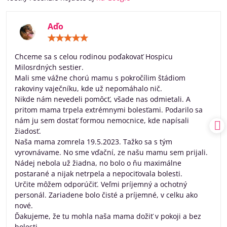
Aďo
Hodnotenie:
5
/
Chceme sa s celou rodinou poďakovať Hospicu
5
Milosrdných sestier.
Mali sme vážne chorú mamu s pokročílim štádiom
rakoviny vaječníku, kde už nepomáhalo nič.
Nikde nám nevedeli pomôcť, všade nas odmietali. A
pritom mama trpela extrémnymi bolesťami. Podarilo sa
nám ju sem dostať formou nemocnice, kde napísali
žiadosť.
Naša mama zomrela 19.5.2023. Tažko sa s tým
vyrovnávame. No sme vďační, ze našu mamu sem prijali.
Nádej nebola už žiadna, no bolo o ňu maximálne
postarané a nijak netrpela a nepociťovala bolesti.
Určite môžem odporúčiť. Veľmi príjemný a ochotný
personál. Zariadene bolo čisté a príjemné, v celku ako
nové.
Ďakujeme, že tu mohla naša mama dožiť v pokoji a bez
bolesti.