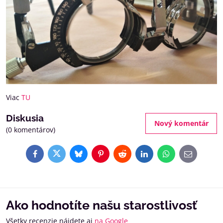
Viac
TU
Diskusia
Nový komentár
(0 komentárov)
Facebook
Twitter
Bluesky
Pinterest
Reddit
LinkedIn
WhatsApp
E-
mail
Ako hodnotíte našu starostlivosť
Všetky recenzie nájdete aj
na Google