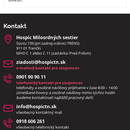
Kontakt
Hospic Milosrdných sestier
Súvoz 739 (pri zadnej vrátnici TRENS)
911 01 Trenčín
MHD č. 1 alebo č. 11 (zastávka: Pred Poľom)
ziadosti​@hospictn​.sk
e-mailový kontakt pre záujemcov
0901 90 90 11
telefonický kontakt pre záujemcov
telefonáty a osobné návštevy prijímame v čase 8:00 – 14:00
(zmeškané hovory a osobné návštevy mimo týchto hodín
bud
eme kontaktovať najbližší pracovný deň)
info​@hospictn​.sk
všeobecný kontaktný mail
0918 606 261
všeobecný telefonický kontakt