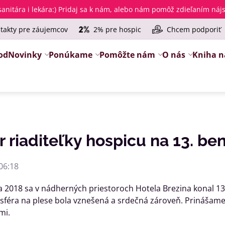
anitára i lekára
:) Pridaj sa k nám, alebo nám pomôž zdieľaním ná
takty pre záujemcov
2% pre hospic
Chcem podporiť
od
Novinky
Ponúkame
Pomôžte nám
O nás
Kniha n
r riaditeľky hospicu na 13. be
06:18
a 2018 sa v nádherných priestoroch Hotela Brezina konal 13.
sféra na plese bola vznešená a srdečná zároveň. Prinášame 
mi.