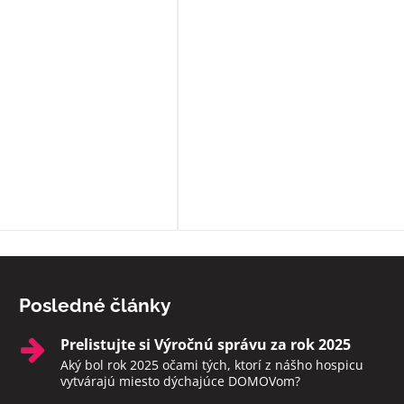
prístup a veľkú ochotu pomôcť s č
môžu. Okrem bezosporu kvalitnej
základnej služby poskytujú
zamestnanci ešte niečo navyše:
sprevádzajú zomierajúcich, ak je t
možné rozprávajú sa s nimi, modl
s nimi, prinášajú im Pána Ježiša,
zabezpečia i ostatné sviatosti pod
vôle klienta. Ak to možné nie je a
sú pri klientoch v ich posledných
momentoch, aby neodchádzali na
druhý svet sami. Rozhodne toto
zariadenie odporúčam.
Posledné články
Prelistujte si Výročnú správu za rok 2025
Aký bol rok 2025 očami tých, ktorí z nášho hospicu
vytvárajú miesto dýchajúce DOMOVom?