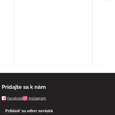
ím
Ďakujem ešte raz z celého srdca
o
ia sa
ľa
spoň
Pridajte sa k nám
Facebook
Instagram
Prihlásiť na odber noviniek