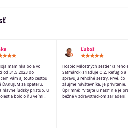
sť
nka
Ľuboš
Hodnotenie:
Hodn
5
5
/
/
Moja maminka bola vo
Hospic Milostných sestier (z rehol
5
5
i od 31.5.2023 do
Satmárok) zriaďuje O.Z. Refugio a
hcem Vám aj touto cestou
spravujú rehoľné sestry. Prvé, čo
é ĎAKUJEM za opateru,
záujme návštevníka, je privítanie.
 a hlavne ľudsky prístup. U
Úprimné: "Vitajte u nás!" nie je pr
bolesť a bolo o ňu veľmi
bežné v zdravotníckom zariadení, 
rané. Ďakujem Vám za
určite poteší. Následne návštevní
ístup a za to čo s láskou
očakáva typický nemocničný pach,
dí ktorých diagnóza je
ten tu nie je. Čo tu naopak je, tak
ná. Ďakujeme za VŠETKO
neopakovateľná rodinná atmosfér
Personál má ku klientom krásny ľ