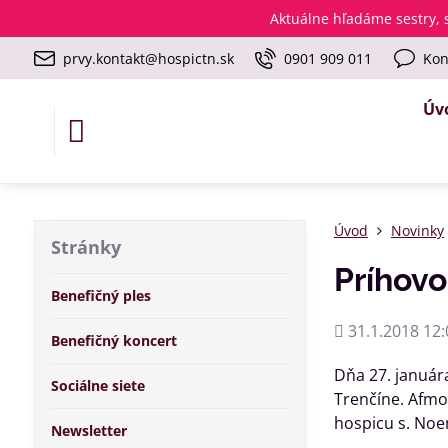
Aktuálne
hľadáme sestry, s
prvy.kontakt@hospictn.sk
0901 909 011
Kon
Úv
Úvod
Novinky
Stránky
Príhovo
Benefičný ples
Pridané
31.1.2018 12:
Benefičný koncert
Dňa 27. január
Sociálne siete
Trenčíne. Afmo
hospicu s. Noe
Newsletter