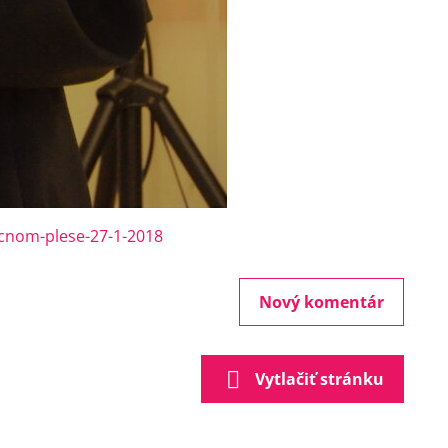
icnom-plese-27-1-2018
Nový komentár
Vytlačiť stránku