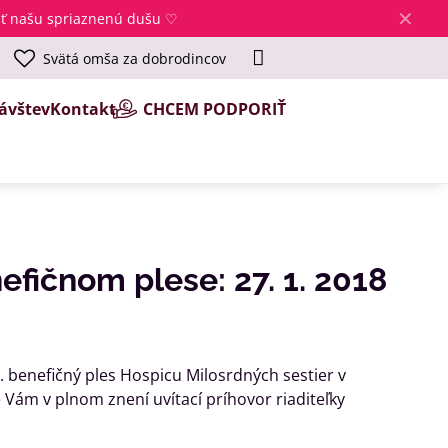
✕
jsť našu spriaznenú dušu ♡
Svätá omša za dobrodincov
ávštev
Kontakt
CHCEM PODPORIŤ
nefičnom plese: 27. 1. 2018
 benefičný ples Hospicu Milosrdných sestier v
Vám v plnom znení uvítací príhovor riaditeľky