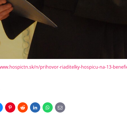
www.hospictn.sk/n/prihovor-riaditelky-hospicu-na-13-benef
)
luesky
Pinterest
Reddit
LinkedIn
WhatsApp
E-
mail