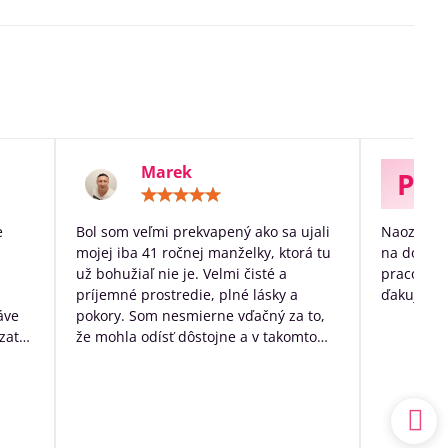
Marek
P
otenie:
Hodnotenie:
5
/
e
Bol som veľmi prekvapený ako sa ujali
Naozaj ve
5
mojej iba 41 ročnej manželky, ktorá tu
na dožitie
už bohužiaľ nie je. Velmi čisté a
pracovníko
príjemné prostredie, plné lásky a
ďakujem p
áve
pokory. Som nesmierne vďačný za to,
zato
že mohla odísť dôstojne a v takomto
k
prostredí. Mal som výčitky svedomia,
 no
že som sa o ňu nedokázal postarať
sám doma, ale nakoniec to bolo to
a.
najlepšie, čo som pre ňu ešte mohol
udský
urobiť.