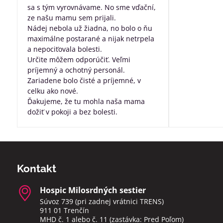
sa s tým vyrovnávame. No sme vďační,
ze našu mamu sem prijali.
Nádej nebola už žiadna, no bolo o ňu
maximálne postarané a nijak netrpela
a nepociťovala bolesti.
Určite môžem odporúčiť. Veľmi
príjemný a ochotný personál.
Zariadene bolo čisté a príjemné, v
celku ako nové.
Ďakujeme, že tu mohla naša mama
dožiť v pokoji a bez bolesti.
Kontakt
Hospic Milosrdných sestier
Súvoz 739 (pri zadnej vrátnici TRENS)
911 01 Trenčín
MHD č. 1 alebo č. 11 (zastávka: Pred Poľom)