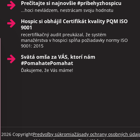
Prečítajte si najnovšie #pribehyzhospicu
...hoci nevládzem, nestrácam svoju hodnotu
Hospic si obhájil Certifikát kvality PQM ISO
9001
recertifikačný audit preukázal, že systém
manažérstva v hospici spĺňa požiadavky normy ISO
9001: 2015
Svätá omša za VÁS, ktorí nám
#PomahatePomahat
Ďakujeme, že Vás máme!
©
2026
Copyright
Predvoľby súkromia
Zásady ochrany osobných údaj