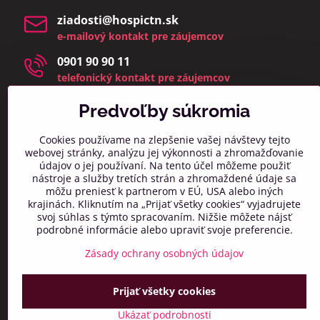
ziadosti​@hospictn​.sk
e-mailový kontakt pre záujemcov
0901 90 90 11
telefonický kontakt pre záujemcov
telefonáty a osobné návštevy prijímame v čase 8:00 –
14:00
Predvoľby súkromia
(zmeškané hovory a osobné návštevy mimo týchto
hodín bud
eme kontaktovať najbližší pracovný deň)
Cookies používame na zlepšenie vašej návštevy tejto
webovej stránky, analýzu jej výkonnosti a zhromažďovanie
info​@hospictn​.sk
údajov o jej používaní. Na tento účel môžeme použiť
všeobecný kontaktný mail
nástroje a služby tretích strán a zhromaždené údaje sa
môžu preniesť k partnerom v EÚ, USA alebo iných
0918 606 261
krajinách. Kliknutím na „Prijať všetky cookies“ vyjadrujete
všeobecný telefonický kontakt
svoj súhlas s týmto spracovaním. Nižšie môžete nájsť
podrobné informácie alebo upraviť svoje preferencie.
032/7417 011
všeobecný telefonický kontakt
Zásady ochrany osobných údajov
Prijať všetky cookies
Ukázať podrobnosti