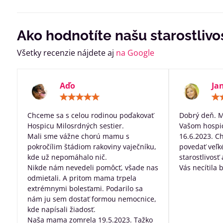
Ako hodnotíte našu starostlivo
Všetky recenzie nájdete aj
na Google
Aďo
Ja
Hodnotenie:
5
/
Chceme sa s celou rodinou poďakovať
Dobrý deň. 
5
Hospicu Milosrdných sestier.
Vašom hospic
Mali sme vážne chorú mamu s
16.6.2023. C
pokročílim štádiom rakoviny vaječníku,
povedať veľk
kde už nepomáhalo nič.
starostlivosť
Nikde nám nevedeli pomôcť, všade nas
Vás necítila 
odmietali. A pritom mama trpela
dobre posta
extrémnymi bolesťami. Podarilo sa
všetko, za pr
nám ju sem dostať formou nemocnice,
robíte pre ľu
kde napísali žiadosť.
nevyliečiteľ
Naša mama zomrela 19.5.2023. Tažko