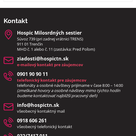
Kontakt
Hospic Milosrdných sestier
Súvoz 739 (pri zadnej vrátnici TRENS)
911 01 Trenčín
MHD č. 1 alebo č. 11 (zastávka: Pred Poľom)
ziadosti​@hospictn​.sk
e-mailový kontakt pre záujemcov
0901 90 90 11
telefonický kontakt pre záujemcov
telefonáty a osobné návštevy prijímame v čase 8:00 – 14:00
(zmeškané hovory a osobné návštevy mimo týchto hodín
bud
eme kontaktovať najbližší pracovný deň)
info​@hospictn​.sk
všeobecný kontaktný mail
0918 606 261
všeobecný telefonický kontakt