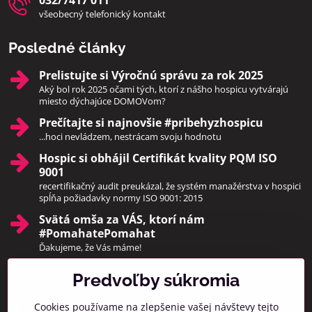
032/7417 011
všeobecný telefonický kontakt
Posledné články
Prelistujte si Výročnú správu za rok 2025
Aký bol rok 2025 očami tých, ktorí z nášho hospicu vytvárajú
miesto dýchajúce DOMOVom?
Prečítajte si najnovšie #pribehyzhospicu
...hoci nevládzem, nestrácam svoju hodnotu
Hospic si obhájil Certifikát kvality PQM ISO
9001
recertifikačný audit preukázal, že systém manažérstva v hospici
spĺňa požiadavky normy ISO 9001: 2015
Svätá omša za VÁS, ktorí nám
#PomahatePomahat
Ďakujeme, že Vás máme!
Predvoľby súkromia
Pridajte sa k nám
Cookies používame na zlepšenie vašej návštevy tejto
Facebook
Instagram