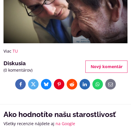
Viac
TU
Diskusia
Nový komentár
(0 komentárov)
Facebook
Twitter
Bluesky
Pinterest
Reddit
LinkedIn
WhatsApp
E-
mail
Ako hodnotíte našu starostlivosť
Všetky recenzie nájdete aj
na Google