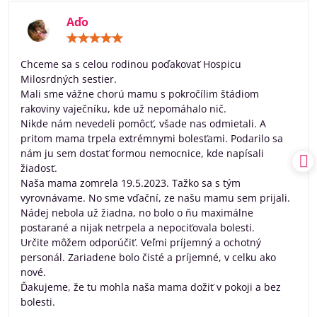
Aďo
Hodnotenie:
5
/
Chceme sa s celou rodinou poďakovať Hospicu
5
Milosrdných sestier.
Mali sme vážne chorú mamu s pokročílim štádiom
rakoviny vaječníku, kde už nepomáhalo nič.
Nikde nám nevedeli pomôcť, všade nas odmietali. A
pritom mama trpela extrémnymi bolesťami. Podarilo sa
nám ju sem dostať formou nemocnice, kde napísali
žiadosť.
Naša mama zomrela 19.5.2023. Tažko sa s tým
vyrovnávame. No sme vďační, ze našu mamu sem prijali.
Nádej nebola už žiadna, no bolo o ňu maximálne
postarané a nijak netrpela a nepociťovala bolesti.
Určite môžem odporúčiť. Veľmi príjemný a ochotný
personál. Zariadene bolo čisté a príjemné, v celku ako
nové.
Ďakujeme, že tu mohla naša mama dožiť v pokoji a bez
bolesti.