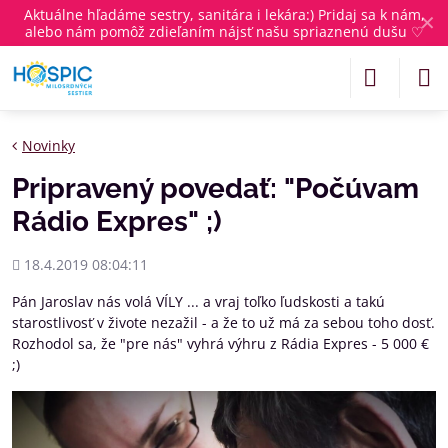
Aktuálne
hľadáme sestry, sanitára i lekára
:) Pridaj sa k nám,
✕
alebo nám pomôž zdieľaním nájsť našu spriaznenú dušu ♡
Novinky
Pripravený povedať: "Počúvam
Rádio Expres" ;)
Pridané
18.4.2019 08:04:11
Pán Jaroslav nás volá VÍLY ... a vraj toľko ľudskosti a takú
starostlivosť v živote nezažil - a že to už má za sebou toho dosť.
Rozhodol sa, že "pre nás" vyhrá výhru z Rádia Expres - 5 000 €
;)