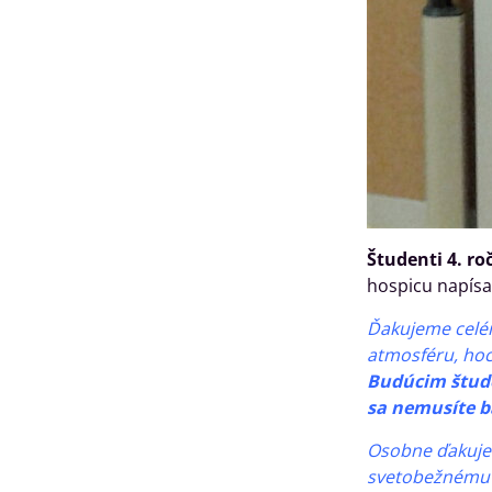
Študenti 4. ro
hospicu napísal
Ďakujeme celém
atmosféru, hoci
Budúcim štu
sa nemusíte báť
Osobne ďakujem
svetobežnému d