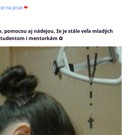
ime na prax
❤
m, pomocou aj nádejou, že je stále veľa mladých
, študentom i mentorkám ✿