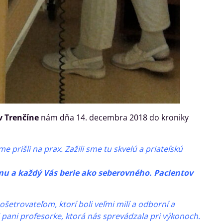
v Trenčíne
nám dňa 14. decembra 2018 do kroniky
prišli na prax. Zažili sme tu skvelú a priateľskú
u a každý Vás berie ako seberovného. Pacientov
etrovateľom, ktorí boli veľmi milí a odborní a
 pani profesorke, ktorá nás sprevádzala pri výkonoch.