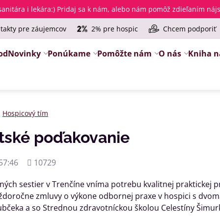
anitára i lekára
:) Pridaj sa k nám, alebo nám pomôž zdieľaním ná
takty pre záujemcov
2% pre hospic
Chcem podporiť
od
Novinky
Ponúkame
Pomôžte nám
O nás
Kniha n
Hospicový tím
tské poďakovanie
Počet
57:46
10729
zobrazení
ých sestier v Trenčíne vníma potrebu kvalitnej praktickej 
doročne zmluvy o výkone odbornej praxe v hospici s dvoma 
Dubčeka a so Strednou zdravotníckou školou Celestíny Šimurk