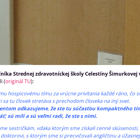
čníka Strednej zdravotníckej školy Celestíny Šimurkovej 
i (
originál TU
):
u hospicovému tímu za vrúcne privítania každé ráno, čo sme 
 sa tu človek stretáva s prechodom človeka na iný svet.
dentom odkazujeme
,
že ste tu súčasťou kompaktného tím
; sú milí a sú veľmi radi, že ste s nimi.
e sestričkám, vďaka ktorým sme získali cenné skúsenosti, oš
oktorovi, s ktorým sme si precvičovali angličtinu a úžasnej