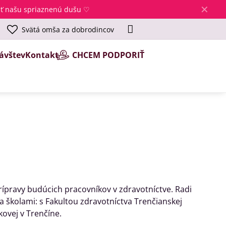
✕
jsť našu spriaznenú dušu ♡
Svätá omša za dobrodincov
ávštev
Kontakt
CHCEM PODPORIŤ
prípravy budúcich pracovníkov v zdravotníctve. Radi
školami: s Fakultou zdravotníctva Trenčianskej
ovej v Trenčíne.