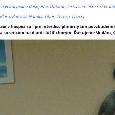
dca veľmi pekne ďakujeme. Dúfame, že sa sem ešte raz vrát
Klára, Patrícia, Natália, Tibor, Tereza a Lucia
axi v hospici sú i pre interdisciplinárny tím povzbudení
úžia so srdcom na dlani slúžiť chorým. Ďakujeme školám