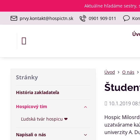
Aktuálne
hľadáme sestry, s
prvy.kontakt@hospictn.sk
0901 909 011
Kon
Úv
Úvod
O nás
Stránky
Študen
História zakladateľa
Pridané
10.1.2019 08:
Hospicový tím
Hospic Milosrdn
Ľudská tvár hospicu ❤
uzatvárame kaž
univerzity A. 
Napísali o nás