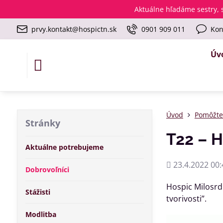
Aktuálne
hľadáme sestry, s
prvy.kontakt@hospictn.sk
0901 909 011
Kon
Úv
Úvod
Pomôžt
Stránky
T22 – H
Aktuálne potrebujeme
Pridané
23.4.2022 00:
Dobrovoľníci
Hospic Milosrd
Stážisti
tvorivosti”.
Modlitba