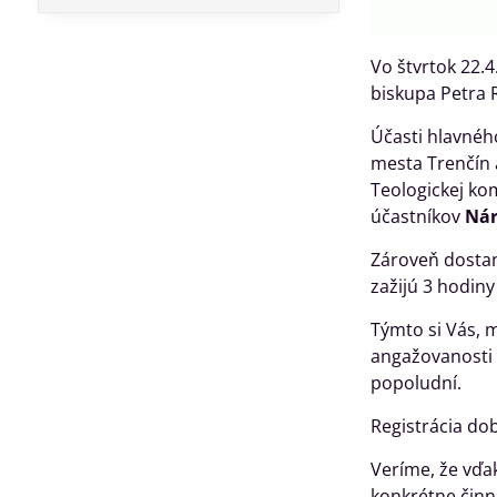
Vo štvrtok 22.4
biskupa Petra 
Účasti hlavnéh
mesta Trenčín 
Teologickej ko
účastníkov
Nár
Zároveň dostan
zažijú 3 hodiny
Týmto si Vás, 
angažovanosti a
popoludní.
Registrácia do
Veríme, že vďa
konkrétne činn