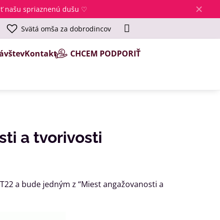
✕
jsť našu spriaznenú dušu ♡
Svätá omša za dobrodincov
ávštev
Kontakt
CHCEM PODPORIŤ
i a tvorivosti
T22 a bude jedným z “Miest angažovanosti a