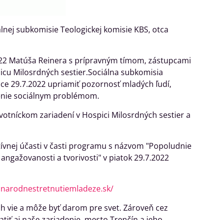
álnej subkomisie Teologickej komisie KBS, otca
T22 Matúša Reinera s prípravným tímom, zástupcami
icu Milosrdných sestier.Sociálna subkomisia
hce 29.7.2022 upriamiť pozornosť mladých ľudí,
menie sociálnym problémom.
otníckom zariadení v Hospici Milosrdných sestier a
tívnej účasti v časti programu s názvom "Popoludnie
angažovanosti a tvorivosti" v piatok 29.7.2022
e.narodnestretnutiemladeze.sk/
ch vie a môže byť darom pre svet. Zároveň cez
iť aj naše zariadenie, mesto Trenčín a jeho