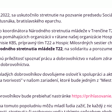
.2022, sa uskutočnilo stretnutie na pozvanie predsedu Soci
Rusnáka, bratislavského eparchu.
o koordinátora Národného stretnutia mládeže v Trenčíne 
a pomáhajúcich organizácii v rátane našej organizácie Hosp
misie KBS, prípravný tím T22 a Hospic Milosrdných sestier c
odného stretnutia mládeže T22
, na solidaritu a porozu
ú príležitosť spoznať prácu a dobrovoľníctvo v našom zdrav
 dobrovoľníctva.
mladých dobrovoľníkov dovoľujeme osloviť k spolupráci a ak
 tvorivosti" v našom zariadení, ktoré bude jedným z "Miest 
brovoľníkov bude prebiehať nastránke
https://prihlasovani
ka tomuto popoludniu môžu mladí ľudia zažiť, že každý z ni
osti, stretnutia či rozhovory vedia takýmto spôsobom obohat