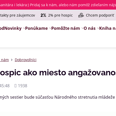
anitára i lekára
:) Pridaj sa k nám, alebo nám pomôž zdieľaním ná
takty pre záujemcov
2% pre hospic
Chcem podporiť
od
Novinky
Ponúkame
Pomôžte nám
O nás
Kniha n
e nám
Dobrovoľníci
ospic ako miesto angažovanost
Počet
45:48
1938
zobrazení
ných sestier bude súčasťou Národného stretnutia mládeže 