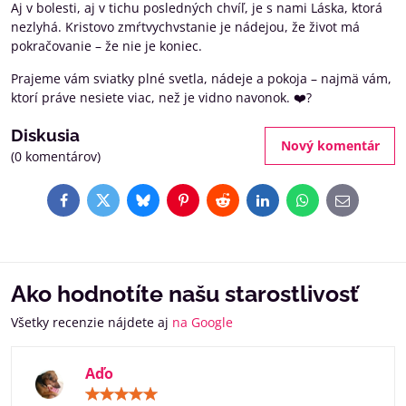
Aj v bolesti, aj v tichu posledných chvíľ, je s nami Láska, ktorá
nezlyhá. Kristovo zmŕtvychvstanie je nádejou, že život má
pokračovanie – že nie je koniec.
Prajeme vám sviatky plné svetla, nádeje a pokoja – najmä vám,
ktorí práve nesiete viac, než je vidno navonok. ❤️‍?
Diskusia
Nový komentár
(0 komentárov)
Facebook
Twitter
Bluesky
Pinterest
Reddit
LinkedIn
WhatsApp
E-
mail
Ako hodnotíte našu starostlivosť
Všetky recenzie nájdete aj
na Google
Aďo
Hodnotenie:
5