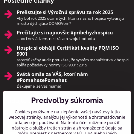
Posledné články
Prelistujte si Výročnú správu za rok 2025
Aký bol rok 2025 očami tých, ktorí z nášho hospicu vytvárajú
miesto dýchajúce DOMOVom?
Prečítajte si najnovšie #pribehyzhospicu
...hoci nevládzem, nestrácam svoju hodnotu
Hospic si obhájil Certifikát kvality PQM ISO
9001
recertifikačný audit preukázal, že systém manažérstva v hospici
spĺňa požiadavky normy ISO 9001: 2015
Svätá omša za VÁS, ktorí nám
#PomahatePomahat
Ďakujeme, že Vás máme!
Predvoľby súkromia
Pridajte sa k nám
Cookies používame na zlepšenie vašej návštevy tejto
Facebook
Instagram
webovej stránky, analýzu jej výkonnosti a zhromažďovanie
údajov o jej používaní. Na tento účel môžeme použiť
Prihlásiť na odber noviniek
nástroje a služby tretích strán a zhromaždené údaje sa
môžu preniesť k partnerom v EÚ, USA alebo iných