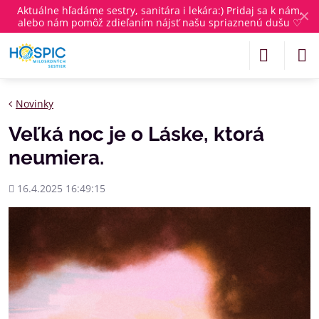
Aktuálne
hľadáme sestry, sanitára i lekára
:) Pridaj sa k nám,
✕
alebo nám pomôž zdieľaním nájsť našu spriaznenú dušu ♡
Novinky
Veľká noc je o Láske, ktorá
neumiera.
Pridané
16.4.2025 16:49:15