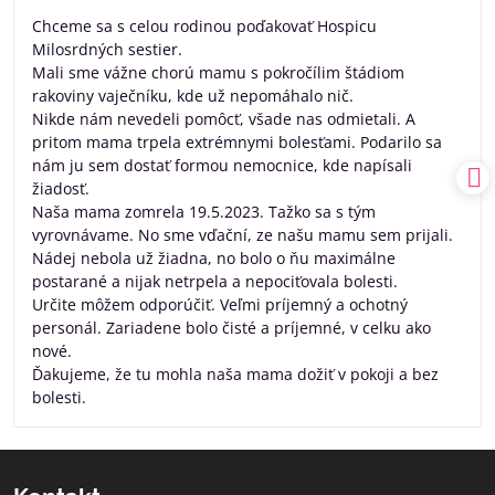
/
Chceme sa s celou rodinou poďakovať Hospicu
5
Milosrdných sestier.
Mali sme vážne chorú mamu s pokročílim štádiom
rakoviny vaječníku, kde už nepomáhalo nič.
Nikde nám nevedeli pomôcť, všade nas odmietali. A
pritom mama trpela extrémnymi bolesťami. Podarilo sa
nám ju sem dostať formou nemocnice, kde napísali
žiadosť.
Naša mama zomrela 19.5.2023. Tažko sa s tým
vyrovnávame. No sme vďační, ze našu mamu sem prijali.
Nádej nebola už žiadna, no bolo o ňu maximálne
postarané a nijak netrpela a nepociťovala bolesti.
Určite môžem odporúčiť. Veľmi príjemný a ochotný
personál. Zariadene bolo čisté a príjemné, v celku ako
nové.
Ďakujeme, že tu mohla naša mama dožiť v pokoji a bez
bolesti.