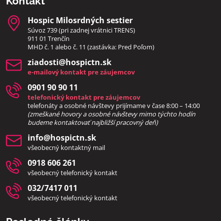
Kontakt
Hospic Milosrdných sestier
Súvoz 739 (pri zadnej vrátnici TRENS)
911 01 Trenčín
MHD č. 1 alebo č. 11 (zastávka: Pred Poľom)
ziadosti​@hospictn​.sk
e-mailový kontakt pre záujemcov
0901 90 90 11
telefonický kontakt pre záujemcov
telefonáty a osobné návštevy prijímame v čase 8:00 – 14:00
(zmeškané hovory a osobné návštevy mimo týchto hodín
bud
eme kontaktovať najbližší pracovný deň)
info​@hospictn​.sk
všeobecný kontaktný mail
0918 606 261
všeobecný telefonický kontakt
032/7417 011
všeobecný telefonický kontakt