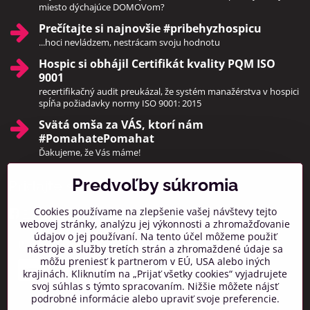
miesto dýchajúce DOMOVom?
Prečítajte si najnovšie #pribehyzhospicu
...hoci nevládzem, nestrácam svoju hodnotu
Hospic si obhájil Certifikát kvality PQM ISO
9001
recertifikačný audit preukázal, že systém manažérstva v hospici
spĺňa požiadavky normy ISO 9001: 2015
Svätá omša za VÁS, ktorí nám
#PomahatePomahat
Ďakujeme, že Vás máme!
Predvoľby súkromia
Pridajte sa k nám
Cookies používame na zlepšenie vašej návštevy tejto
Facebook
Instagram
webovej stránky, analýzu jej výkonnosti a zhromažďovanie
údajov o jej používaní. Na tento účel môžeme použiť
Prihlásiť na odber noviniek
nástroje a služby tretích strán a zhromaždené údaje sa
môžu preniesť k partnerom v EÚ, USA alebo iných
krajinách. Kliknutím na „Prijať všetky cookies“ vyjadrujete
svoj súhlas s týmto spracovaním. Nižšie môžete nájsť
podrobné informácie alebo upraviť svoje preferencie.