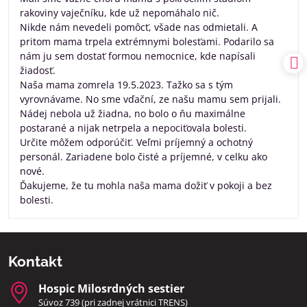
rakoviny vaječníku, kde už nepomáhalo nič.
Nikde nám nevedeli pomôcť, všade nas odmietali. A
pritom mama trpela extrémnymi bolesťami. Podarilo sa
nám ju sem dostať formou nemocnice, kde napísali
žiadosť.
Naša mama zomrela 19.5.2023. Tažko sa s tým
vyrovnávame. No sme vďační, ze našu mamu sem prijali.
Nádej nebola už žiadna, no bolo o ňu maximálne
postarané a nijak netrpela a nepociťovala bolesti.
Určite môžem odporúčiť. Veľmi príjemný a ochotný
personál. Zariadene bolo čisté a príjemné, v celku ako
nové.
Ďakujeme, že tu mohla naša mama dožiť v pokoji a bez
bolesti.
Kontakt
Hospic Milosrdných sestier
Súvoz 739 (pri zadnej vrátnici TRENS)