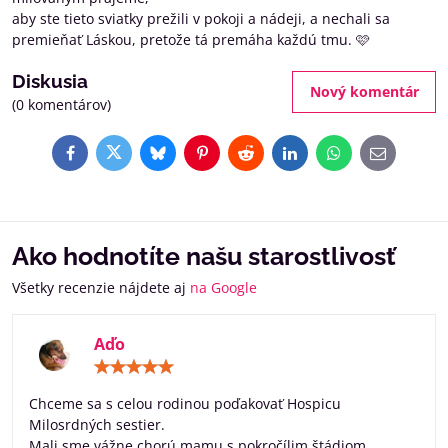
aby ste tieto sviatky prežili v pokoji a nádeji, a nechali sa
premieňať Láskou, pretože tá premáha každú tmu. 🩷
Diskusia
Nový komentár
(0 komentárov)
Facebook
Twitter
Bluesky
Pinterest
Reddit
LinkedIn
WhatsApp
E-
mail
Ako hodnotíte našu starostlivosť
Všetky recenzie nájdete aj
na Google
Aďo
Hodnotenie:
5
/
Chceme sa s celou rodinou poďakovať Hospicu
5
Milosrdných sestier.
Mali sme vážne chorú mamu s pokročílim štádiom