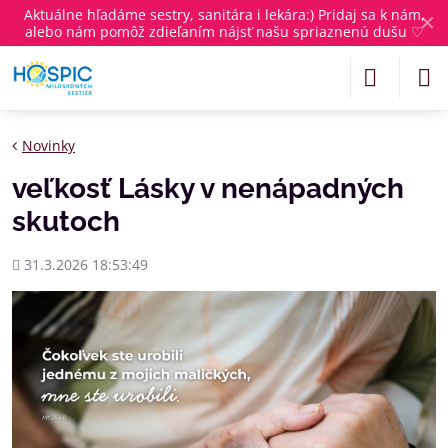
Aktuálne
hľadáme sestry, sanitára i lekára
:) Pridaj sa k nám,
✕
alebo nám pomôž zdieľaním nájsť našu spriaznenú dušu ♡
Novinky
veľkosť Lásky v nenápadných
skutoch
Pridané
31.3.2026 18:53:49