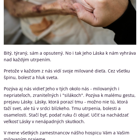
Bitý, týraný, sám a opsutený. No i tak Jeho Láska k nám vyhráva
nad každým utrpením.
Pretože v každom z nás vidí svoje milované dieťa. Cez všetku
špinu, bolesť a hluk sveta.
Pozýva aj nás vidieť Jeho v tých okolo nás - milovaných i
nepriateľoch, zraniteľných i "silákoch". Pozýva k malému gestu,
prejavu Lásky. Lásky, ktorá porazí tmu - možno nie tú, ktorá
ťaží svet, ale tú v srdci blízkeho. Tmu utrpenia, bolesti a
osamelosti. Stačí byť, podať ruku či objať. Učiť sa nachádzať
veľkosť Lásky v nenápadných skutkoch.
V mene všetkých zamestnancov nášho hospicu Vám a Vašim
milovaným prajeme,