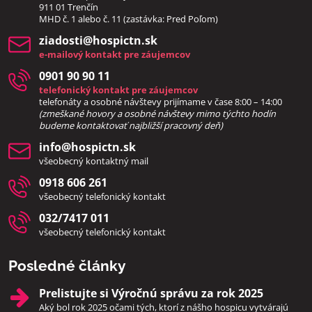
911 01 Trenčín
MHD č. 1 alebo č. 11 (zastávka: Pred Poľom)
ziadosti​@hospictn​.sk
e-mailový kontakt pre záujemcov
0901 90 90 11
telefonický kontakt pre záujemcov
telefonáty a osobné návštevy prijímame v čase 8:00 – 14:00
(zmeškané hovory a osobné návštevy mimo týchto hodín
bud
eme kontaktovať najbližší pracovný deň)
info​@hospictn​.sk
všeobecný kontaktný mail
0918 606 261
všeobecný telefonický kontakt
032/7417 011
všeobecný telefonický kontakt
Posledné články
Prelistujte si Výročnú správu za rok 2025
Aký bol rok 2025 očami tých, ktorí z nášho hospicu vytvárajú