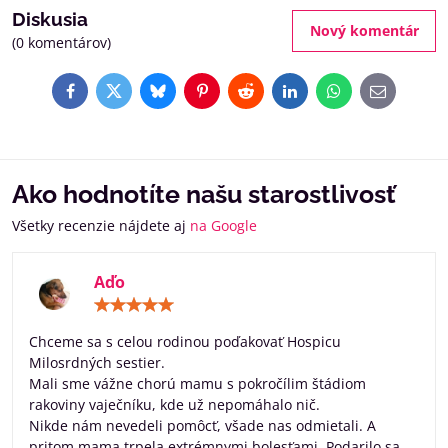
Diskusia
Nový komentár
(0 komentárov)
Facebook
Twitter
Bluesky
Pinterest
Reddit
LinkedIn
WhatsApp
E-
mail
Ako hodnotíte našu starostlivosť
Všetky recenzie nájdete aj
na Google
Aďo
Hodnotenie:
5
/
Chceme sa s celou rodinou poďakovať Hospicu
5
Milosrdných sestier.
Mali sme vážne chorú mamu s pokročílim štádiom
rakoviny vaječníku, kde už nepomáhalo nič.
Nikde nám nevedeli pomôcť, všade nas odmietali. A
pritom mama trpela extrémnymi bolesťami. Podarilo sa