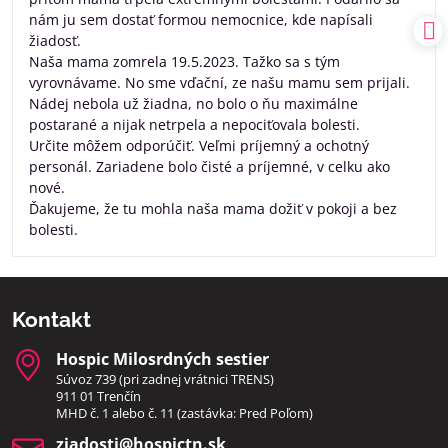
nám ju sem dostať formou nemocnice, kde napísali
žiadosť.
Naša mama zomrela 19.5.2023. Tažko sa s tým
vyrovnávame. No sme vďační, ze našu mamu sem prijali.
Nádej nebola už žiadna, no bolo o ňu maximálne
postarané a nijak netrpela a nepociťovala bolesti.
Určite môžem odporúčiť. Veľmi príjemný a ochotný
personál. Zariadene bolo čisté a príjemné, v celku ako
nové.
Ďakujeme, že tu mohla naša mama dožiť v pokoji a bez
bolesti.
Kontakt
Hospic Milosrdných sestier
Súvoz 739 (pri zadnej vrátnici TRENS)
911 01 Trenčín
MHD č. 1 alebo č. 11 (zastávka: Pred Poľom)
ziadosti​@hospictn​.sk