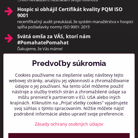
Hospic si obhájil Certifikát kvality PQM ISO
9001
recertifikačný audit preukázal, že systém manažérstva v hospici
spĺňa požiadavky normy ISO 9001: 2015
Svätá omša za VÁS, ktorí nám
#PomahatePomahat
Ďakujeme, že Vás máme!
Predvoľby súkromia
Pridajte sa k nám
Cookies používame na zlepšenie vašej návštevy tejto
Facebook
Instagram
webovej stránky, analýzu jej výkonnosti a zhromažďovanie
údajov o jej používaní. Na tento účel môžeme použiť
Prihlásiť na odber noviniek
nástroje a služby tretích strán a zhromaždené údaje sa
môžu preniesť k partnerom v EÚ, USA alebo iných
krajinách. Kliknutím na „Prijať všetky cookies“ vyjadrujete
svoj súhlas s týmto spracovaním. Nižšie môžete nájsť
podrobné informácie alebo upraviť svoje preferencie.
Zásady ochrany osobných údajov