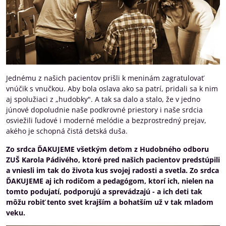
Jednému z našich pacientov prišli k meninám zagratulovať
vnúčik s vnučkou. Aby bola oslava ako sa patrí, pridali sa k nim
aj spolužiaci z „hudobky". A tak sa dalo a stalo, že v jedno
júnové dopoludnie naše podkrovné priestory i naše srdcia
osviežili ľudové i moderné melódie a bezprostredný prejav,
akého je schopná čistá detská duša.
Zo srdca ĎAKUJEME všetkým deťom z Hudobného odboru
ZUŠ Karola Pádivého, ktoré pred našich pacientov predstúpili
a vniesli im tak do života kus svojej radosti a svetla. Zo srdca
ĎAKUJEME aj ich rodičom a pedagógom, ktorí ich, nielen na
tomto podujatí, podporujú a sprevádzajú - a ich deti tak
môžu robiť tento svet krajším a bohatším už v tak mladom
veku.