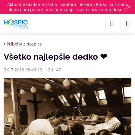
Aktuálne
hľadáme sestry, sanitára i lekára
:) Pridaj sa k nám,
✕
alebo nám pomôž zdieľaním nájsť našu spriaznenú dušu ♡
Príbehy z hospicu
Všetko najlepšie dedko ❤
Pridané
Počet
6.7.2018 08:43:13
11471
zobrazení