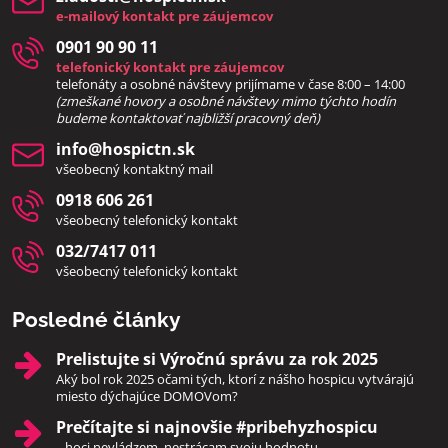
e-mailový kontakt pre záujemcov
0901 90 90 11
telefonický kontakt pre záujemcov
telefonáty a osobné návštevy prijímame v čase 8:00 – 14:00
(zmeškané hovory a osobné návštevy mimo týchto hodín
bud
eme kontaktovať najbližší pracovný deň)
info​@hospictn​.sk
všeobecný kontaktný mail
0918 606 261
všeobecný telefonický kontakt
032/7417 011
všeobecný telefonický kontakt
Posledné články
Prelistujte si Výročnú správu za rok 2025
Aký bol rok 2025 očami tých, ktorí z nášho hospicu vytvárajú
miesto dýchajúce DOMOVom?
Prečítajte si najnovšie #pribehyzhospicu
...hoci nevládzem, nestrácam svoju hodnotu