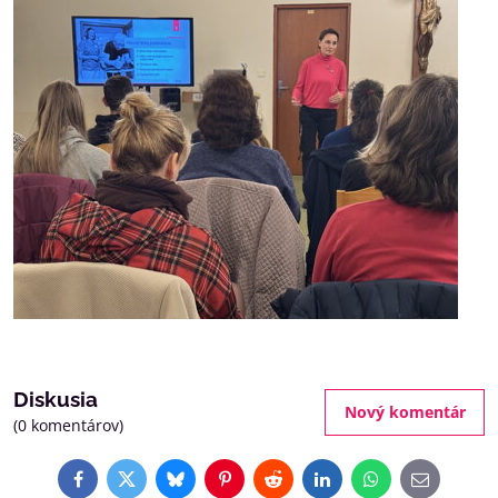
Diskusia
Nový komentár
(0 komentárov)
Facebook
Twitter
Bluesky
Pinterest
Reddit
LinkedIn
WhatsApp
E-