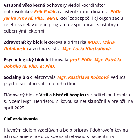
Vstupné všeobecné pohovor
y viedol koordinátor
dobrovoľníkov
Erik Palák
a asistentka koordinátora
PhDr.
Janka Prnová, PhD., MPH
, ktorí zabezpečili aj organizáciu
celého vzdelávacieho programu v spolupráci s ostatnými
odbornými lektormi.
Zdravotnícky blok
lektorovala primárka
MUDr. Mária
Dohňanská
a vrchná sestra
Mgr. Lucia Hlucháňová
.
Psychologický blok
lektorovala
prof. PhDr. Mgr. Patricia
Dobríková, PhD. et PhD.
Sociálny blok
lektorovala
Mgr. Rastislava Kobzová
, vedúca
psycho-sociálno-spirituálneho tímu.
Plánovaný blok o
Vízii a histórii hospicu
s riaditeľkou hospicu
s. Noemi Mgr. Henrietou Žilkovou sa neuskutočnil a preložil na
apríl 2025.
Cieľ vzdelávania
Hlavným cieľom vzdelávania bolo pripraviť dobrovoľníkov na
ich poslanie v hospici, kde sa stretávajú s pacientmi v