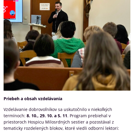
Priebeh a obsah vzdelávania
Vzdelávanie dobrovoľníkov sa uskutočnilo v niekoľkých
termínoch:
8. 10., 29. 10. a 5. 11
. Program prebiehal v
priestoroch Hospicu Milosrdných sestier a pozostával z
tematicky rozdelených blokov, ktoré viedli odborní lektori: