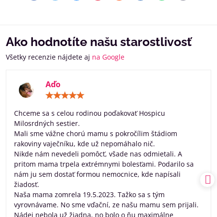
mail
Ako hodnotíte našu starostlivosť
Všetky recenzie nájdete aj
na Google
Aďo
Hodnotenie:
5
/
Chceme sa s celou rodinou poďakovať Hospicu
5
Milosrdných sestier.
Mali sme vážne chorú mamu s pokročílim štádiom
rakoviny vaječníku, kde už nepomáhalo nič.
Nikde nám nevedeli pomôcť, všade nas odmietali. A
pritom mama trpela extrémnymi bolesťami. Podarilo sa
nám ju sem dostať formou nemocnice, kde napísali
žiadosť.
Naša mama zomrela 19.5.2023. Tažko sa s tým
vyrovnávame. No sme vďační, ze našu mamu sem prijali.
Nádej nebola už žiadna, no bolo o ňu maximálne