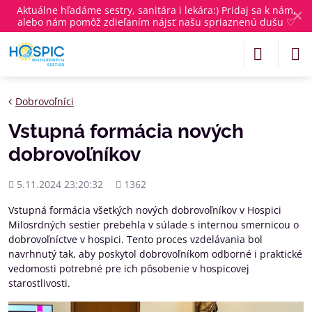
Aktuálne
hľadáme sestry, sanitára i lekára
:) Pridaj sa k nám,
✕
alebo nám pomôž zdieľaním nájsť našu spriaznenú dušu ♡
Dobrovoľníci
Vstupná formácia nových
dobrovoľníkov
Pridané
Počet
5.11.2024 23:20:32
1362
zobrazení
Vstupná formácia všetkých nových dobrovoľníkov v Hospici
Milosrdných sestier prebehla v súlade s internou smernicou o
dobrovoľníctve v hospici. Tento proces vzdelávania bol
navrhnutý tak, aby poskytol dobrovoľníkom odborné i praktické
vedomosti potrebné pre ich pôsobenie v hospicovej
starostlivosti.