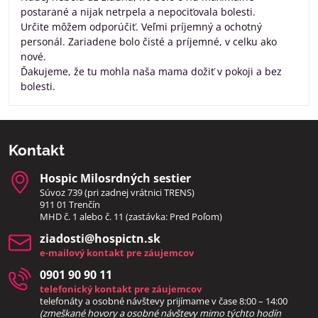
postarané a nijak netrpela a nepociťovala bolesti.
Určite môžem odporúčiť. Veľmi príjemný a ochotný
personál. Zariadene bolo čisté a príjemné, v celku ako
nové.
Ďakujeme, že tu mohla naša mama dožiť v pokoji a bez
bolesti.
Kontakt
Hospic Milosrdných sestier
Súvoz 739 (pri zadnej vrátnici TRENS)
911 01 Trenčín
MHD č. 1 alebo č. 11 (zastávka: Pred Poľom)
ziadosti​@hospictn​.sk
e-mailový kontakt pre záujemcov
0901 90 90 11
telefonický kontakt pre záujemcov
telefonáty a osobné návštevy prijímame v čase 8:00 – 14:00
(zmeškané hovory a osobné návštevy mimo týchto hodín