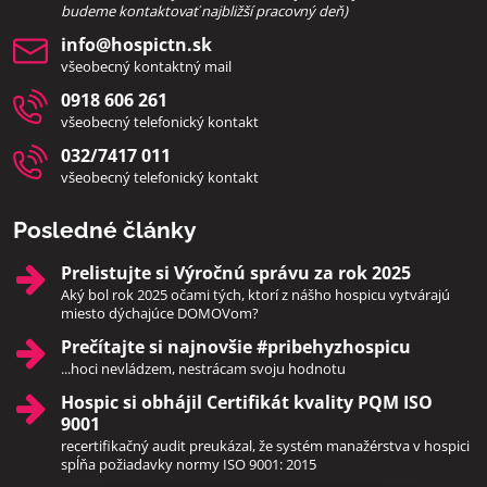
bud
eme kontaktovať najbližší pracovný deň)
info​@hospictn​.sk
všeobecný kontaktný mail
0918 606 261
všeobecný telefonický kontakt
032/7417 011
všeobecný telefonický kontakt
Posledné články
Prelistujte si Výročnú správu za rok 2025
Aký bol rok 2025 očami tých, ktorí z nášho hospicu vytvárajú
miesto dýchajúce DOMOVom?
Prečítajte si najnovšie #pribehyzhospicu
...hoci nevládzem, nestrácam svoju hodnotu
Hospic si obhájil Certifikát kvality PQM ISO
9001
recertifikačný audit preukázal, že systém manažérstva v hospici
spĺňa požiadavky normy ISO 9001: 2015