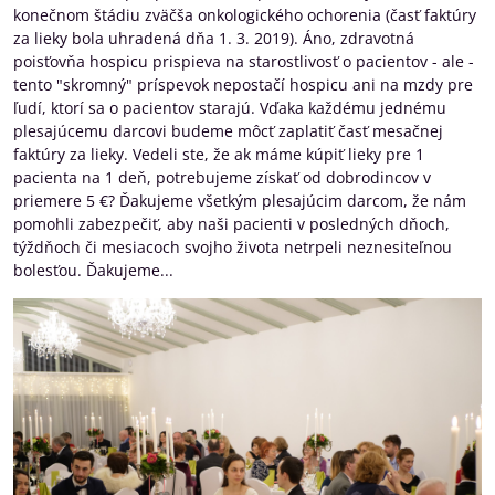
konečnom štádiu zväčša onkologického ochorenia (časť faktúry
za lieky bola uhradená dňa 1. 3. 2019). Áno, zdravotná
poisťovňa hospicu prispieva na starostlivosť o pacientov - ale -
tento "skromný" príspevok nepostačí hospicu ani na mzdy pre
ľudí, ktorí sa o pacientov starajú. Vďaka každému jednému
plesajúcemu darcovi budeme môcť zaplatiť časť mesačnej
faktúry za lieky. Vedeli ste, že ak máme kúpiť lieky pre 1
pacienta na 1 deň, potrebujeme získať od dobrodincov v
priemere 5 €? Ďakujeme všetkým plesajúcim darcom, že nám
pomohli zabezpečiť, aby naši pacienti v posledných dňoch,
týždňoch či mesiacoch svojho života netrpeli neznesiteľnou
bolesťou. Ďakujeme...