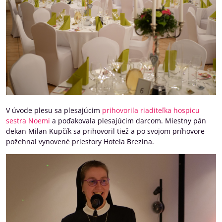
V úvode plesu sa plesajúcim
prihovorila riaditeľka hospicu
sestra Noemi
a poďakovala plesajúcim darcom. Miestny pán
dekan Milan Kupčík sa prihovoril tiež a po svojom príhovore
požehnal vynovené priestory Hotela Brezina.