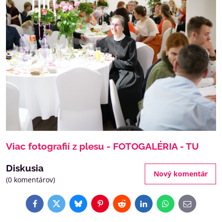
Viac fotografií z plesu - FOTOGALÉRIA - TU
Diskusia
Nový komentár
(0 komentárov)
Facebook
Twitter
Bluesky
Pinterest
Reddit
LinkedIn
WhatsApp
E-
mail