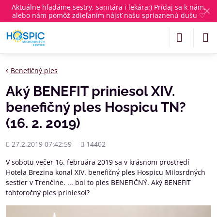
Aktuálne
hľadáme sestry, sanitára i lekára
:) Pridaj sa k nám,
✕
alebo nám pomôž zdieľaním nájsť našu spriaznenú dušu ♡
Benefičný ples
Aký BENEFIT priniesol XIV.
benefičný ples Hospicu TN?
(16. 2. 2019)
Pridané
Počet
27.2.2019 07:42:59
14402
zobrazení
V sobotu večer 16. februára 2019 sa v krásnom prostredí
Hotela Brezina konal XIV. benefičný ples Hospicu Milosrdných
sestier v Trenčíne. ... bol to ples BENEFIČNÝ. Aký BENEFIT
tohtoročný ples priniesol?