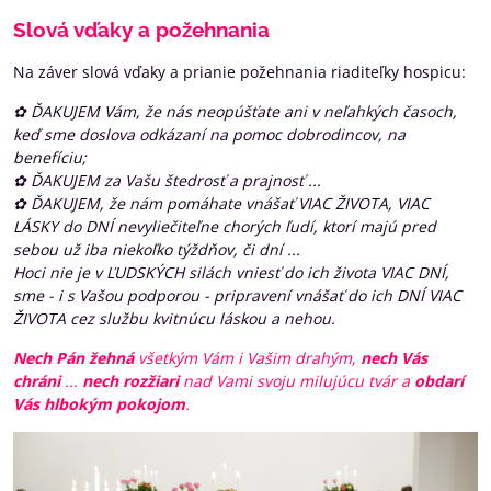
Slová vďaky a požehnania
Na záver slová vďaky a prianie požehnania riaditeľky hospicu:
✿ ĎAKUJEM Vám, že nás neopúšťate ani v neľahkých časoch,
keď sme doslova odkázaní na pomoc dobrodincov, na
benefíciu;
✿ ĎAKUJEM za Vašu štedrosť a prajnosť ...
✿ ĎAKUJEM, že nám pomáhate vnášať VIAC ŽIVOTA, VIAC
LÁSKY do DNÍ nevyliečiteľne chorých ľudí, ktorí majú pred
sebou už iba niekoľko týždňov, či dní ...
Hoci nie je v ĽUDSKÝCH silách vniesť do ich života VIAC DNÍ,
sme - i s Vašou podporou - pripravení vnášať do ich DNÍ VIAC
ŽIVOTA cez službu kvitnúcu láskou a nehou.
Nech Pán
žehná
všetkým Vám i Vašim drahým,
nech Vás
chráni
...
nech rozžiari
nad Vami svoju milujúcu tvár a
obdarí
Vás hlbokým pokojom
.