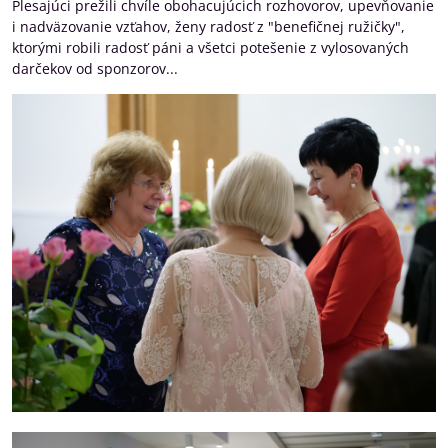
Plesajúci prežili chvíle obohacujúcich rozhovorov, upevňovanie
i nadväzovanie vzťahov, ženy radosť z "benefičnej ružičky",
ktorými robili radosť páni a všetci potešenie z vylosovaných
darčekov od sponzorov...