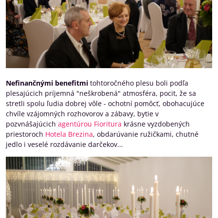
Nefinančnými benefitmi
tohtoročného plesu boli podľa
plesajúcich príjemná "neškrobená" atmosféra, pocit, že sa
stretli spolu ľudia dobrej vôle - ochotní pomôcť, obohacujúce
chvíle vzájomných rozhovorov a zábavy, bytie v
pozvnášajúcich
agentúrou Fioritura
krásne vyzdobených
priestoroch
Hotela Brezina
, obdarúvanie ružičkami, chutné
jedlo i veselé rozdávanie darčekov...