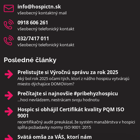
info​@hospictn​.sk
všeobecný kontaktný mail
0918 606 261
všeobecný telefonický kontakt
032/7417 011
všeobecný telefonický kontakt
Posledné články
Prelistujte si Výročnú správu za rok 2025
Aký bol rok 2025 očami tých, ktorí z nášho hospicu vytvárajú
miesto dýchajúce DOMOVom?
Prečítajte si najnovšie #pribehyzhospicu
...hoci nevládzem, nestrácam svoju hodnotu
Hospic si obhájil Certifikát kvality PQM ISO
9001
recertifikačný audit preukázal, že systém manažérstva v hospici
spĺňa požiadavky normy ISO 9001: 2015
Svätá omša za VÁS, ktorí nám