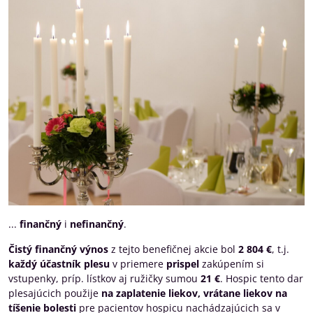
...
finančný
i
nefinančný
.
Čistý finančný výnos
z tejto benefičnej akcie bol
2 804 €
, t.j.
každý účastník plesu
v priemere
prispel
zakúpením si
vstupenky, príp. lístkov aj ružičky sumou
21 €
. Hospic tento dar
plesajúcich použije
na zaplatenie liekov, vrátane liekov na
tíšenie bolesti
pre pacientov hospicu nachádzajúcich sa v