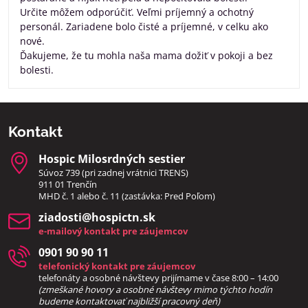
Určite môžem odporúčiť. Veľmi príjemný a ochotný
personál. Zariadene bolo čisté a príjemné, v celku ako
nové.
Ďakujeme, že tu mohla naša mama dožiť v pokoji a bez
bolesti.
Kontakt
Hospic Milosrdných sestier
Súvoz 739 (pri zadnej vrátnici TRENS)
911 01 Trenčín
MHD č. 1 alebo č. 11 (zastávka: Pred Poľom)
ziadosti​@hospictn​.sk
e-mailový kontakt pre záujemcov
0901 90 90 11
telefonický kontakt pre záujemcov
telefonáty a osobné návštevy prijímame v čase 8:00 – 14:00
(zmeškané hovory a osobné návštevy mimo týchto hodín
bud
eme kontaktovať najbližší pracovný deň)