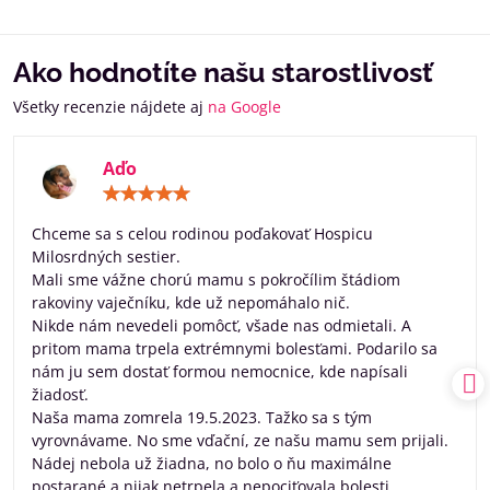
Ako hodnotíte našu starostlivosť
Všetky recenzie nájdete aj
na Google
Aďo
Hodnotenie:
5
/
Chceme sa s celou rodinou poďakovať Hospicu
5
Milosrdných sestier.
Mali sme vážne chorú mamu s pokročílim štádiom
rakoviny vaječníku, kde už nepomáhalo nič.
Nikde nám nevedeli pomôcť, všade nas odmietali. A
pritom mama trpela extrémnymi bolesťami. Podarilo sa
nám ju sem dostať formou nemocnice, kde napísali
žiadosť.
Naša mama zomrela 19.5.2023. Tažko sa s tým
vyrovnávame. No sme vďační, ze našu mamu sem prijali.
Nádej nebola už žiadna, no bolo o ňu maximálne
postarané a nijak netrpela a nepociťovala bolesti.