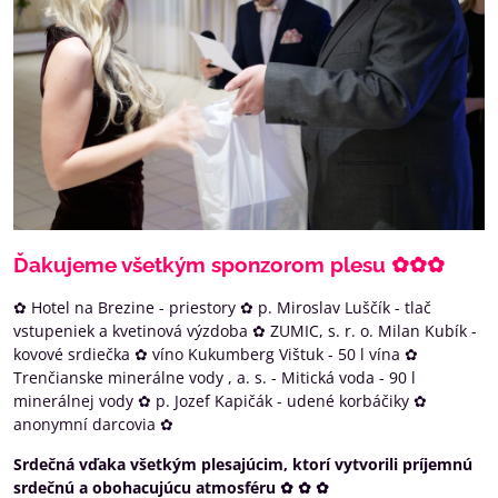
Ďakujeme všetkým sponzorom plesu ✿✿✿
✿ Hotel na Brezine - priestory ✿ p. Miroslav Luščík - tlač
vstupeniek a kvetinová výzdoba ✿ ZUMIC, s. r. o. Milan Kubík -
kovové srdiečka ✿ víno Kukumberg Vištuk - 50 l vína ✿
Trenčianske minerálne vody , a. s. - Mitická voda - 90 l
minerálnej vody ✿ p. Jozef Kapičák - udené korbáčiky ✿
anonymní darcovia ✿
Srdečná vďaka všetkým plesajúcim, ktorí vytvorili príjemnú
srdečnú a obohacujúcu atmosféru ✿ ✿ ✿