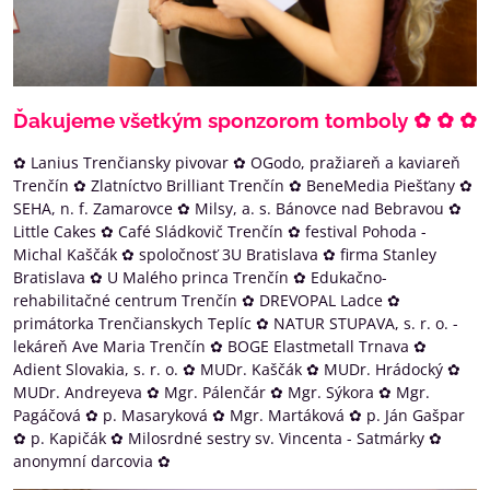
Ďakujeme všetkým sponzorom tomboly ✿ ✿ ✿
✿ Lanius Trenčiansky pivovar ✿ OGodo, pražiareň a kaviareň
Trenčín ✿ Zlatníctvo Brilliant Trenčín ✿ BeneMedia Piešťany ✿
SEHA, n. f. Zamarovce ✿ Milsy, a. s. Bánovce nad Bebravou ✿
Little Cakes ✿ Café Sládkovič Trenčín ✿ festival Pohoda -
Michal Kaščák ✿ spoločnosť 3U Bratislava ✿ firma Stanley
Bratislava ✿ U Malého princa Trenčín ✿ Edukačno-
rehabilitačné centrum Trenčín ✿ DREVOPAL Ladce ✿
primátorka Trenčianskych Teplíc ✿ NATUR STUPAVA, s. r. o. -
lekáreň Ave Maria Trenčín ✿ BOGE Elastmetall Trnava ✿
Adient Slovakia, s. r. o. ✿ MUDr. Kaščák ✿ MUDr. Hrádocký ✿
MUDr. Andreyeva ✿ Mgr. Pálenčár ✿ Mgr. Sýkora ✿ Mgr.
Pagáčová ✿ p. Masaryková ✿ Mgr. Martáková ✿ p. Ján Gašpar
✿ p. Kapičák ✿ Milosrdné sestry sv. Vincenta - Satmárky ✿
anonymní darcovia ✿