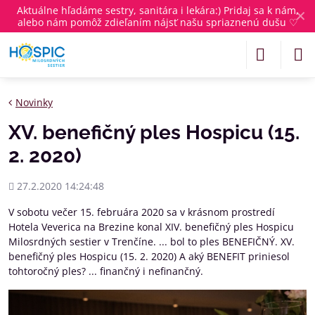
Aktuálne
hľadáme sestry, sanitára i lekára
:) Pridaj sa k nám,
✕
alebo nám pomôž zdieľaním nájsť našu spriaznenú dušu ♡
Novinky
XV. benefičný ples Hospicu (15.
2. 2020)
Pridané
27.2.2020 14:24:48
V sobotu večer 15. februára 2020 sa v krásnom prostredí
Hotela Veverica na Brezine konal XIV. benefičný ples Hospicu
Milosrdných sestier v Trenčíne. ... bol to ples BENEFIČNÝ. XV.
benefičný ples Hospicu (15. 2. 2020) A aký BENEFIT priniesol
tohtoročný ples? ... finančný i nefinančný.