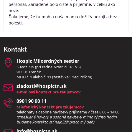
personál. Zariadene bolo čisté a príjemné, v celku ako
nové.
Ďakujeme, že tu mohla naša mama dožiť v pokoji a bez
bolesti.
Kontakt
Hospic Milosrdných sestier
Súvoz 739 (pri zadnej vrátnici TRENS)
911 01 Trenčín
MHD č. 1 alebo č. 11 (zastávka: Pred Poľom)
ziadosti​@hospictn​.sk
e-mailový kontakt pre záujemcov
0901 90 90 11
telefonický kontakt pre záujemcov
telefonáty a osobné návštevy prijímame v čase 8:00 – 14:00
(zmeškané hovory a osobné návštevy mimo týchto hodín
bud
eme kontaktovať najbližší pracovný deň)
info​@hospictn​.sk