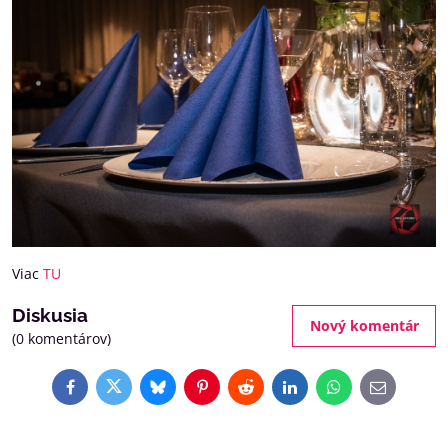
Viac
TU
Diskusia
Nový komentár
(0 komentárov)
Facebook
Twitter
Bluesky
Pinterest
Reddit
LinkedIn
WhatsApp
E-
mail