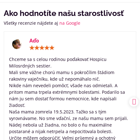
Ako hodnotíte našu starostlivosť
Všetky recenzie nájdete aj
na Google
Aďo
Hodnotenie:
5
/
Chceme sa s celou rodinou poďakovať Hospicu
5
Milosrdných sestier.
Mali sme vážne chorú mamu s pokročílim štádiom
rakoviny vaječníku, kde už nepomáhalo nič.
Nikde nám nevedeli pomôcť, všade nas odmietali. A
pritom mama trpela extrémnymi bolesťami. Podarilo sa
nám ju sem dostať formou nemocnice, kde napísali
žiadosť.
Naša mama zomrela 19.5.2023. Tažko sa s tým
vyrovnávame. No sme vďační, ze našu mamu sem prijali.
Nádej nebola už žiadna, no bolo o ňu maximálne
postarané a nijak netrpela a nepociťovala bolesti.
Určite môžem odporúčiť. Veľmi príjemný a ochotný