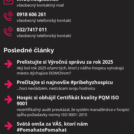
všeobecný kontaktný mail
0918 606 261
všeobecný telefonický kontakt
032/7417 011
všeobecný telefonický kontakt
Posledné články
Prelistujte si Výročnú správu za rok 2025
Aký bol rok 2025 očami tých, ktorí z nášho hospicu vytvárajú
miesto dýchajúce DOMOVom?
Prečítajte si najnovšie #pribehyzhospicu
...hoci nevládzem, nestrácam svoju hodnotu
Hospic si obhájil Certifikát kvality PQM ISO
9001
recertifikačný audit preukázal, že systém manažérstva v hospici
spĺňa požiadavky normy ISO 9001: 2015
Svätá omša za VÁS, ktorí nám
#PomahatePomahat