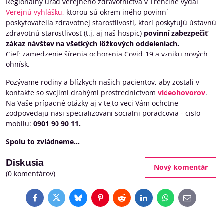
Regionálny úrad verejného zdravotníctva v Trenčíne vydal
Verejnú vyhlášku
, ktorou sú okrem iného povinní
poskytovatelia zdravotnej starostlivosti, ktorí poskytujú ústavnú
zdravotnú starostlivosť (t.j. aj náš hospic)
povinní zabezpečiť
zákaz návštev na všetkých lôžkových oddeleniach.
Cieľ: zamedzenie šírenia ochorenia Covid-19 a vzniku nových
ohnísk.
Pozývame rodiny a blízkych našich pacientov, aby zostali v
kontakte so svojimi drahými prostredníctvom
videohovorov
.
Na Vaše prípadné otázky aj v tejto veci Vám ochotne
zodpovedajú naši špecializovaní sociálni poradcovia - číslo
mobilu:
0901 90 90 11.
Spolu to zvládneme...
Diskusia
Nový komentár
(0 komentárov)
Facebook
Twitter
Bluesky
Pinterest
Reddit
LinkedIn
WhatsApp
E-
mail