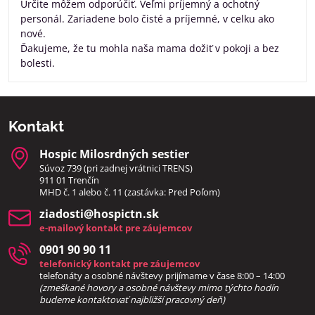
Určite môžem odporúčiť. Veľmi príjemný a ochotný
personál. Zariadene bolo čisté a príjemné, v celku ako
nové.
Ďakujeme, že tu mohla naša mama dožiť v pokoji a bez
bolesti.
Kontakt
Hospic Milosrdných sestier
Súvoz 739 (pri zadnej vrátnici TRENS)
911 01 Trenčín
MHD č. 1 alebo č. 11 (zastávka: Pred Poľom)
ziadosti​@hospictn​.sk
e-mailový kontakt pre záujemcov
0901 90 90 11
telefonický kontakt pre záujemcov
telefonáty a osobné návštevy prijímame v čase 8:00 – 14:00
(zmeškané hovory a osobné návštevy mimo týchto hodín
bud
eme kontaktovať najbližší pracovný deň)