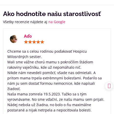
Ako hodnotíte našu starostlivosť
Všetky recenzie nájdete aj
na Google
Aďo
Hodnotenie:
5
/
Chceme sa s celou rodinou poďakovať Hospicu
5
Milosrdných sestier.
Mali sme vážne chorú mamu s pokročílim štádiom
rakoviny vaječníku, kde už nepomáhalo nič.
Nikde nám nevedeli pomôcť, všade nas odmietali. A
pritom mama trpela extrémnymi bolesťami. Podarilo sa
nám ju sem dostať formou nemocnice, kde napísali
žiadosť.
Naša mama zomrela 19.5.2023. Tažko sa s tým
vyrovnávame. No sme vďační, ze našu mamu sem prijali.
Nádej nebola už žiadna, no bolo o ňu maximálne
postarané a nijak netrpela a nepociťovala bolesti.