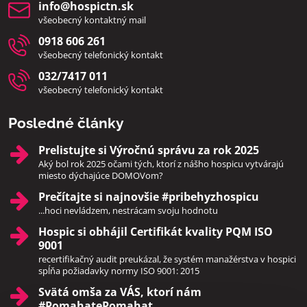
info​@hospictn​.sk
všeobecný kontaktný mail
0918 606 261
všeobecný telefonický kontakt
032/7417 011
všeobecný telefonický kontakt
Posledné články
Prelistujte si Výročnú správu za rok 2025
Aký bol rok 2025 očami tých, ktorí z nášho hospicu vytvárajú
miesto dýchajúce DOMOVom?
Prečítajte si najnovšie #pribehyzhospicu
...hoci nevládzem, nestrácam svoju hodnotu
Hospic si obhájil Certifikát kvality PQM ISO
9001
recertifikačný audit preukázal, že systém manažérstva v hospici
spĺňa požiadavky normy ISO 9001: 2015
Svätá omša za VÁS, ktorí nám
#PomahatePomahat