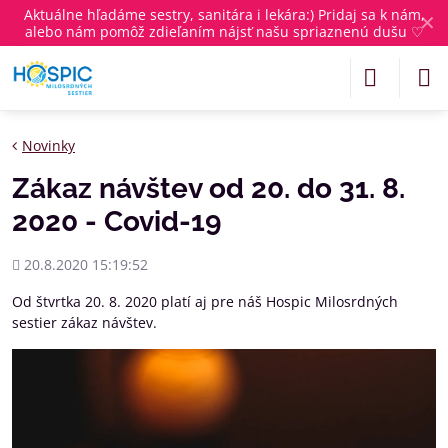
Aktuálne
hľadáme sestry, sanitára i lekára
:) Pridaj sa k nám,
✕
alebo nám pomôž zdieľaním nájsť našu spriaznenú dušu ♡
Novinky
Zákaz návštev od 20. do 31. 8.
2020 - Covid-19
Pridané
20.8.2020 15:19:52
Od štvrtka 20. 8. 2020 platí aj pre náš Hospic Milosrdných
sestier zákaz návštev.