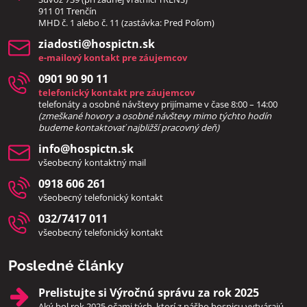
911 01 Trenčín
MHD č. 1 alebo č. 11 (zastávka: Pred Poľom)
ziadosti​@hospictn​.sk
e-mailový kontakt pre záujemcov
0901 90 90 11
telefonický kontakt pre záujemcov
telefonáty a osobné návštevy prijímame v čase 8:00 – 14:00
(zmeškané hovory a osobné návštevy mimo týchto hodín
bud
eme kontaktovať najbližší pracovný deň)
info​@hospictn​.sk
všeobecný kontaktný mail
0918 606 261
všeobecný telefonický kontakt
032/7417 011
všeobecný telefonický kontakt
Posledné články
Prelistujte si Výročnú správu za rok 2025
Aký bol rok 2025 očami tých, ktorí z nášho hospicu vytvárajú