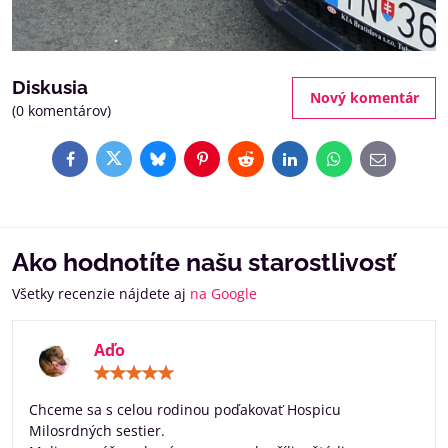
Diskusia
Nový komentár
(0 komentárov)
Facebook
Twitter
Bluesky
Pinterest
Reddit
LinkedIn
WhatsApp
E-
mail
Ako hodnotíte našu starostlivosť
Všetky recenzie nájdete aj
na Google
Aďo
Hodnotenie:
5
/
Chceme sa s celou rodinou poďakovať Hospicu
5
Milosrdných sestier.