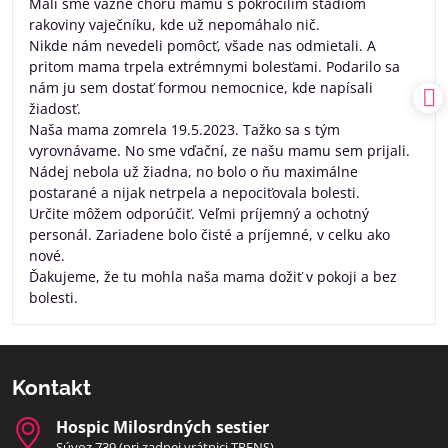
Mali sme vážne chorú mamu s pokročílim štádiom
rakoviny vaječníku, kde už nepomáhalo nič.
Nikde nám nevedeli pomôcť, všade nas odmietali. A
pritom mama trpela extrémnymi bolesťami. Podarilo sa
nám ju sem dostať formou nemocnice, kde napísali
žiadosť.
Naša mama zomrela 19.5.2023. Tažko sa s tým
vyrovnávame. No sme vďační, ze našu mamu sem prijali.
Nádej nebola už žiadna, no bolo o ňu maximálne
postarané a nijak netrpela a nepociťovala bolesti.
Určite môžem odporúčiť. Veľmi príjemný a ochotný
personál. Zariadene bolo čisté a príjemné, v celku ako
nové.
Ďakujeme, že tu mohla naša mama dožiť v pokoji a bez
bolesti.
Kontakt
Hospic Milosrdných sestier
Súvoz 739 (pri zadnej vrátnici TRENS)