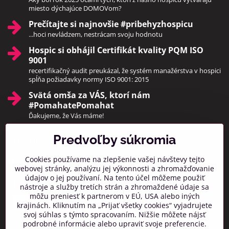
miesto dýchajúce DOMOVom?
Prečítajte si najnovšie #pribehyzhospicu
...hoci nevládzem, nestrácam svoju hodnotu
Hospic si obhájil Certifikát kvality PQM ISO
9001
recertifikačný audit preukázal, že systém manažérstva v hospici
spĺňa požiadavky normy ISO 9001: 2015
Svätá omša za VÁS, ktorí nám
#PomahatePomahat
Ďakujeme, že Vás máme!
Predvoľby súkromia
Pridajte sa k nám
Cookies používame na zlepšenie vašej návštevy tejto
Facebook
Instagram
webovej stránky, analýzu jej výkonnosti a zhromažďovanie
údajov o jej používaní. Na tento účel môžeme použiť
Prihlásiť na odber noviniek
nástroje a služby tretích strán a zhromaždené údaje sa
môžu preniesť k partnerom v EÚ, USA alebo iných
krajinách. Kliknutím na „Prijať všetky cookies“ vyjadrujete
svoj súhlas s týmto spracovaním. Nižšie môžete nájsť
podrobné informácie alebo upraviť svoje preferencie.