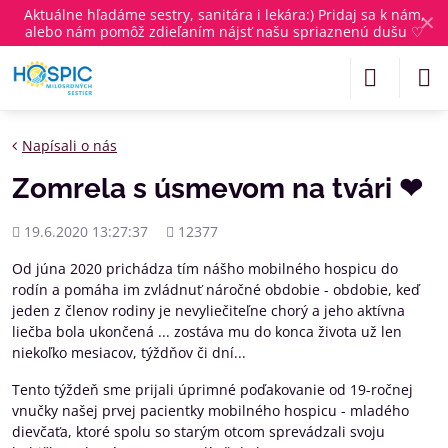
Aktuálne
hľadáme sestry, sanitára i lekára
:) Pridaj sa k nám,
✕
alebo nám pomôž zdieľaním nájsť našu spriaznenú dušu ♡
Napísali o nás
Zomrela s úsmevom na tvári ❤
Pridané
Počet
19.6.2020 13:27:37
12377
zobrazení
Od júna 2020 prichádza tím nášho mobilného hospicu do
rodín a pomáha im zvládnuť náročné obdobie - obdobie, keď
jeden z členov rodiny je nevyliečiteľne chorý a jeho aktívna
liečba bola ukončená ... zostáva mu do konca života už len
niekoľko mesiacov, týždňov či dní...
Tento týždeň sme prijali úprimné poďakovanie od 19-ročnej
vnučky našej prvej pacientky mobilného hospicu - mladého
dievčaťa, ktoré spolu so starým otcom sprevádzali svoju