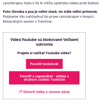
canisterapiu mala o 50 % nižšiu spotrebu liekov proti bolesti.
Puto človeka a psa je veľmi staré, no stále veľmi prínosné.
Pozývame Vás nahliadnuť do praxe canisterapie v Hospici
Milosrdných sestier v Trenčíne:
Videá Youtube sú blokované Voľbami
súkromia
Prajete si načítať Youtube video?
Povoliť tentokrát
Povoliť a zapamätať - súhlas s
druhom cookie: Funkčné
Otvoriť video v novom okne