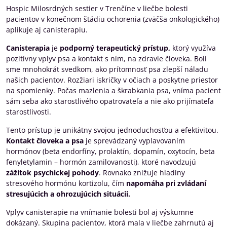
Hospic Milosrdných sestier v Trenčíne v liečbe bolesti
pacientov v konečnom štádiu ochorenia (zväčša onkologického)
aplikuje aj canisterapiu.
Canisterapia
je
podporný terapeutický prístup,
ktorý využíva
pozitívny vplyv psa a kontakt s ním, na zdravie človeka. Boli
sme mnohokrát svedkom, ako prítomnosť psa zlepší náladu
našich pacientov. Rozžiari iskričky v očiach a poskytne priestor
na spomienky. Počas mazlenia a škrabkania psa, vníma pacient
sám seba ako starostlivého opatrovateľa a nie ako prijímateľa
starostlivosti.
Tento prístup je unikátny svojou jednoduchosťou a efektivitou.
Kontakt človeka a psa
je sprevádzaný vyplavovaním
hormónov (beta endorfíny, prolaktín, dopamín, oxytocín, beta
fenyletylamin – hormón zamilovanosti), ktoré navodzujú
zážitok psychickej pohody
. Rovnako znižuje hladiny
stresového hormónu kortizolu, čím
napomáha pri zvládaní
stresujúcich a ohrozujúcich situácii.
Vplyv canisterapie na vnímanie bolesti bol aj výskumne
dokázaný. Skupina pacientov, ktorá mala v liečbe zahrnutú aj