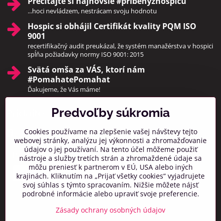
Prečítajte si najnovšie #pribehyzhospicu
...hoci nevládzem, nestrácam svoju hodnotu
Hospic si obhájil Certifikát kvality PQM ISO
9001
recertifikačný audit preukázal, že systém manažérstva v hospici
spĺňa požiadavky normy ISO 9001: 2015
Svätá omša za VÁS, ktorí nám
#PomahatePomahat
Ďakujeme, že Vás máme!
Predvoľby súkromia
Pridajte sa k nám
Cookies používame na zlepšenie vašej návštevy tejto
Facebook
Instagram
webovej stránky, analýzu jej výkonnosti a zhromažďovanie
údajov o jej používaní. Na tento účel môžeme použiť
Prihlásiť na odber noviniek
nástroje a služby tretích strán a zhromaždené údaje sa
môžu preniesť k partnerom v EÚ, USA alebo iných
krajinách. Kliknutím na „Prijať všetky cookies“ vyjadrujete
svoj súhlas s týmto spracovaním. Nižšie môžete nájsť
podrobné informácie alebo upraviť svoje preferencie.
Zásady ochrany osobných údajov