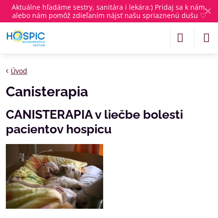
Aktuálne
hľadáme sestry, sanitára i lekára
:) Pridaj sa k nám,
✕
alebo nám pomôž zdieľaním nájsť našu spriaznenú dušu ♡
Úvod
Canisterapia
CANISTERAPIA v liečbe bolesti
pacientov hospicu