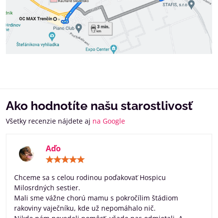
Ako hodnotíte našu starostlivosť
Všetky recenzie nájdete aj
na Google
Aďo
Hodnotenie:
5
/
Chceme sa s celou rodinou poďakovať Hospicu
5
Milosrdných sestier.
Mali sme vážne chorú mamu s pokročílim štádiom
rakoviny vaječníku, kde už nepomáhalo nič.