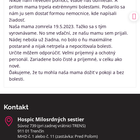
Nikde nám nevedeli pomôcť, všade nas odmietali. A
pritom mama trpela extrémnymi bolesťami. Podarilo sa
nám ju sem dostať formou nemocnice, kde napísali
žiadosť.
Naša mama zomrela 19.5.2023. Tažko sa s tým
vyrovnávame. No sme vďační, ze našu mamu sem prijali.
Nádej nebola už žiadna, no bolo o ňu maximálne
postarané a nijak netrpela a nepociťovala bolesti.
Určite môžem odporúčiť. Veľmi príjemný a ochotný
personál. Zariadene bolo čisté a príjemné, v celku ako
nové.
Ďakujeme, že tu mohla naša mama dožiť v pokoji a bez
bolesti.
Kontakt
Hospic Milosrdných sestier
Súvoz 739 (pri zadnej vrátnici TRENS)
911 01 Trenčín
MHD č. 1 alebo č. 11 (zastávka: Pred Poľom)