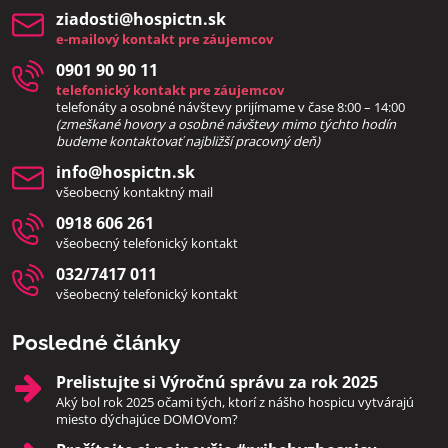
ziadosti​@hospictn​.sk
e-mailový kontakt pre záujemcov
0901 90 90 11
telefonický kontakt pre záujemcov
telefonáty a osobné návštevy prijímame v čase 8:00 – 14:00
(zmeškané hovory a osobné návštevy mimo týchto hodín
bud
eme kontaktovať najbližší pracovný deň)
info​@hospictn​.sk
všeobecný kontaktný mail
0918 606 261
všeobecný telefonický kontakt
032/7417 011
všeobecný telefonický kontakt
Posledné články
Prelistujte si Výročnú správu za rok 2025
Aký bol rok 2025 očami tých, ktorí z nášho hospicu vytvárajú
miesto dýchajúce DOMOVom?