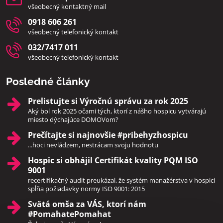
všeobecný kontaktný mail
0918 606 261
všeobecný telefonický kontakt
032/7417 011
všeobecný telefonický kontakt
Posledné články
Prelistujte si Výročnú správu za rok 2025
Aký bol rok 2025 očami tých, ktorí z nášho hospicu vytvárajú
miesto dýchajúce DOMOVom?
Prečítajte si najnovšie #pribehyzhospicu
...hoci nevládzem, nestrácam svoju hodnotu
Hospic si obhájil Certifikát kvality PQM ISO
9001
recertifikačný audit preukázal, že systém manažérstva v hospici
spĺňa požiadavky normy ISO 9001: 2015
Svätá omša za VÁS, ktorí nám
#PomahatePomahat