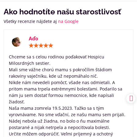
Ako hodnotíte našu starostlivosť
Všetky recenzie nájdete aj
na Google
Aďo
Hodnotenie:
5
/
Chceme sa s celou rodinou poďakovať Hospicu
5
Milosrdných sestier.
Mali sme vážne chorú mamu s pokročílim štádiom
rakoviny vaječníku, kde už nepomáhalo nič.
Nikde nám nevedeli pomôcť, všade nas odmietali. A
pritom mama trpela extrémnymi bolesťami. Podarilo sa
nám ju sem dostať formou nemocnice, kde napísali
žiadosť.
Naša mama zomrela 19.5.2023. Tažko sa s tým
vyrovnávame. No sme vďační, ze našu mamu sem prijali.
Nádej nebola už žiadna, no bolo o ňu maximálne
postarané a nijak netrpela a nepociťovala bolesti.
Určite môžem odporúčiť. Veľmi príjemný a ochotný