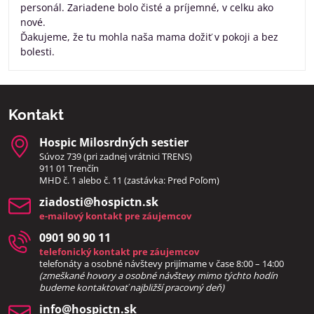
personál. Zariadene bolo čisté a príjemné, v celku ako
nové.
Ďakujeme, že tu mohla naša mama dožiť v pokoji a bez
bolesti.
Kontakt
Hospic Milosrdných sestier
Súvoz 739 (pri zadnej vrátnici TRENS)
911 01 Trenčín
MHD č. 1 alebo č. 11 (zastávka: Pred Poľom)
ziadosti​@hospictn​.sk
e-mailový kontakt pre záujemcov
0901 90 90 11
telefonický kontakt pre záujemcov
telefonáty a osobné návštevy prijímame v čase 8:00 – 14:00
(zmeškané hovory a osobné návštevy mimo týchto hodín
bud
eme kontaktovať najbližší pracovný deň)
info​@hospictn​.sk