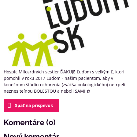
Hospic Milosrdných sestier ĎAKUJE Ľuďom s veľkým Ľ, ktorí
pomohli v roku 2017 Ľuďom - našim pacientom, aby v
konečnom štádiu ochorenia (zväčša onkologického) netrpeli
neznesiteľnou BOLESŤOU a neboli SAMI ✿
Späť na príspevok
Komentáre (0)
Nový komentár