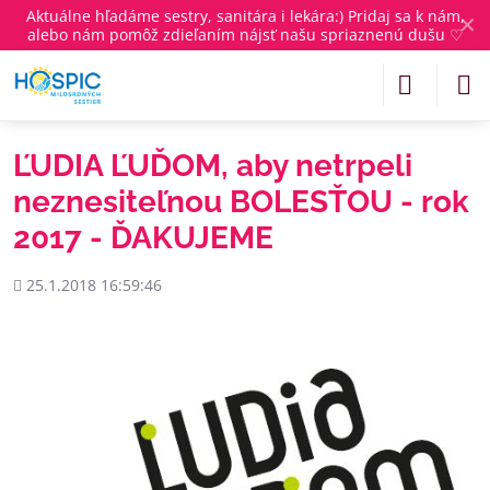
Aktuálne
hľadáme sestry, sanitára i lekára
:) Pridaj sa k nám,
✕
alebo nám pomôž zdieľaním nájsť našu spriaznenú dušu ♡
ĽUDIA ĽUĎOM, aby netrpeli
neznesiteľnou BOLESŤOU - rok
2017 - ĎAKUJEME
Pridané
25.1.2018 16:59:46