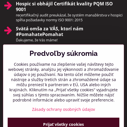
Hospic si obhájil Certifikát kvality PQM ISO
9001
recertifikačný audit preukázal, že systém manažérstva v hospici
spĺňa požiadavky normy ISO 9001: 2015
Svätá omša za VÁS, ktorí nám
#PomahatePomahat
Ďakujeme, že Vás máme!
Predvoľby súkromia
Pridajte sa k nám
Cookies používame na zlepšenie vašej návštevy tejto
Facebook
Instagram
webovej stránky, analýzu jej výkonnosti a zhromažďovanie
údajov o jej používaní. Na tento účel môžeme použiť
Prihlásiť na odber noviniek
nástroje a služby tretích strán a zhromaždené údaje sa
môžu preniesť k partnerom v EÚ, USA alebo iných
krajinách. Kliknutím na „Prijať všetky cookies“ vyjadrujete
svoj súhlas s týmto spracovaním. Nižšie môžete nájsť
podrobné informácie alebo upraviť svoje preferencie.
Zásady ochrany osobných údajov
Prijať všetky cookies
©
2026
Copyright