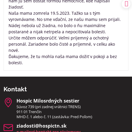
nám ju sem dostať formou nemocnice, kde napísali
žiadosť.
Naša mama zomrela 19.5.2023. Tažko sa s tým
vyrovnávame. No sme vďační, ze našu mamu sem prijali.
Nádej nebola už žiadna, no bolo o ňu maximálne
postarané a nijak netrpela a nepociťovala bolesti.
Určite môžem odporúčiť. Veľmi príjemný a ochotný
personál. Zariadene bolo čisté a príjemné, v celku ako
nové.
Ďakujeme, že tu mohla naša mama dožiť v pokoji a bez
bolesti.
Kontakt
Hospic Milosrdných sestier
Súvoz 739 (pri zadnej vrátnici TRENS)
911 01 Trenčín
MHD č. 1 alebo č. 11 (zastávka: Pred Poľom)
ziadosti​@hospictn​.sk
e-mailový kontakt pre záujemcov