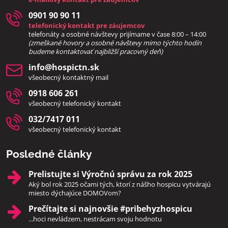
0901 90 90 11
telefonický kontakt pre záujemcov
telefonáty a osobné návštevy prijímame v čase 8:00 – 14:00
(zmeškané hovory a osobné návštevy mimo týchto hodín
bud
eme kontaktovať najbližší pracovný deň)
info​@hospictn​.sk
všeobecný kontaktný mail
0918 606 261
všeobecný telefonický kontakt
032/7417 011
všeobecný telefonický kontakt
Posledné články
Prelistujte si Výročnú správu za rok 2025
Aký bol rok 2025 očami tých, ktorí z nášho hospicu vytvárajú
miesto dýchajúce DOMOVom?
Prečítajte si najnovšie #pribehyzhospicu
...hoci nevládzem, nestrácam svoju hodnotu