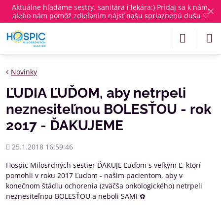
Aktuálne
hľadáme sestry, sanitára i lekára
:) Pridaj sa k nám,
✕
alebo nám pomôž zdieľaním nájsť našu spriaznenú dušu ♡
Novinky
ĽUDIA ĽUĎOM, aby netrpeli
neznesiteľnou BOLESŤOU - rok
2017 - ĎAKUJEME
Pridané
25.1.2018 16:59:46
Hospic Milosrdných sestier ĎAKUJE Ľuďom s veľkým Ľ, ktorí
pomohli v roku 2017 Ľuďom - našim pacientom, aby v
konečnom štádiu ochorenia (zväčša onkologického) netrpeli
neznesiteľnou BOLESŤOU a neboli SAMI ✿