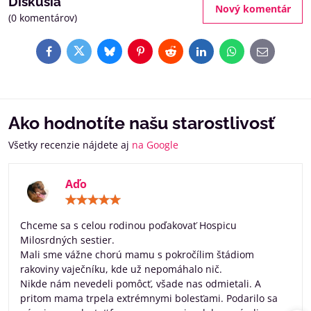
Diskusia
Nový komentár
(0 komentárov)
Facebook
Twitter
Bluesky
Pinterest
Reddit
LinkedIn
WhatsApp
E-
mail
Ako hodnotíte našu starostlivosť
Všetky recenzie nájdete aj
na Google
Aďo
Hodnotenie:
5
/
Chceme sa s celou rodinou poďakovať Hospicu
5
Milosrdných sestier.
Mali sme vážne chorú mamu s pokročílim štádiom
rakoviny vaječníku, kde už nepomáhalo nič.
Nikde nám nevedeli pomôcť, všade nas odmietali. A
pritom mama trpela extrémnymi bolesťami. Podarilo sa