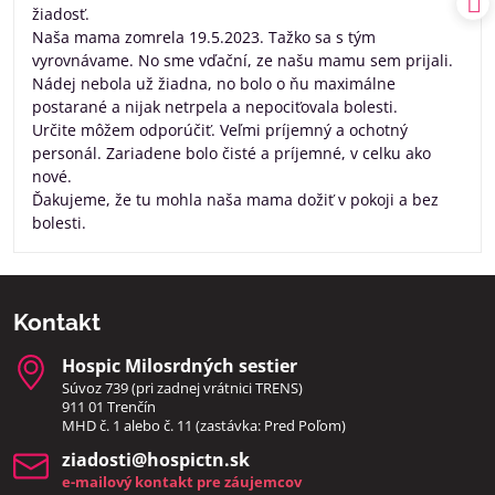
žiadosť.
Naša mama zomrela 19.5.2023. Tažko sa s tým
vyrovnávame. No sme vďační, ze našu mamu sem prijali.
Nádej nebola už žiadna, no bolo o ňu maximálne
postarané a nijak netrpela a nepociťovala bolesti.
Určite môžem odporúčiť. Veľmi príjemný a ochotný
personál. Zariadene bolo čisté a príjemné, v celku ako
nové.
Ďakujeme, že tu mohla naša mama dožiť v pokoji a bez
bolesti.
Kontakt
Hospic Milosrdných sestier
Súvoz 739 (pri zadnej vrátnici TRENS)
911 01 Trenčín
MHD č. 1 alebo č. 11 (zastávka: Pred Poľom)
ziadosti​@hospictn​.sk
e-mailový kontakt pre záujemcov