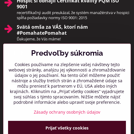
Hospic si obhájil Certifikát kvality PQM ISO
9001
recertifikačný audit preukázal, že systém manažérstva v hospici
spĺňa požiadavky normy ISO 9001: 2015
Svätá omša za VÁS, ktorí nám
#PomahatePomahat
Ďakujeme, že Vás máme!
Predvoľby súkromia
Pridajte sa k nám
Cookies používame na zlepšenie vašej návštevy tejto
Facebook
Instagram
webovej stránky, analýzu jej výkonnosti a zhromažďovanie
údajov o jej používaní. Na tento účel môžeme použiť
Prihlásiť na odber noviniek
nástroje a služby tretích strán a zhromaždené údaje sa
môžu preniesť k partnerom v EÚ, USA alebo iných
krajinách. Kliknutím na „Prijať všetky cookies“ vyjadrujete
svoj súhlas s týmto spracovaním. Nižšie môžete nájsť
podrobné informácie alebo upraviť svoje preferencie.
Zásady ochrany osobných údajov
Prijať všetky cookies
©
2026
Copyright