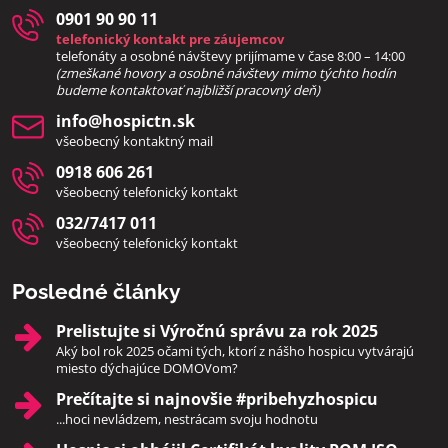
0901 90 90 11
telefonický kontakt pre záujemcov
telefonáty a osobné návštevy prijímame v čase 8:00 – 14:00
(zmeškané hovory a osobné návštevy mimo týchto hodín
bud
eme kontaktovať najbližší pracovný deň)
info​@hospictn​.sk
všeobecný kontaktný mail
0918 606 261
všeobecný telefonický kontakt
032/7417 011
všeobecný telefonický kontakt
Posledné články
Prelistujte si Výročnú správu za rok 2025
Aký bol rok 2025 očami tých, ktorí z nášho hospicu vytvárajú
miesto dýchajúce DOMOVom?
Prečítajte si najnovšie #pribehyzhospicu
...hoci nevládzem, nestrácam svoju hodnotu