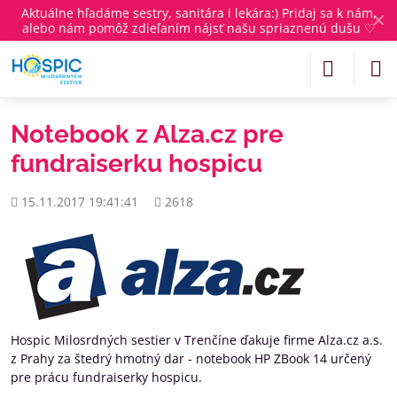
Aktuálne
hľadáme sestry, sanitára i lekára
:) Pridaj sa k nám,
✕
alebo nám pomôž zdieľaním nájsť našu spriaznenú dušu ♡
Notebook z Alza.cz pre
fundraiserku hospicu
Pridané
Počet
15.11.2017 19:41:41
2618
zobrazení
Hospic Milosrdných sestier v Trenčíne ďakuje firme Alza.cz a.s.
z Prahy za štedrý hmotný dar - notebook HP ZBook 14 určený
pre prácu fundraiserky hospicu.