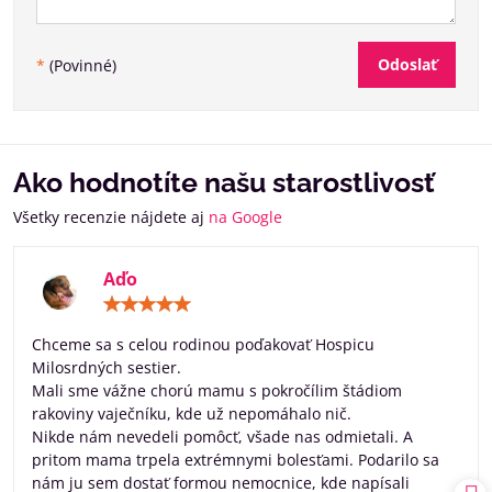
Odoslať
*
(Povinné)
Ako hodnotíte našu starostlivosť
Všetky recenzie nájdete aj
na Google
Aďo
Hodnotenie:
5
/
Chceme sa s celou rodinou poďakovať Hospicu
5
Milosrdných sestier.
Mali sme vážne chorú mamu s pokročílim štádiom
rakoviny vaječníku, kde už nepomáhalo nič.
Nikde nám nevedeli pomôcť, všade nas odmietali. A
pritom mama trpela extrémnymi bolesťami. Podarilo sa
nám ju sem dostať formou nemocnice, kde napísali