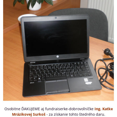
Osobitne ĎAKUJEME aj fundraiserke-dobrovoľníčke
Ing. Katke
Mrázikovej Surkoš
- za získanie tohto štedrého daru.