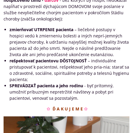
hospicového tímu -
darcov
- bez ktorých by hospic nedokázal
napĺňať v prostredí dýchajúcom DOMOVOM svoje poslanie v
službe nevyliečiteľne chorým pacientom v pokročilom štádiu
choroby (zväčša onkologickej):
zmierňovať UTRPENIE pacienta
– liečebné postupy v
hospici vedú k zmierneniu bolesti a iných neprí-jemných
prejavov choroby, k udržaniu najvyššej možnej kvality života
pacienta až do jeho smrti. Nejde o násilné predlžovanie
života ale ani jeho predčasné ukončenie eutanáziou.
rešpektovať pacientovu DÔSTOJNOSŤ
– individuálne
pristupovať k pacientovi, rešpektovať jeho pria-nia; starať sa
o zdravotné, sociálne, spirituálne potreby a telesnú hygienu
pacienta;
SPREVÁDZAŤ pacienta a jeho rodinu
- byť prítomný,
umožniť príbuzným nepretržité návštevy a pobyt pri
pacientovi, venovať sa pozostalým.
✿
Ď A K U J E M E
✿