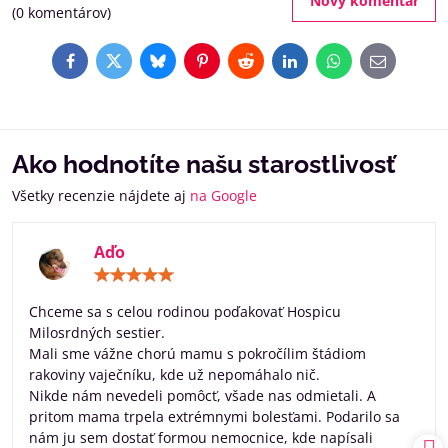
Nový komentár
(0 komentárov)
Facebook
Twitter
Bluesky
Pinterest
Reddit
LinkedIn
WhatsApp
E-
mail
Ako hodnotíte našu starostlivosť
Všetky recenzie nájdete aj
na Google
Aďo
Hodnotenie:
5
/
Chceme sa s celou rodinou poďakovať Hospicu
5
Milosrdných sestier.
Mali sme vážne chorú mamu s pokročílim štádiom
rakoviny vaječníku, kde už nepomáhalo nič.
Nikde nám nevedeli pomôcť, všade nas odmietali. A
pritom mama trpela extrémnymi bolesťami. Podarilo sa
nám ju sem dostať formou nemocnice, kde napísali