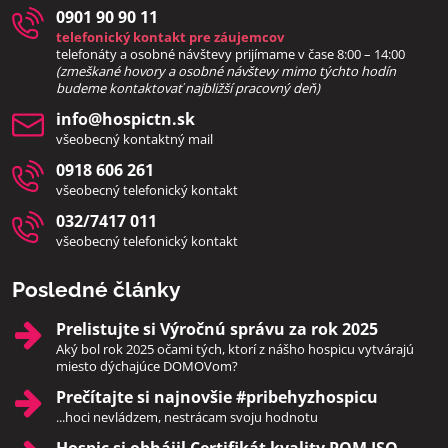
0901 90 90 11
telefonický kontakt pre záujemcov
telefonáty a osobné návštevy prijímame v čase 8:00 – 14:00
(zmeškané hovory a osobné návštevy mimo týchto hodín
bud
eme kontaktovať najbližší pracovný deň)
info​@hospictn​.sk
všeobecný kontaktný mail
0918 606 261
všeobecný telefonický kontakt
032/7417 011
všeobecný telefonický kontakt
Posledné články
Prelistujte si Výročnú správu za rok 2025
Aký bol rok 2025 očami tých, ktorí z nášho hospicu vytvárajú
miesto dýchajúce DOMOVom?
Prečítajte si najnovšie #pribehyzhospicu
...hoci nevládzem, nestrácam svoju hodnotu