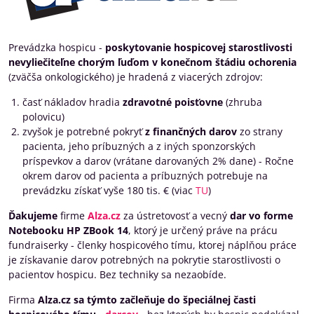
Prevádzka hospicu -
poskytovanie hospicovej starostlivosti
nevyliečiteľne chorým ľuďom v konečnom štádiu ochorenia
(zväčša onkologického) je hradená z viacerých zdrojov:
časť nákladov hradia
zdravotné poisťovne
(zhruba
polovicu)
zvyšok je potrebné pokryť
z finančných darov
zo strany
pacienta, jeho príbuzných a z iných sponzorských
príspevkov a darov (vrátane darovaných 2% dane) - Ročne
okrem darov od pacienta a príbuzných potrebuje na
prevádzku získať vyše 180 tis. € (viac
TU
)
Ďakujeme
firme
Alza.cz
za ústretovosť a vecný
dar vo forme
Notebooku HP ZBook 14
, ktorý je určený práve na prácu
fundraiserky - členky hospicového tímu, ktorej náplňou práce
je získavanie darov potrebných na pokrytie starostlivosti o
pacientov hospicu. Bez techniky sa nezaobíde.
Firma
Alza.cz sa týmto začleňuje do špeciálnej časti