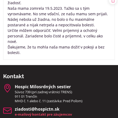
žiadosť.
Naša mama zomrela 19.5.2023. Tažko sa s tým
vyrovnávame. No sme vďační, ze našu mamu sem prijali.
Nádej nebola už žiadna, no bolo o ňu maximálne
postarané a nijak netrpela a nepociťovala bolesti.
Určite môžem odporúčiť. Veľmi príjemný a ochotný
personál. Zariadene bolo čisté a príjemné, v celku ako
nové.
Ďakujeme, že tu mohla naša mama dožiť v pokoji a bez
bolesti.
Kontakt
Hospic Milosrdných sestier
Súvoz 739 (pri zadnej vrátnici TRENS)
911 01 Trenčín
MHD č. 1 alebo č. 11 (zastávka: Pred Poľom)
ziadosti​@hospictn​.sk
e-mailový kontakt pre záujemcov