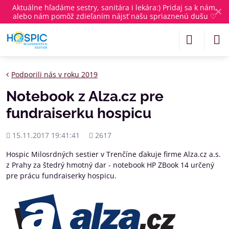
Aktuálne
hľadáme sestry, sanitára i lekára
:) Pridaj sa k nám,
✕
alebo nám pomôž zdieľaním nájsť našu spriaznenú dušu ♡
Podporili nás v roku 2019
Notebook z Alza.cz pre
fundraiserku hospicu
Pridané
Počet
15.11.2017 19:41:41
2617
zobrazení
Hospic Milosrdných sestier v Trenčíne ďakuje firme Alza.cz a.s.
z Prahy za štedrý hmotný dar - notebook HP ZBook 14 určený
pre prácu fundraiserky hospicu.