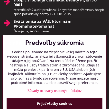
Hospic si obhájil Certifikát kvality PQM ISO
9001
recertifikačný audit preukázal, že systém manažérstva v hospici
spĺňa požiadavky normy ISO 9001: 2015
Svätá omša za VÁS, ktorí nám
#PomahatePomahat
Ďakujeme, že Vás máme!
Predvoľby súkromia
Pridajte sa k nám
Cookies používame na zlepšenie vašej návštevy tejto
Facebook
Instagram
webovej stránky, analýzu jej výkonnosti a zhromažďovanie
údajov o jej používaní. Na tento účel môžeme použiť
Prihlásiť na odber noviniek
nástroje a služby tretích strán a zhromaždené údaje sa
môžu preniesť k partnerom v EÚ, USA alebo iných
krajinách. Kliknutím na „Prijať všetky cookies“ vyjadrujete
svoj súhlas s týmto spracovaním. Nižšie môžete nájsť
podrobné informácie alebo upraviť svoje preferencie.
Zásady ochrany osobných údajov
Prijať všetky cookies
©
2026
Copyright
Predvoľby súkromia
Zásady ochrany osobných údajov