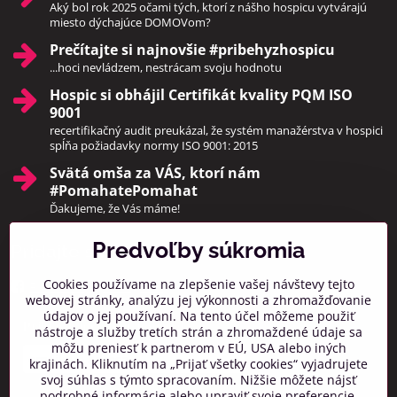
Aký bol rok 2025 očami tých, ktorí z nášho hospicu vytvárajú
miesto dýchajúce DOMOVom?
Prečítajte si najnovšie #pribehyzhospicu
...hoci nevládzem, nestrácam svoju hodnotu
Hospic si obhájil Certifikát kvality PQM ISO
9001
recertifikačný audit preukázal, že systém manažérstva v hospici
spĺňa požiadavky normy ISO 9001: 2015
Svätá omša za VÁS, ktorí nám
#PomahatePomahat
Ďakujeme, že Vás máme!
Predvoľby súkromia
Pridajte sa k nám
Cookies používame na zlepšenie vašej návštevy tejto
Facebook
Instagram
webovej stránky, analýzu jej výkonnosti a zhromažďovanie
údajov o jej používaní. Na tento účel môžeme použiť
Prihlásiť na odber noviniek
nástroje a služby tretích strán a zhromaždené údaje sa
môžu preniesť k partnerom v EÚ, USA alebo iných
krajinách. Kliknutím na „Prijať všetky cookies“ vyjadrujete
svoj súhlas s týmto spracovaním. Nižšie môžete nájsť
podrobné informácie alebo upraviť svoje preferencie.