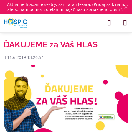
Aktuálne
hľadáme sestry, sanitára i lekára
:) Pridaj sa k nám,
✕
alebo nám pomôž zdieľaním nájsť našu spriaznenú dušu ♡
ĎAKUJEME za Váš HLAS
Pridané
11.6.2019 13:26:54