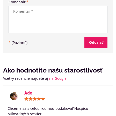
Komentár:
*
Odoslať
*
(Povinné)
Ako hodnotíte našu starostlivosť
Všetky recenzie nájdete aj
na Google
Aďo
Hodnotenie:
5
/
Chceme sa s celou rodinou poďakovať Hospicu
5
Milosrdných sestier.