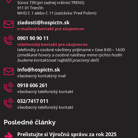
Súvoz 739 (pri zadnej vrátnici TRENS)
911 01 Trenčín
MHD č. 1 alebo č. 11 (zastávka: Pred Poľom)
ziadosti​@hospictn​.sk
e-mailový kontakt pre záujemcov
0901 90 90 11
telefonický kontakt pre záujemcov
telefonáty a osobné návštevy prijímame v čase 8:00 – 14:00
(zmeškané hovory a osobné návštevy mimo týchto hodín
bud
eme kontaktovať najbližší pracovný deň)
info​@hospictn​.sk
všeobecný kontaktný mail
0918 606 261
všeobecný telefonický kontakt
032/7417 011
všeobecný telefonický kontakt
Posledné články
Prelistujte si Výročnú správu za rok 2025