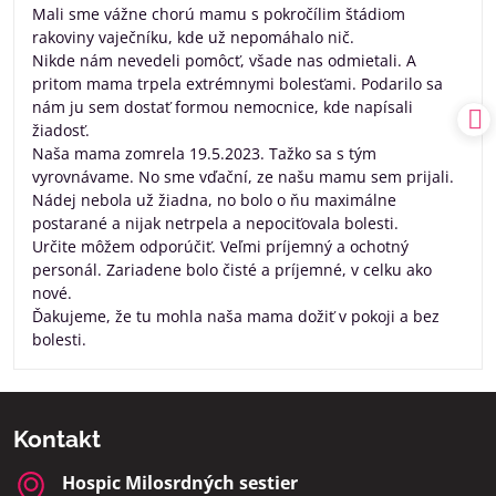
Mali sme vážne chorú mamu s pokročílim štádiom
rakoviny vaječníku, kde už nepomáhalo nič.
Nikde nám nevedeli pomôcť, všade nas odmietali. A
pritom mama trpela extrémnymi bolesťami. Podarilo sa
nám ju sem dostať formou nemocnice, kde napísali
žiadosť.
Naša mama zomrela 19.5.2023. Tažko sa s tým
vyrovnávame. No sme vďační, ze našu mamu sem prijali.
Nádej nebola už žiadna, no bolo o ňu maximálne
postarané a nijak netrpela a nepociťovala bolesti.
Určite môžem odporúčiť. Veľmi príjemný a ochotný
personál. Zariadene bolo čisté a príjemné, v celku ako
nové.
Ďakujeme, že tu mohla naša mama dožiť v pokoji a bez
bolesti.
Kontakt
Hospic Milosrdných sestier