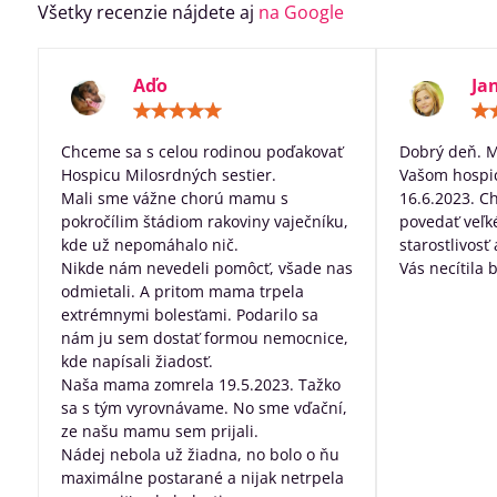
Všetky recenzie nájdete aj
na Google
Aďo
Ja
Hodnotenie:
5
/
Chceme sa s celou rodinou poďakovať
Dobrý deň. 
5
Hospicu Milosrdných sestier.
Vašom hospic
Mali sme vážne chorú mamu s
16.6.2023. C
pokročílim štádiom rakoviny vaječníku,
povedať veľk
kde už nepomáhalo nič.
starostlivosť
Nikde nám nevedeli pomôcť, všade nas
Vás necítila 
odmietali. A pritom mama trpela
dobre posta
extrémnymi bolesťami. Podarilo sa
všetko, za pr
nám ju sem dostať formou nemocnice,
robíte pre ľu
kde napísali žiadosť.
nevyliečiteľ
Naša mama zomrela 19.5.2023. Tažko
sa s tým vyrovnávame. No sme vďační,
ze našu mamu sem prijali.
Nádej nebola už žiadna, no bolo o ňu
maximálne postarané a nijak netrpela